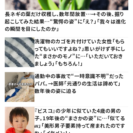
長ネギの葉だけ収穫し、数年間放置…→その後、掘り
起こしてみた結果…“驚愕の姿”に「え？」「我々は進化
の瞬間を目にしたのか」
洗濯物のカゴを片付けていた女性「もら
ってもいいですよね？」思いがけず手にし
た“まさかのモノ”に…「いただいておき
ましょう」「もちろん！」
通勤中の事故で“一時意識不明”だった
パパ。→医師「元通りの生活は諦めて」
数年後の姿に迫る
『ビスコ』の少年に似ていた4歳の男の
子。19年後の“まさかの姿”に…「似てる
ｗ」「美形男子要素持って産まれたのです
ね」「イケメン！」