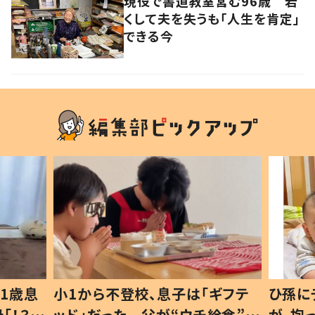
現役で書道教室営む96歳 若
くして夫を失うも「人生を肯定」
できる今
1歳息
小1から不登校、息子は「ギフテ
ひ孫に
「！？」
ッド」だった 父が“ウチ給食”を
が、抱