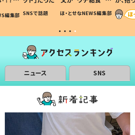
に「可愛
作り続ける理由とは #令和の親
「涙が
SNSで話題
ほ・とせなNEWS編集部
WS編集部
#令和の子
い」
ニュース
SNS