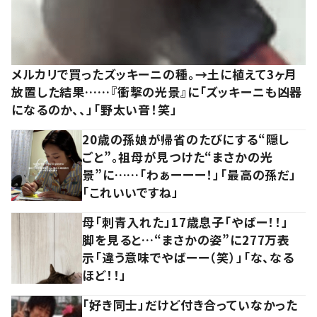
メルカリで買ったズッキーニの種。→土に植えて3ヶ月
放置した結果……『衝撃の光景』に「ズッキーニも凶器
になるのか、、」「野太い音！笑」
20歳の孫娘が帰省のたびにする“隠し
ごと”。祖母が見つけた“まさかの光
景”に……「わぁーーー！」「最高の孫だ」
「これいいですね」
母「刺青入れた」17歳息子「やばー！！」
脚を見ると…“まさかの姿”に277万表
示「違う意味でやばーー（笑）」「な、なる
ほど！！」
「好き同士」だけど付き合っていなかった