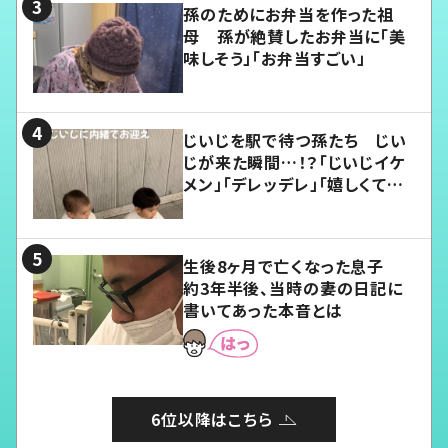
孫のためにお弁当を作った祖
母 孫が絶賛したお弁当に「美
味しそう」「お弁当すごい」
じいじを駅で待つ孫たち じい
じが来た瞬間…！？「じいじイケ
メン」「デレッデレ」「嬉しくて可
愛くてたまらない」「幸せになれ
る」
生後8ヶ月で亡くなった息子
約3年半後、当時の妻の日記に
書いてあった本音とは
6位以降はこちら