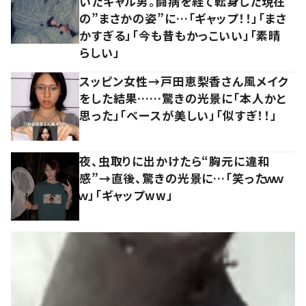
いたギャル男。闘病を経て転身した現在
の”まさかの姿”に…「ギャップ！！」「まさ
かすぎる」「今も昔もかっこいい」「素晴
らしい」
スッピン女性→戸田恵梨香さん風メイク
をした結果……驚きの光景に「本人かと
思った」「ベースが美しい」「似すぎ！！」
夜、虫取りに出かけたら“胸元に違和
感”→直後、驚きの光景に…「笑ったｗｗ
ｗ」「ギャップww」