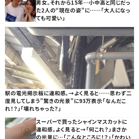
男女。それから15年…小中高と同じだっ
た2人の“現在の姿”に……「大人になっ
ても可愛い」
駅の電光掲示板に違和感。→よく見ると……思わず二
度見してしまう”驚きの光景”に93万表示「なんだこ
れ！？」「壊れちゃった？」
スーパーで買ったシャインマスカットに
違和感。よく見ると→「何これ？」まさか
の光景に…「こんなところに！？」「かわい