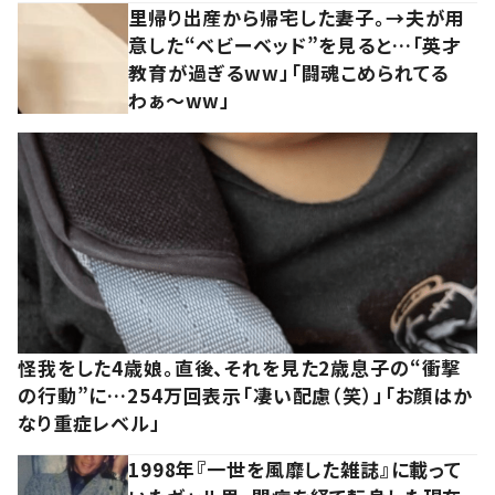
里帰り出産から帰宅した妻子。→夫が用
意した“ベビーベッド”を見ると…「英才
教育が過ぎるww」「闘魂こめられてる
わぁ～ww」
怪我をした4歳娘。直後、それを見た2歳息子の“衝撃
の行動”に…254万回表示「凄い配慮（笑）」「お顔はか
なり重症レベル」
1998年『一世を風靡した雑誌』に載って