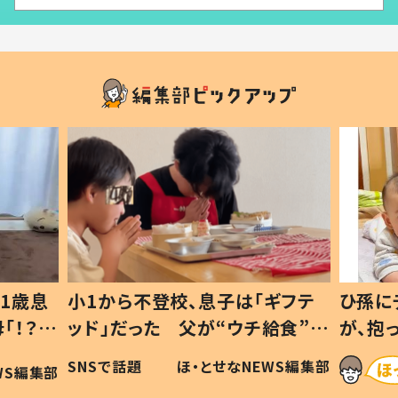
1歳息
小1から不登校、息子は「ギフテ
ひ孫に
「！？」
ッド」だった 父が“ウチ給食”を
が、抱
に「可愛
作り続ける理由とは #令和の親
「涙が
SNSで話題
ほ・とせなNEWS編集部
WS編集部
#令和の子
い」