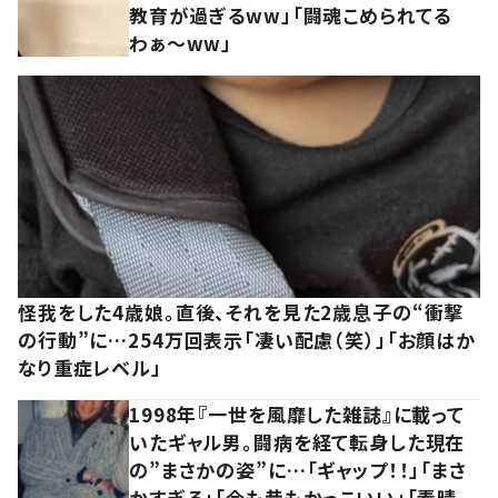
教育が過ぎるww」「闘魂こめられてる
わぁ～ww」
怪我をした4歳娘。直後、それを見た2歳息子の“衝撃
の行動”に…254万回表示「凄い配慮（笑）」「お顔はか
なり重症レベル」
1998年『一世を風靡した雑誌』に載って
いたギャル男。闘病を経て転身した現在
の”まさかの姿”に…「ギャップ！！」「まさ
かすぎる」「今も昔もかっこいい」「素晴