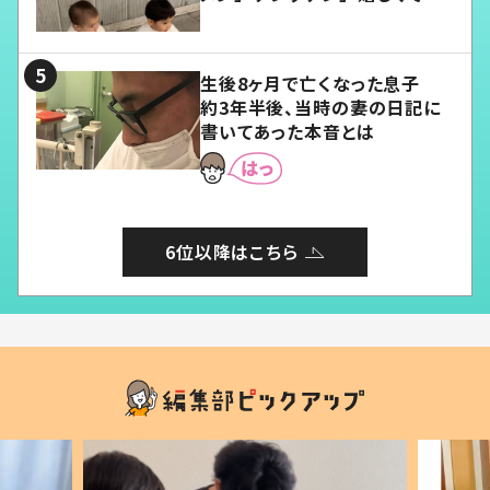
愛くてたまらない」「幸せになれ
る」
生後8ヶ月で亡くなった息子
約3年半後、当時の妻の日記に
書いてあった本音とは
6位以降はこちら