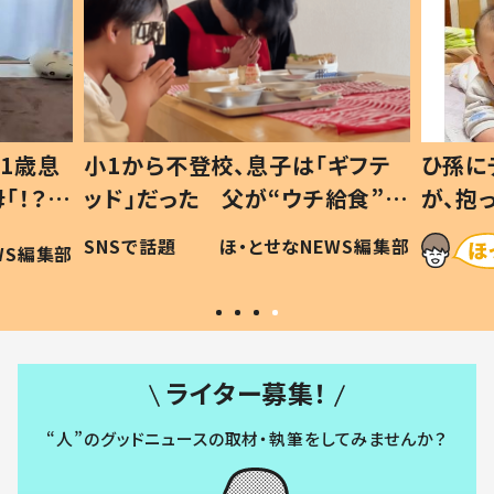
1歳息
小1から不登校、息子は「ギフテ
ひ孫に
「！？」
ッド」だった 父が“ウチ給食”を
が、抱
に「可愛
作り続ける理由とは #令和の親
「涙が
SNSで話題
ほ・とせなNEWS編集部
WS編集部
#令和の子
い」
ライター募集！
“人”のグッドニュースの取材・執筆をしてみませんか？