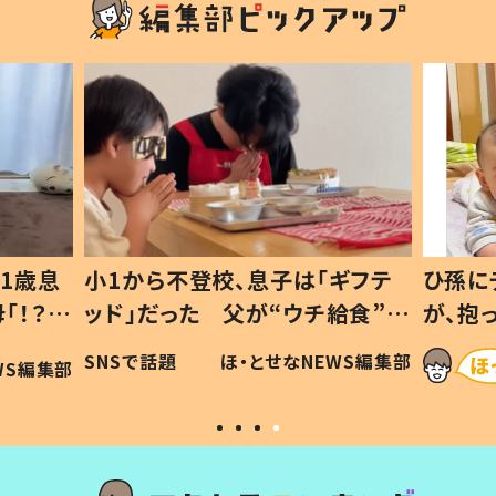
1歳息
小1から不登校、息子は「ギフテ
ひ孫に
「！？」
ッド」だった 父が“ウチ給食”を
が、抱
に「可愛
作り続ける理由とは #令和の親
「涙が
SNSで話題
ほ・とせなNEWS編集部
WS編集部
#令和の子
い」