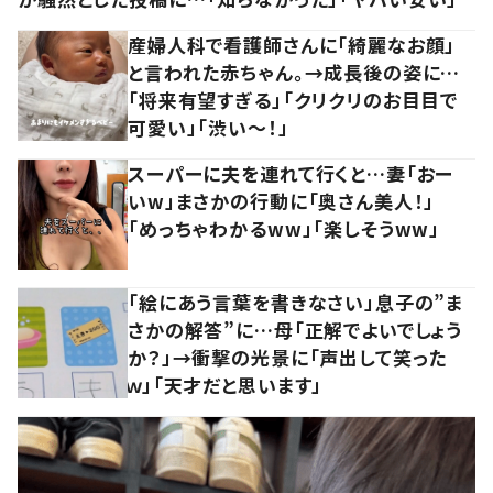
産婦人科で看護師さんに「綺麗なお顔」
と言われた赤ちゃん。→成長後の姿に…
「将来有望すぎる」「クリクリのお目目で
可愛い」「渋い～！」
スーパーに夫を連れて行くと…妻「おー
いw」まさかの行動に「奥さん美人！」
「めっちゃわかるww」「楽しそうww」
「絵にあう言葉を書きなさい」息子の”ま
さかの解答”に…母「正解でよいでしょう
か？」→衝撃の光景に「声出して笑った
ｗ」「天才だと思います」