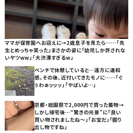
ママが保育園へお迎えに→2歳息子を見たら……「先
生とめっちゃ笑った」まさかの姿に「幼児しか許されな
いヤツww」「大渋滞すぎるw」
ベンチで休憩していると…遠方に違和
感。その後、近付いてきたモノに……「ぐ
ぅわぁッッッ」「やばいよ…」
京都・祇園祭で2,000円で買った着物→
しかし帰宅後…“驚きの光景”に「良い
買い物されましたね～」「お宝だ」「掘り
出し物ですね」