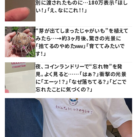
別に渡されたものに…180万表示「ほし
い！」「え、なにこれ！！」
“芽が出てしまったじゃがいも”を植えて
みたら…→約3ヶ月後、驚きの光景に
「捨てるのやめたｗｗ」「育ててみたいで
す！」
夜、コインランドリーで“忘れ物”を発
見。よく見ると……「はぁ？」衝撃の光景
に「エーッ！？」「なぜ落ちてる？」「どこで
忘れたことに気づくの？」