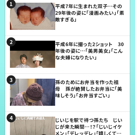
平成7年に生まれた双子…その
29年後の姿に「漫画みたい」「素
敵すぎる」
平成6年に撮った2ショット 30
年後の姿に…「美男美女」「こん
な夫婦になりたい」
孫のためにお弁当を作った祖
母 孫が絶賛したお弁当に「美
味しそう」「お弁当すごい」
じいじを駅で待つ孫たち じい
じが来た瞬間…！？「じいじイケ
メン」「デレッデレ」「嬉しくて可