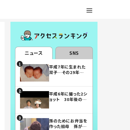
ニュース
SNS
平成7年に生まれた
双子…その29年後
の姿に「漫画みたい」
「素敵すぎる」
平成6年に撮った2シ
ョット 30年後の姿
に…「美男美女」「こ
んな夫婦になりた
い」
孫のためにお弁当を
作った祖母 孫が絶