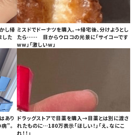
しかし帰
ミスドでドーナツを購入。→帰宅後、分けようとし
ました
たら…… 目からウロコの光景に「サイコーです
ww」「激しいw」
はあり
ドラッグストアで目薬を購入→目薬とは別に渡さ
病”。
れたものに…180万表示「ほしい！」「え、なにこ
れ！！」