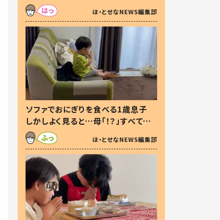
た本音とは
ほ・とせなNEWS編集部
ソファでおにぎりを食べる1歳息子
しかしよく見ると…母「！？」すべてを
察した母の投稿に「可愛いから許
ほ・とせなNEWS編集部
す！」「現行犯〜」