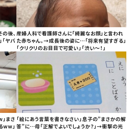
その後、
産婦人科で看護師さんに「綺麗なお顔」と言われ
」「ヤバ
た赤ちゃん。→成長後の姿に…「将来有望すぎる」
「クリクリのお目目で可愛い」「渋い～！」
w」まさ
「絵にあう言葉を書きなさい」息子の”まさかの解
るww」
答”に…母「正解でよいでしょうか？」→衝撃の光