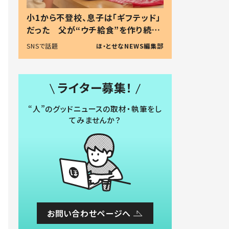
小1から不登校、息子は「ギフテッド」
だった 父が“ウチ給食”を作り続け
る理由とは #令和の親 #令和の子
SNSで話題
ほ・とせなNEWS編集部
ライター募集！
“人”のグッドニュースの取材・執筆をし
てみませんか？
お問い合わせページへ