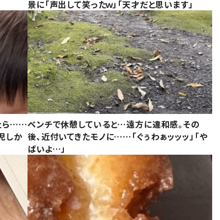
景に「声出して笑ったｗ」「天才だと思います」
たら……
ベンチで休憩していると…遠方に違和感。その
児しか
後、近付いてきたモノに……「ぐぅわぁッッッ」「や
ばいよ…」