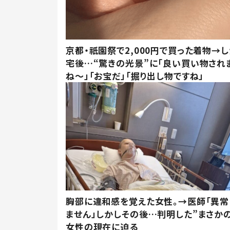
京都・祇園祭で2,000円で買った着物→
宅後…“驚きの光景”に「良い買い物され
ね～」「お宝だ」「掘り出し物ですね」
胸部に違和感を覚えた女性。→医師「異常
ません」しかしその後…判明した”まさかの
女性の現在に迫る