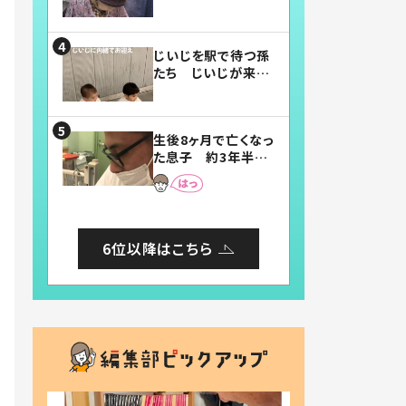
賛したお弁当に「美
味しそう」「お弁当す
ごい」
じいじを駅で待つ孫
たち じいじが来た
瞬間…！？「じいじイ
ケメン」「デレッデレ」
「嬉しくて可愛くてた
生後8ヶ月で亡くなっ
まらない」「幸せにな
た息子 約3年半
れる」
後、当時の妻の日記
に書いてあった本音
とは
6位以降はこちら