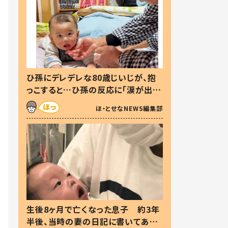
ひ孫にデレデレな80歳じいじが、抱
っこすると…ひ孫の反応に「涙が出ま
した」「可愛くて仕方ない」
ほ・とせなNEWS編集部
生後8ヶ月で亡くなった息子 約3年
半後、当時の妻の日記に書いてあっ