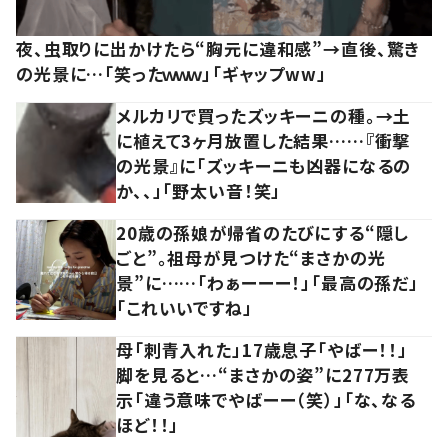
夜、虫取りに出かけたら“胸元に違和感”→直後、驚き
の光景に…「笑ったｗｗｗ」「ギャップww」
メルカリで買ったズッキーニの種。→土
に植えて3ヶ月放置した結果……『衝撃
の光景』に「ズッキーニも凶器になるの
か、、」「野太い音！笑」
20歳の孫娘が帰省のたびにする“隠し
ごと”。祖母が見つけた“まさかの光
景”に……「わぁーーー！」「最高の孫だ」
「これいいですね」
母「刺青入れた」17歳息子「やばー！！」
脚を見ると…“まさかの姿”に277万表
示「違う意味でやばーー（笑）」「な、なる
ほど！！」