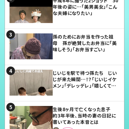
平成6年に撮った2ショット 30
年後の姿に…「美男美女」「こん
な夫婦になりたい」
孫のためにお弁当を作った祖
母 孫が絶賛したお弁当に「美
味しそう」「お弁当すごい」
じいじを駅で待つ孫たち じい
じが来た瞬間…！？「じいじイケ
メン」「デレッデレ」「嬉しくて可
愛くてたまらない」「幸せになれ
る」
生後8ヶ月で亡くなった息子
約3年半後、当時の妻の日記に
書いてあった本音とは