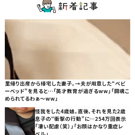
里帰り出産から帰宅した妻子。→夫が用意した“ベビ
ーベッド”を見ると…「英才教育が過ぎるww」「闘魂こ
められてるわぁ～ww」
怪我をした4歳娘。直後、それを見た2歳
息子の“衝撃の行動”に…254万回表示
「凄い配慮（笑）」「お顔はかなり重症レ
ベル」