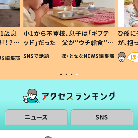
1歳息
小1から不登校、息子は「ギフテ
ひ孫に
「！？」
ッド」だった 父が“ウチ給食”を
が、抱
に「可愛
作り続ける理由とは #令和の親
「涙が
SNSで話題
ほ・とせなNEWS編集部
WS編集部
#令和の子
い」
ニュース
SNS