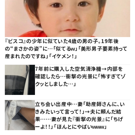
『ビスコ』の少年に似ていた4歳の男の子。19年後
の“まさかの姿”に…「似てるｗ」「美形男子要素持って
産まれたのですね」「イケメン！」
7年前に購入した空気清浄機→内部を
確認したら…衝撃の光景に「怖すぎてゾ
クッとしました…」
立ち会い出産中…妻「助産師さんに、い
きみたいって言って！」→夫に頼んだ結
果……妻が見た『衝撃の光景』に「ちげ
ーよ！！」「ほんとにやばいｗｗｗ」