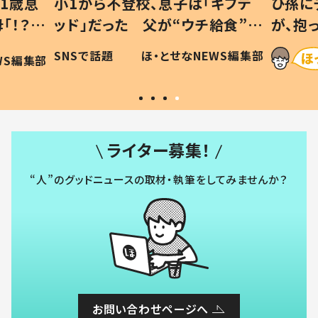
1歳息
小1から不登校、息子は「ギフテ
ひ孫に
「！？」
ッド」だった 父が“ウチ給食”を
が、抱
に「可愛
作り続ける理由とは #令和の親
「涙が
SNSで話題
ほ・とせなNEWS編集部
WS編集部
#令和の子
い」
ライター募集！
“人”のグッドニュースの取材・執筆をしてみませんか？
お問い合わせページへ