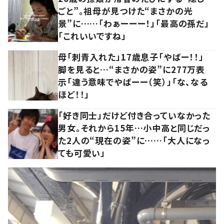
ごと”。祖母が見つけた“まさかの光
景”に……「わぁーーー！」「最高の孫だ」
「これいいですね」
母「刺青入れた」17歳息子「やばー！！」
脚を見ると…“まさかの姿”に277万表
示「違う意味でやばーー（笑）」「な、なる
ほど！！」
「好き同士」だけど付き合っていなかった
男女。それから15年…小中高と同じだっ
た2人の“現在の姿”に……「大人になっ
ても可愛い」