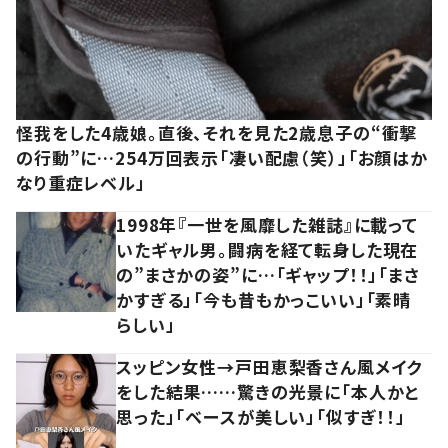
怪我をした4歳娘。直後、それを見た2歳息子の“衝撃
の行動”に…254万回表示「凄い配慮（笑）」「お顔はか
なり重症レベル」
1998年『一世を風靡した雑誌』に載って
いたギャル男。闘病を経て転身した現在
の”まさかの姿”に…「ギャップ！！」「まさ
かすぎる」「今も昔もかっこいい」「素晴
らしい」
スッピン女性→戸田恵梨香さん風メイク
をした結果……驚きの光景に「本人かと
思った」「ベースが美しい」「似すぎ！！」