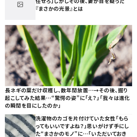
任せろ」しかしその後、妻が目を疑った
『まさかの光景』とは
長ネギの葉だけ収穫し、数年間放置…→その後、掘り
起こしてみた結果…“驚愕の姿”に「え？」「我々は進化
の瞬間を目にしたのか」
洗濯物のカゴを片付けていた女性「もら
ってもいいですよね？」思いがけず手にし
た“まさかのモノ”に…「いただいておき