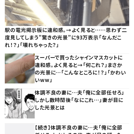
駅の電光掲示板に違和感。→よく見ると……思わず二
度見してしまう”驚きの光景”に93万表示「なんだこ
れ！？」「壊れちゃった？」
スーパーで買ったシャインマスカットに
違和感。よく見ると→「何これ？」まさか
の光景に…「こんなところに！？」「かわい
いww」
体調不良の妻に…夫「俺に全部任せろ」
しかし数時間後「なにこれ…」妻が目に
した光景とは
【続き】体調不良の妻に…夫「俺に全部