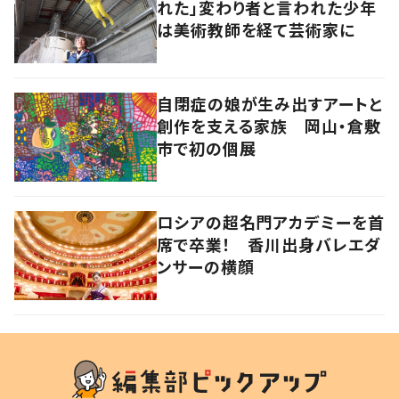
れた」変わり者と言われた少年
は美術教師を経て芸術家に
自閉症の娘が生み出すアートと
創作を支える家族 岡山・倉敷
市で初の個展
ロシアの超名門アカデミーを首
席で卒業！ 香川出身バレエダ
ンサーの横顔