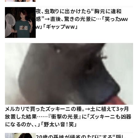
夜、虫取りに出かけたら“胸元に違和
感”→直後、驚きの光景に…「笑ったｗｗ
ｗ」「ギャップww」
メルカリで買ったズッキーニの種。→土に植えて3ヶ月
放置した結果……『衝撃の光景』に「ズッキーニも凶器
になるのか、、」「野太い音！笑」
20歳の孫娘が帰省のたびにする“隠し