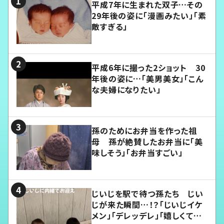
平成7年に生まれた双子…その
29年後の姿に「漫画みたい」「素
敵すぎる」
平成6年に撮った2ショット 30
年後の姿に…「美男美女」「こん
な夫婦になりたい」
孫のためにお弁当を作った祖
母 孫が絶賛したお弁当に「美
味しそう」「お弁当すごい」
じいじを駅で待つ孫たち じい
じが来た瞬間…！？「じいじイケ
メン」「デレッデレ」「嬉しくて可