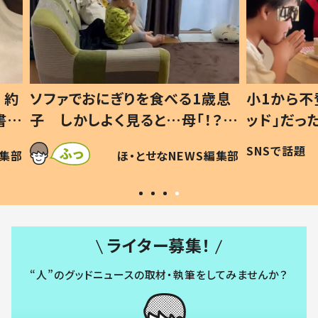
1歳息
小1から不登校、息子は「ギフテ
ひ孫に
「！？」
ッド」だった 父が“ウチ給食”を
が、抱
に「可愛
作り続ける理由とは #令和の親
「涙が
SNSで話題
ほ・とせなNEWS編集部
WS編集部
#令和の子
い」
ライター募集！
“人”のグッドニュースの取材・執筆をしてみませんか？