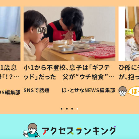
1歳息
小1から不登校、息子は「ギフテ
ひ孫に
「！？」
ッド」だった 父が“ウチ給食”を
が、抱
に「可愛
作り続ける理由とは #令和の親
「涙が
SNSで話題
ほ・とせなNEWS編集部
WS編集部
#令和の子
い」