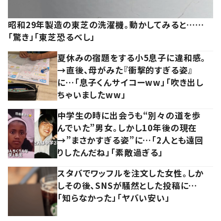
昭和29年製造の東芝の洗濯機。動かしてみると……
「驚き」「東芝恐るべし」
夏休みの宿題をする小5息子に違和感。
→直後、母がみた『衝撃的すぎる姿』
に…「息子くんサイコーww」「吹き出し
ちゃいましたww」
中学生の時に出会うも“別々の道を歩
んでいた”男女。しかし10年後の現在
→”まさかすぎる姿”に…「2人とも遠回
りしたんだね」「素敵過ぎる」
スタバでワッフルを注文した女性。しか
しその後、SNSが騒然とした投稿に…
「知らなかった」「ヤバい安い」