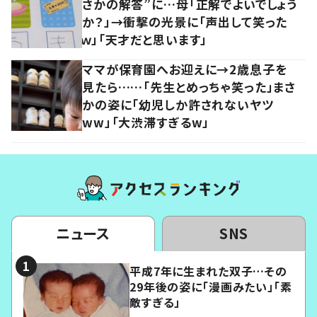
さかの解答”に…母「正解でよいでしょう
か？」→衝撃の光景に「声出して笑った
ｗ」「天才だと思います」
ママが保育園へお迎えに→2歳息子を
見たら……「先生とめっちゃ笑った」まさ
かの姿に「幼児しか許されないヤツ
ww」「大渋滞すぎるw」
ニュース
SNS
平成7年に生まれた双子…その
29年後の姿に「漫画みたい」「素
敵すぎる」