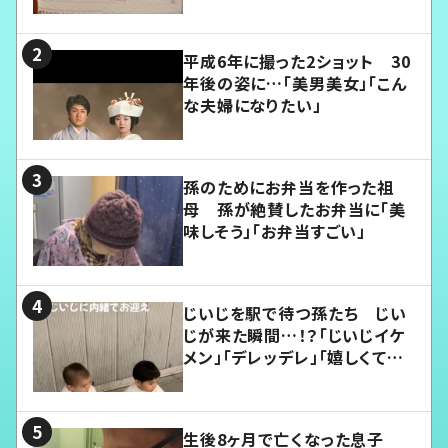
平成6年に撮った2ショット 30
年後の姿に…「美男美女」「こん
な夫婦になりたい」
孫のためにお弁当を作った祖
母 孫が絶賛したお弁当に「美
味しそう」「お弁当すごい」
じいじを駅で待つ孫たち じい
じが来た瞬間…！？「じいじイケ
メン」「デレッデレ」「嬉しくて可
愛くてたまらない」「幸せになれ
る」
生後8ヶ月で亡くなった息子