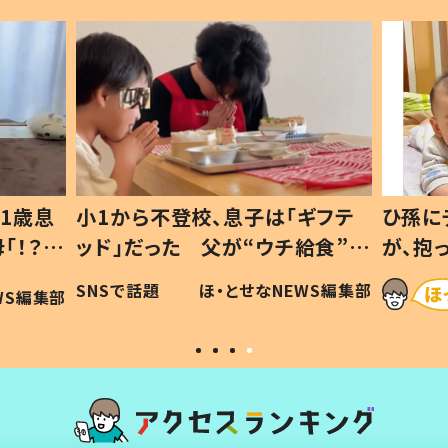
1歳息
小1から不登校、息子は「ギフテ
ひ孫に
「！？」
ッド」だった 父が“ウチ給食”を
が、抱
に「可愛
作り続ける理由とは #令和の親
「涙が
SNSで話題
ほ・とせなNEWS編集部
WS編集部
#令和の子
い」