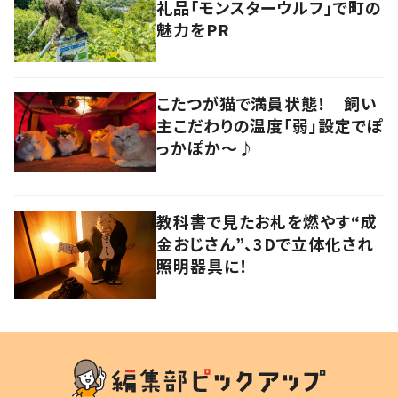
礼品「モンスターウルフ」で町の
魅力をPR
こたつが猫で満員状態！ 飼い
主こだわりの温度「弱」設定でぽ
っかぽか～♪
教科書で見たお札を燃やす“成
金おじさん”、3Dで立体化され
照明器具に！