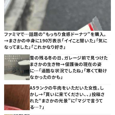
ファミマで…話題の“もっちり食感ドーナツ”を購入。
→まさかの中身に190万表示「イイこと聞いた」「気に
なってました」「これかなり好き」
雪の残る冬の日、ガレージ前で見つけた
まさかの生き物→保護後の現在の姿
に…「過酷な状況でしたね」「寒くて動け
なかったのかも」
A5ランクの牛肉をいただいた女性。し
かし→「貰いに来てください、、」投稿さ
れた“まさかの光景”に「マジで言うて
る…？」