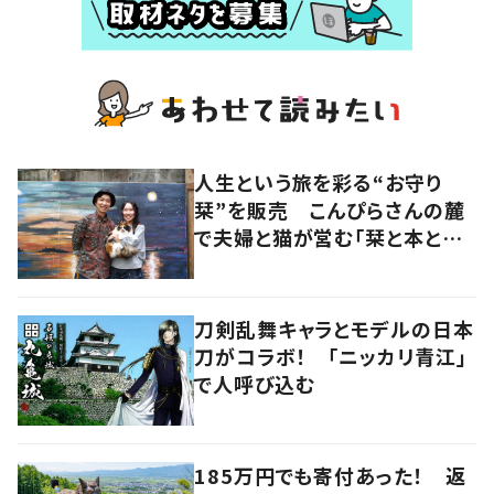
人生という旅を彩る“お守り
栞”を販売 こんぴらさんの麓
で夫婦と猫が営む「栞と本とカ
レーの店」
刀剣乱舞キャラとモデルの日本
刀がコラボ！ 「ニッカリ青江」
で人呼び込む
185万円でも寄付あった！ 返