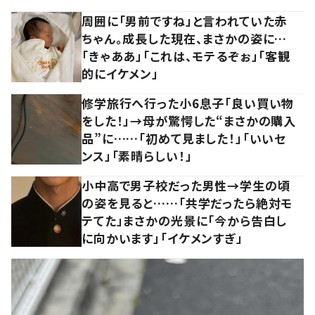
周囲に「男前ですね」と言われていた赤
ちゃん。成長した現在、まさかの姿に…
「きゃああ」「これは、モテるぞぉ」「客観
的にイケメン」
修学旅行へ行った小6息子「良い買い物
をした！」→母が驚愕した“まさかの購入
品”に……「初めて見ました！」「いいセ
ンス」「素晴らしい！」
小中高で男子校だった男性→学生の頃
の姿を見ると……「共学だったら絶対モ
テてた」まさかの光景に「今から告白し
に向かいます」「イケメンすぎ」