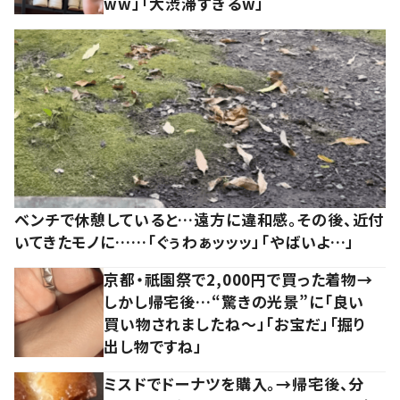
ww」「大渋滞すぎるw」
ベンチで休憩していると…遠方に違和感。その後、近付
いてきたモノに……「ぐぅわぁッッッ」「やばいよ…」
京都・祇園祭で2,000円で買った着物→
しかし帰宅後…“驚きの光景”に「良い
買い物されましたね～」「お宝だ」「掘り
出し物ですね」
ミスドでドーナツを購入。→帰宅後、分