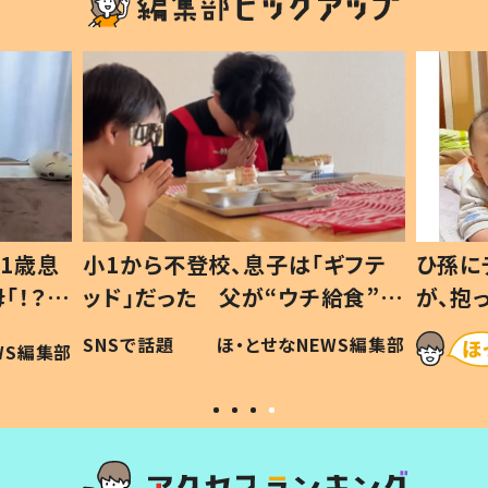
1歳息
小1から不登校、息子は「ギフテ
ひ孫に
「！？」
ッド」だった 父が“ウチ給食”を
が、抱
に「可愛
作り続ける理由とは #令和の親
「涙が
SNSで話題
ほ・とせなNEWS編集部
WS編集部
#令和の子
い」