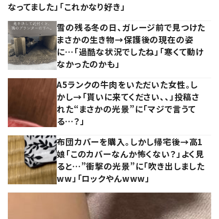
なってました」「これかなり好き」
雪の残る冬の日、ガレージ前で見つけた
まさかの生き物→保護後の現在の姿
に…「過酷な状況でしたね」「寒くて動け
なかったのかも」
A5ランクの牛肉をいただいた女性。し
かし→「貰いに来てください、、」投稿さ
れた“まさかの光景”に「マジで言うて
る…？」
布団カバーを購入。しかし帰宅後→高1
娘「このカバーなんか怖くない？」よく見
ると…”衝撃の光景”に「吹き出しました
ww」「ロックやんwww」