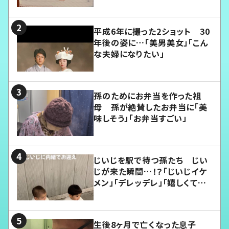
平成6年に撮った2ショット 30
年後の姿に…「美男美女」「こん
な夫婦になりたい」
孫のためにお弁当を作った祖
母 孫が絶賛したお弁当に「美
味しそう」「お弁当すごい」
じいじを駅で待つ孫たち じい
じが来た瞬間…！？「じいじイケ
メン」「デレッデレ」「嬉しくて可
愛くてたまらない」「幸せになれ
る」
生後8ヶ月で亡くなった息子