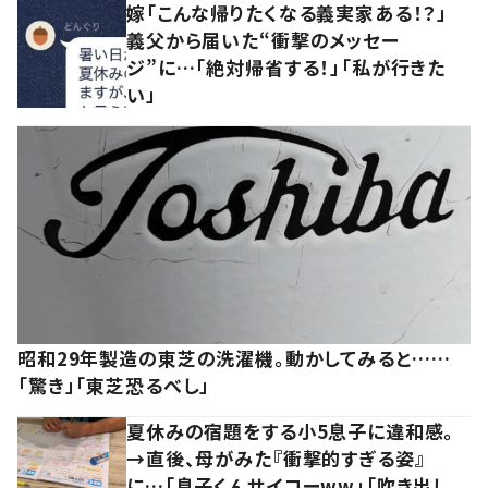
嫁「こんな帰りたくなる義実家ある！？」
義父から届いた“衝撃のメッセー
ジ”に…「絶対帰省する！」「私が行きた
い」
昭和29年製造の東芝の洗濯機。動かしてみると……
「驚き」「東芝恐るべし」
夏休みの宿題をする小5息子に違和感。
→直後、母がみた『衝撃的すぎる姿』
に…「息子くんサイコーww」「吹き出し