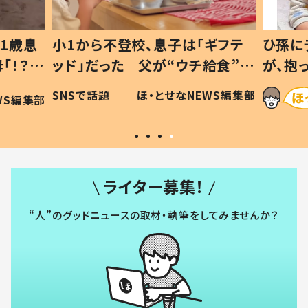
1歳息
小1から不登校、息子は「ギフテ
ひ孫に
「！？」
ッド」だった 父が“ウチ給食”を
が、抱
に「可愛
作り続ける理由とは #令和の親
「涙が
SNSで話題
ほ・とせなNEWS編集部
WS編集部
#令和の子
い」
ライター募集！
“人”のグッドニュースの取材・執筆をしてみませんか？