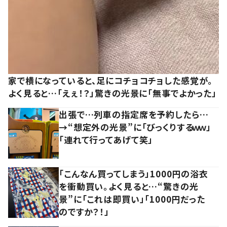
家で横になっていると、足にコチョコチョした感覚が。
よく見ると…「えぇ！？」驚きの光景に「無事でよかった」
出張で…列車の指定席を予約したら…
→“想定外の光景”に「びっくりするｗｗ」
「連れて行ってあげて笑」
「こんなん買ってしまう」1000円の浴衣
を衝動買い。よく見ると…“驚きの光
景”に「これは即買い」「1000円だった
のですか？！」