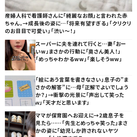
産婦人科で看護師さんに「綺麗なお顔」と言われた赤
ちゃん。→成長後の姿に…「将来有望すぎる」「クリクリ
のお目目で可愛い」「渋い～！」
スーパーに夫を連れて行くと…妻「おー
いw」まさかの行動に「奥さん美人！」
「めっちゃわかるww」「楽しそうww」
「絵にあう言葉を書きなさい」息子の”ま
さかの解答”に…母「正解でよいでしょう
か？」→衝撃の光景に「声出して笑った
ｗ」「天才だと思います」
ママが保育園へお迎えに→2歳息子を
見たら……「先生とめっちゃ笑った」まさ
かの姿に「幼児しか許されないヤツ