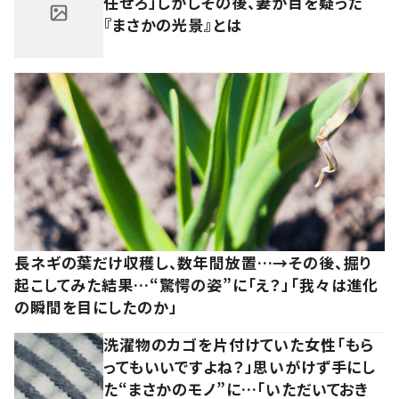
任せろ」しかしその後、妻が目を疑った
『まさかの光景』とは
長ネギの葉だけ収穫し、数年間放置…→その後、掘り
起こしてみた結果…“驚愕の姿”に「え？」「我々は進化
の瞬間を目にしたのか」
洗濯物のカゴを片付けていた女性「もら
ってもいいですよね？」思いがけず手にし
た“まさかのモノ”に…「いただいておき