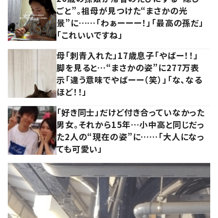
ごと”。祖母が見つけた“まさかの光
景”に……「わぁーーー！」「最高の孫だ」
「これいいですね」
母「刺青入れた」17歳息子「やばー！！」
脚を見ると…“まさかの姿”に277万表
示「違う意味でやばーー（笑）」「な、なる
ほど！！」
「好き同士」だけど付き合っていなかった
男女。それから15年…小中高と同じだっ
た2人の“現在の姿”に……「大人になっ
ても可愛い」