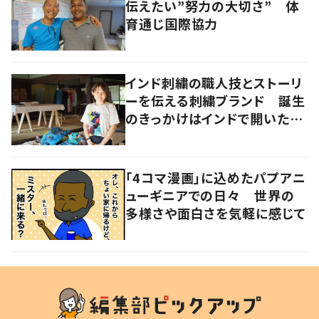
伝えたい”努力の大切さ” 体
育通じ国際協力
インド刺繍の職人技とストーリ
ーを伝える刺繍ブランド 誕生
のきっかけはインドで開いたフ
ァッションショー
「4コマ漫画」に込めたパプアニ
ューギニアでの日々 世界の
多様さや面白さを気軽に感じて