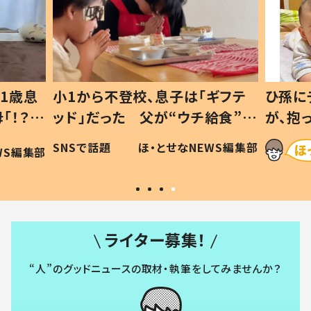
1歳息
小1から不登校、息子は「ギフテ
ひ孫に
「！？」
ッド」だった 父が“ウチ給食”を
が、抱
に「可愛
作り続ける理由とは #令和の親
「涙が
SNSで話題
ほ・とせなNEWS編集部
WS編集部
#令和の子
い」
ライター募集！
“人”のグッドニュースの取材・執筆をしてみませんか？