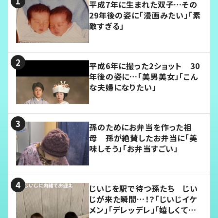
平成7年に生まれた双子…その
29年後の姿に「漫画みたい」「素
敵すぎる」
平成6年に撮った2ショット 30
年後の姿に…「美男美女」「こん
な夫婦になりたい」
孫のためにお弁当を作った祖
母 孫が絶賛したお弁当に「美
味しそう」「お弁当すごい」
じいじを駅で待つ孫たち じい
じが来た瞬間…！？「じいじイケ
メン」「デレッデレ」「嬉しくて可