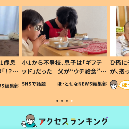
1歳息
小1から不登校、息子は「ギフテ
ひ孫に
「！？」
ッド」だった 父が“ウチ給食”を
が、抱
に「可愛
作り続ける理由とは #令和の親
「涙が
SNSで話題
ほ・とせなNEWS編集部
WS編集部
#令和の子
い」