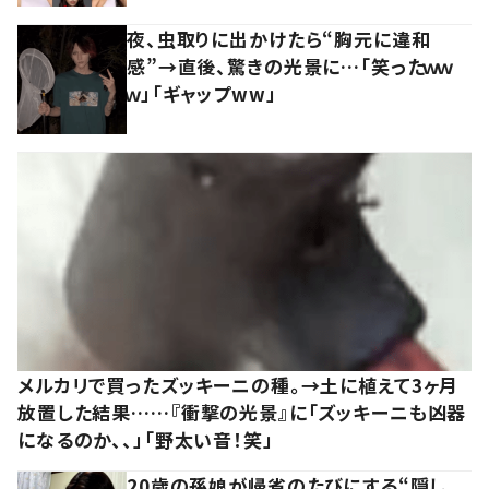
夜、虫取りに出かけたら“胸元に違和
感”→直後、驚きの光景に…「笑ったｗｗ
ｗ」「ギャップww」
メルカリで買ったズッキーニの種。→土に植えて3ヶ月
放置した結果……『衝撃の光景』に「ズッキーニも凶器
になるのか、、」「野太い音！笑」
20歳の孫娘が帰省のたびにする“隠し