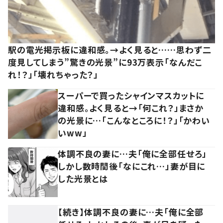
駅の電光掲示板に違和感。→よく見ると……思わず二
度見してしまう”驚きの光景”に93万表示「なんだこ
れ！？」「壊れちゃった？」
スーパーで買ったシャインマスカットに
違和感。よく見ると→「何これ？」まさか
の光景に…「こんなところに！？」「かわい
いww」
体調不良の妻に…夫「俺に全部任せろ」
しかし数時間後「なにこれ…」妻が目に
した光景とは
【続き】体調不良の妻に…夫「俺に全部