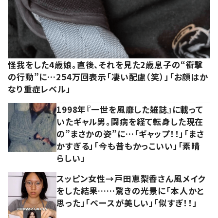
怪我をした4歳娘。直後、それを見た2歳息子の“衝撃
の行動”に…254万回表示「凄い配慮（笑）」「お顔はか
なり重症レベル」
1998年『一世を風靡した雑誌』に載って
いたギャル男。闘病を経て転身した現在
の”まさかの姿”に…「ギャップ！！」「まさ
かすぎる」「今も昔もかっこいい」「素晴
らしい」
スッピン女性→戸田恵梨香さん風メイク
をした結果……驚きの光景に「本人かと
思った」「ベースが美しい」「似すぎ！！」