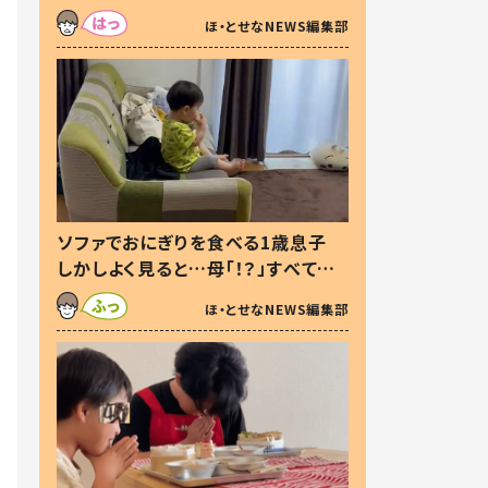
た本音とは
ほ・とせなNEWS編集部
ソファでおにぎりを食べる1歳息子
しかしよく見ると…母「！？」すべてを
察した母の投稿に「可愛いから許
ほ・とせなNEWS編集部
す！」「現行犯〜」