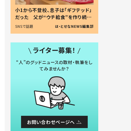
小1から不登校、息子は「ギフテッド」
だった 父が“ウチ給食”を作り続け
る理由とは #令和の親 #令和の子
SNSで話題
ほ・とせなNEWS編集部
ライター募集！
“人”のグッドニュースの取材・執筆をし
てみませんか？
お問い合わせページへ