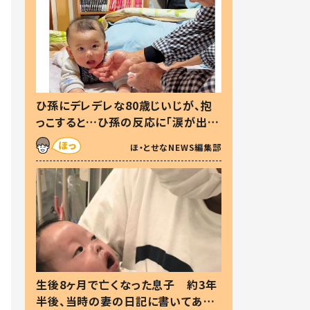
ひ孫にデレデレな80歳じいじが、抱
っこすると…ひ孫の反応に「涙が出ま
した」「可愛くて仕方ない」
ほ・とせなNEWS編集部
生後8ヶ月で亡くなった息子 約3年
半後、当時の妻の日記に書いてあっ