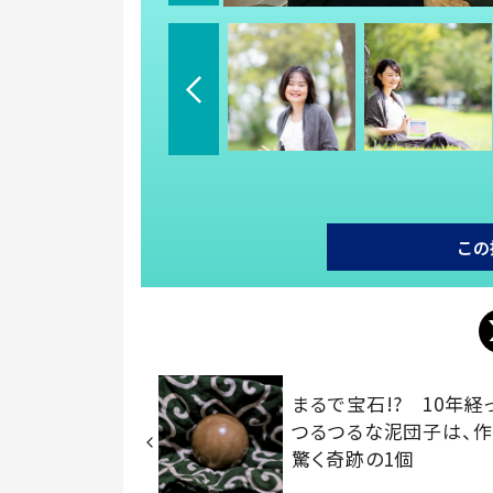
この
まるで宝石!? 10年経
つるつるな泥団子は、
驚く奇跡の1個