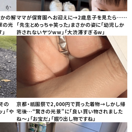
さかの解
ママが保育園へお迎えに→2歳息子を見たら……
撃の光
「先生とめっちゃ笑った」まさかの姿に「幼児しか
す」
許されないヤツww」「大渋滞すぎるw」
その
京都・祇園祭で2,000円で買った着物→しかし帰
ッ」「や
宅後…“驚きの光景”に「良い買い物されました
ね～」「お宝だ」「掘り出し物ですね」