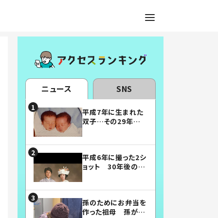
ニュース
SNS
平成7年に生まれた
双子…その29年後
の姿に「漫画みたい」
「素敵すぎる」
平成6年に撮った2シ
ョット 30年後の姿
に…「美男美女」「こ
んな夫婦になりた
い」
孫のためにお弁当を
作った祖母 孫が絶