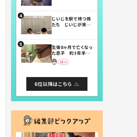
賛したお弁当に「美
味しそう」「お弁当す
ごい」
じいじを駅で待つ孫
たち じいじが来た
瞬間…！？「じいじイ
ケメン」「デレッデレ」
「嬉しくて可愛くてた
生後8ヶ月で亡くなっ
まらない」「幸せにな
た息子 約3年半
れる」
後、当時の妻の日記
に書いてあった本音
とは
6位以降はこちら