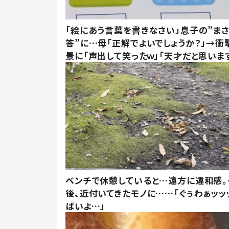
「絵にあう言葉を書きなさい」息子の”ま
答”に…母「正解でよいでしょうか？」→衝
景に「声出して笑ったｗ」「天才だと思いま
ベンチで休憩していると…遠方に違和感。
後、近付いてきたモノに……「ぐぅわぁッッ
ばいよ…」