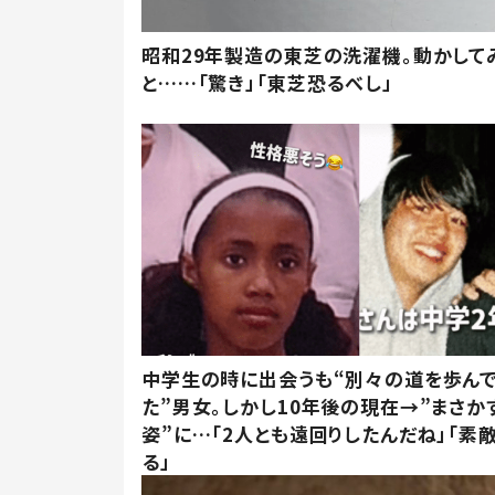
昭和29年製造の東芝の洗濯機。動かして
と……「驚き」「東芝恐るべし」
中学生の時に出会うも“別々の道を歩ん
た”男女。しかし10年後の現在→”まさか
姿”に…「2人とも遠回りしたんだね」「素
る」