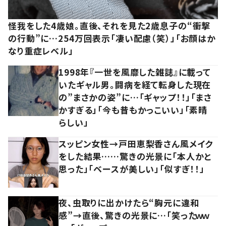
怪我をした4歳娘。直後、それを見た2歳息子の“衝撃
の行動”に…254万回表示「凄い配慮（笑）」「お顔はか
なり重症レベル」
1998年『一世を風靡した雑誌』に載って
いたギャル男。闘病を経て転身した現在
の”まさかの姿”に…「ギャップ！！」「まさ
かすぎる」「今も昔もかっこいい」「素晴
らしい」
スッピン女性→戸田恵梨香さん風メイク
をした結果……驚きの光景に「本人かと
思った」「ベースが美しい」「似すぎ！！」
夜、虫取りに出かけたら“胸元に違和
感”→直後、驚きの光景に…「笑ったｗｗ