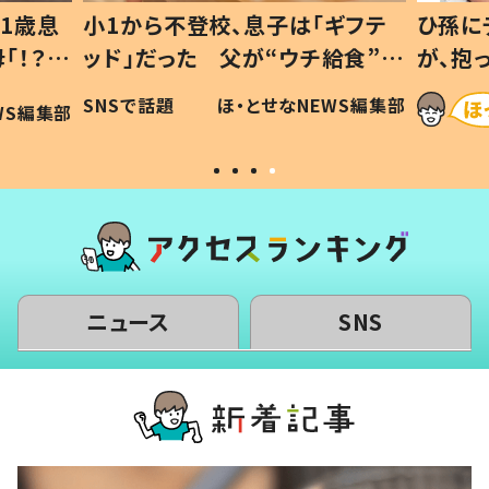
1歳息
小1から不登校、息子は「ギフテ
ひ孫に
「！？」
ッド」だった 父が“ウチ給食”を
が、抱
に「可愛
作り続ける理由とは #令和の親
「涙が
SNSで話題
ほ・とせなNEWS編集部
WS編集部
#令和の子
い」
ニュース
SNS