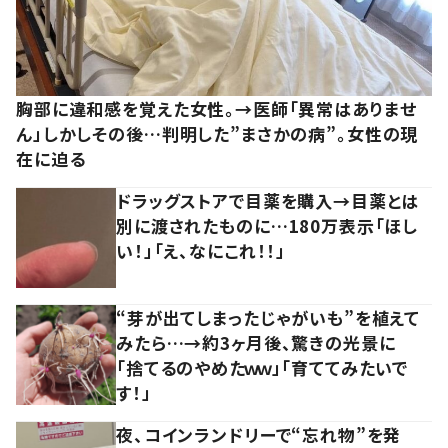
胸部に違和感を覚えた女性。→医師「異常はありませ
ん」しかしその後…判明した”まさかの病”。女性の現
在に迫る
ドラッグストアで目薬を購入→目薬とは
別に渡されたものに…180万表示「ほし
い！」「え、なにこれ！！」
“芽が出てしまったじゃがいも”を植えて
みたら…→約3ヶ月後、驚きの光景に
「捨てるのやめたｗｗ」「育ててみたいで
す！」
夜、コインランドリーで“忘れ物”を発