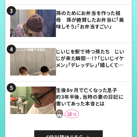
孫のためにお弁当を作った祖
母 孫が絶賛したお弁当に「美
味しそう」「お弁当すごい」
じいじを駅で待つ孫たち じい
じが来た瞬間…！？「じいじイケ
メン」「デレッデレ」「嬉しくて可
愛くてたまらない」「幸せになれ
る」
生後8ヶ月で亡くなった息子
約3年半後、当時の妻の日記に
書いてあった本音とは
6位以降はこちら