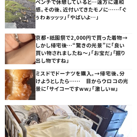
ベンチで休憩していると…遠方に違和
感。その後、近付いてきたモノに……「ぐ
ぅわぁッッッ」「やばいよ…」
京都・祇園祭で2,000円で買った着物→
しかし帰宅後…“驚きの光景”に「良い
買い物されましたね～」「お宝だ」「掘り
出し物ですね」
ミスドでドーナツを購入。→帰宅後、分
けようとしたら…… 目からウロコの光
景に「サイコーですww」「激しいw」