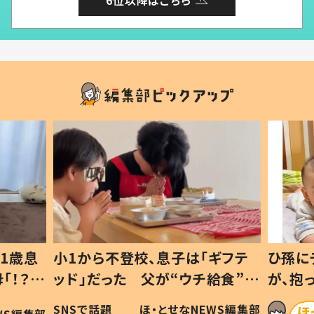
1歳息
小1から不登校、息子は「ギフテ
ひ孫に
「！？」
ッド」だった 父が“ウチ給食”を
が、抱
に「可愛
作り続ける理由とは #令和の親
「涙が
SNSで話題
ほ・とせなNEWS編集部
WS編集部