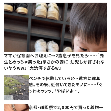
ママが保育園へお迎えに→2歳息子を見たら……「先
生とめっちゃ笑った」まさかの姿に「幼児しか許されな
いヤツww」「大渋滞すぎるw」
ベンチで休憩していると…遠方に違和
感。その後、近付いてきたモノに……「ぐ
ぅわぁッッッ」「やばいよ…」
京都・祇園祭で2,000円で買った着物→