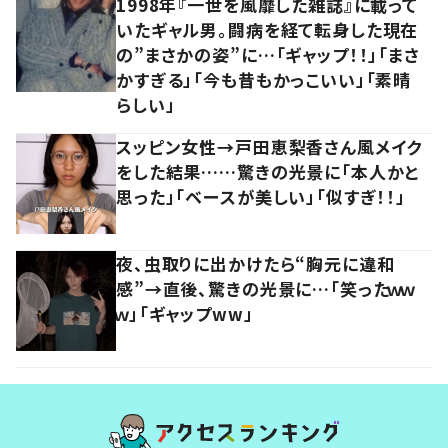
1998年『一世を風靡した雑誌』に載って
いたギャル男。闘病を経て転身した現在
の”まさかの姿”に…「ギャップ！！」「まさ
かすぎる」「今も昔もかっこいい」「素晴
らしい」
スッピン女性→戸田恵梨香さん風メイク
をした結果……驚きの光景に「本人かと
思った」「ベースが美しい」「似すぎ！！」
夜、虫取りに出かけたら“胸元に違和
感”→直後、驚きの光景に…「笑ったｗｗ
ｗ」「ギャップww」