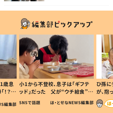
1歳息
小1から不登校、息子は「ギフテ
ひ孫に
「！？」
ッド」だった 父が“ウチ給食”を
が、抱
に「可愛
作り続ける理由とは #令和の親
「涙が
SNSで話題
ほ・とせなNEWS編集部
WS編集部
#令和の子
い」