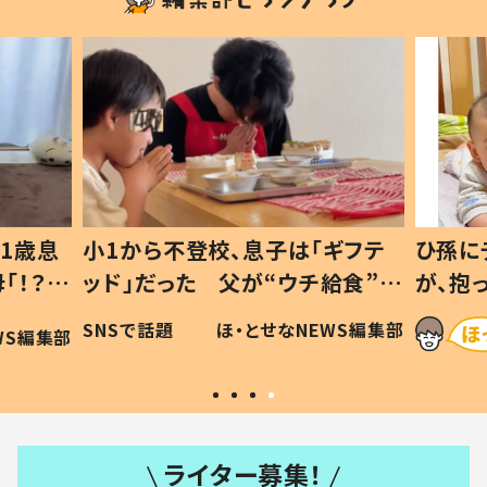
1歳息
小1から不登校、息子は「ギフテ
ひ孫に
「！？」
ッド」だった 父が“ウチ給食”を
が、抱
に「可愛
作り続ける理由とは #令和の親
「涙が
SNSで話題
ほ・とせなNEWS編集部
WS編集部
#令和の子
い」
ライター募集！