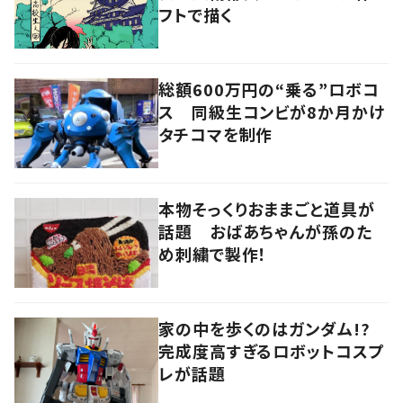
フトで描く
総額600万円の“乗る”ロボコ
ス 同級生コンビが8か月かけ
タチコマを制作
本物そっくりおままごと道具が
話題 おばあちゃんが孫のた
め刺繍で製作！
家の中を歩くのはガンダム!?
完成度高すぎるロボットコスプ
レが話題