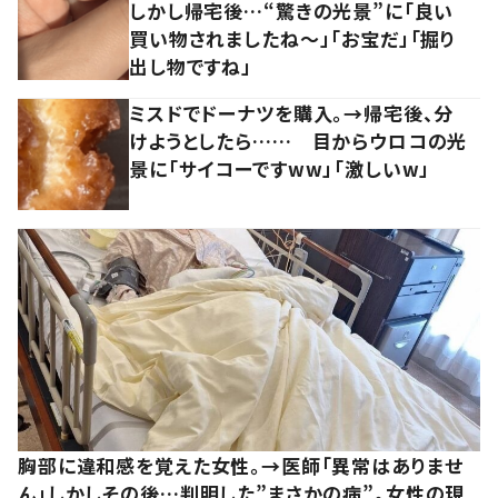
しかし帰宅後…“驚きの光景”に「良い
買い物されましたね～」「お宝だ」「掘り
出し物ですね」
ミスドでドーナツを購入。→帰宅後、分
けようとしたら…… 目からウロコの光
景に「サイコーですww」「激しいw」
胸部に違和感を覚えた女性。→医師「異常はありませ
ん」しかしその後…判明した”まさかの病”。女性の現