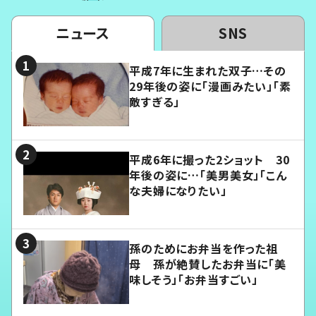
ニュース
SNS
平成7年に生まれた双子…その
29年後の姿に「漫画みたい」「素
敵すぎる」
平成6年に撮った2ショット 30
年後の姿に…「美男美女」「こん
な夫婦になりたい」
孫のためにお弁当を作った祖
母 孫が絶賛したお弁当に「美
味しそう」「お弁当すごい」