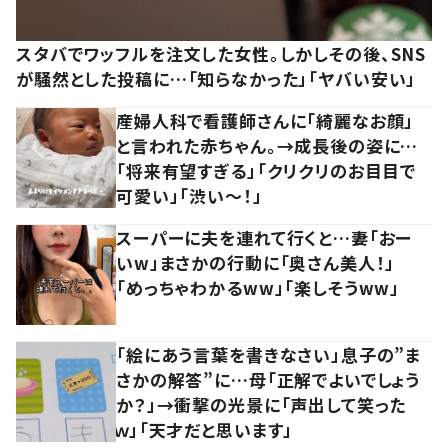
スタバでワッフルを注文した女性。しかしその後、SNS
が騒然とした投稿に…「知らなかった」「ヤバい安い」
産婦人科で看護師さんに「綺麗なお顔」
と言われた赤ちゃん。→成長後の姿に…
「将来有望すぎる」「クリクリのお目目で
可愛い」「渋い～！」
スーパーに夫を連れて行くと…妻「おー
いw」まさかの行動に「奥さん美人！」
「めっちゃわかるww」「楽しそうww」
「絵にあう言葉を書きなさい」息子の”ま
さかの解答”に…母「正解でよいでしょう
か？」→衝撃の光景に「声出して笑った
ｗ」「天才だと思います」