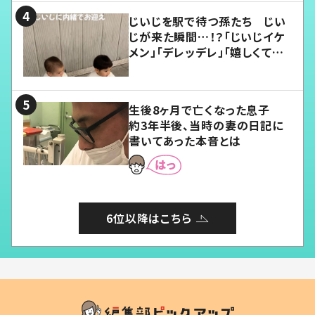
じいじを駅で待つ孫たち じい
じが来た瞬間…！？「じいじイケ
メン」「デレッデレ」「嬉しくて可
愛くてたまらない」「幸せになれ
る」
生後8ヶ月で亡くなった息子
約3年半後、当時の妻の日記に
書いてあった本音とは
6位以降はこちら