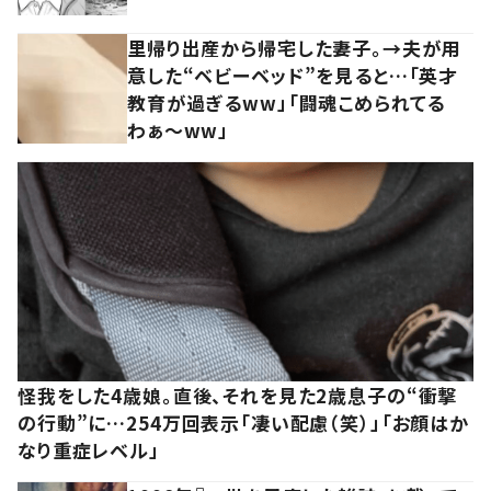
里帰り出産から帰宅した妻子。→夫が用
意した“ベビーベッド”を見ると…「英才
教育が過ぎるww」「闘魂こめられてる
わぁ～ww」
怪我をした4歳娘。直後、それを見た2歳息子の“衝撃
の行動”に…254万回表示「凄い配慮（笑）」「お顔はか
なり重症レベル」