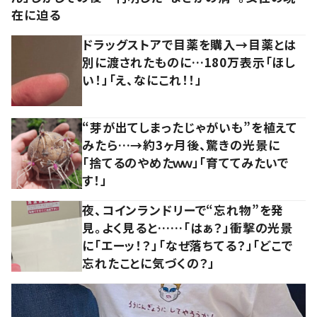
在に迫る
ドラッグストアで目薬を購入→目薬とは
別に渡されたものに…180万表示「ほし
い！」「え、なにこれ！！」
“芽が出てしまったじゃがいも”を植えて
みたら…→約3ヶ月後、驚きの光景に
「捨てるのやめたｗｗ」「育ててみたいで
す！」
夜、コインランドリーで“忘れ物”を発
見。よく見ると……「はぁ？」衝撃の光景
に「エーッ！？」「なぜ落ちてる？」「どこで
忘れたことに気づくの？」