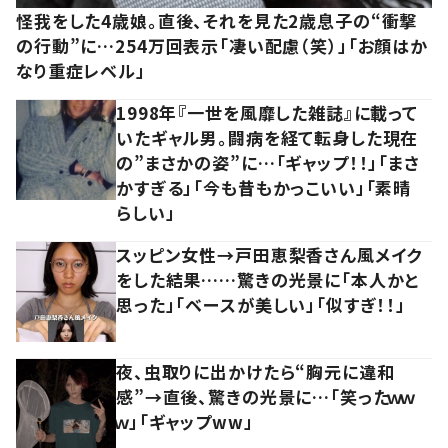
怪我をした4歳娘。直後、それを見た2歳息子の“衝撃
の行動”に…254万回表示「凄い配慮（笑）」「お顔はか
なり重症レベル」
1998年『一世を風靡した雑誌』に載って
いたギャル男。闘病を経て転身した現在
の”まさかの姿”に…「ギャップ！！」「まさ
かすぎる」「今も昔もかっこいい」「素晴
らしい」
スッピン女性→戸田恵梨香さん風メイク
をした結果……驚きの光景に「本人かと
思った」「ベースが美しい」「似すぎ！！」
夜、虫取りに出かけたら“胸元に違和
感”→直後、驚きの光景に…「笑ったｗｗ
ｗ」「ギャップww」