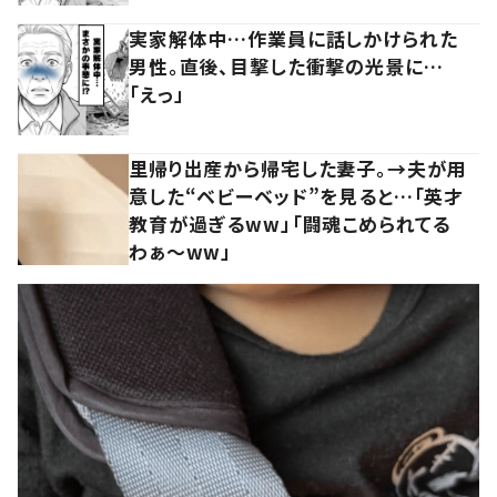
実家解体中…作業員に話しかけられた
男性。直後、目撃した衝撃の光景に…
「えっ」
里帰り出産から帰宅した妻子。→夫が用
意した“ベビーベッド”を見ると…「英才
教育が過ぎるww」「闘魂こめられてる
わぁ～ww」