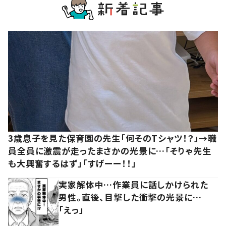
3歳息子を見た保育園の先生「何そのTシャツ！？」→職
員全員に激震が走ったまさかの光景に…「そりゃ先生
も大興奮するはず」「すげーー！！」
実家解体中…作業員に話しかけられた
男性。直後、目撃した衝撃の光景に…
「えっ」