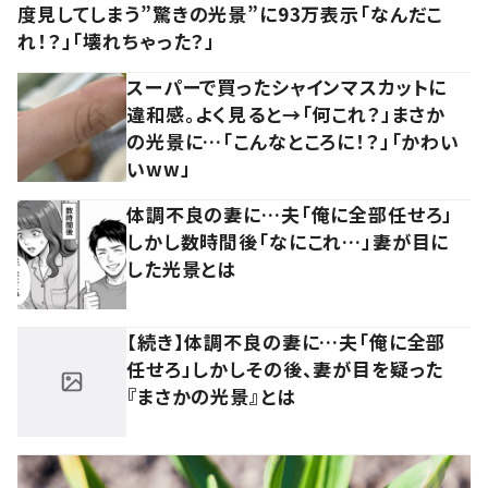
度見してしまう”驚きの光景”に93万表示「なんだこ
れ！？」「壊れちゃった？」
スーパーで買ったシャインマスカットに
違和感。よく見ると→「何これ？」まさか
の光景に…「こんなところに！？」「かわい
いww」
体調不良の妻に…夫「俺に全部任せろ」
しかし数時間後「なにこれ…」妻が目に
した光景とは
【続き】体調不良の妻に…夫「俺に全部
任せろ」しかしその後、妻が目を疑った
『まさかの光景』とは