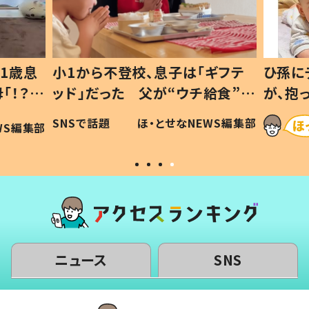
1歳息
小1から不登校、息子は「ギフテ
ひ孫に
「！？」
ッド」だった 父が“ウチ給食”を
が、抱
に「可愛
作り続ける理由とは #令和の親
「涙が
SNSで話題
ほ・とせなNEWS編集部
WS編集部
#令和の子
い」
ニュース
SNS