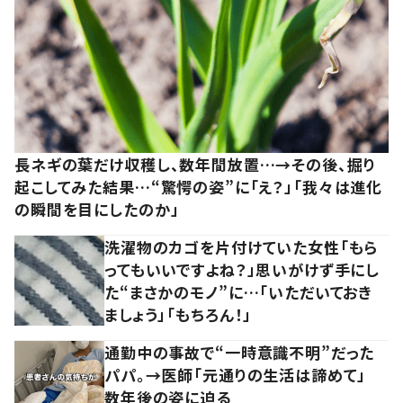
長ネギの葉だけ収穫し、数年間放置…→その後、掘り
起こしてみた結果…“驚愕の姿”に「え？」「我々は進化
の瞬間を目にしたのか」
洗濯物のカゴを片付けていた女性「もら
ってもいいですよね？」思いがけず手にし
た“まさかのモノ”に…「いただいておき
ましょう」「もちろん！」
通勤中の事故で“一時意識不明”だった
パパ。→医師「元通りの生活は諦めて」
数年後の姿に迫る