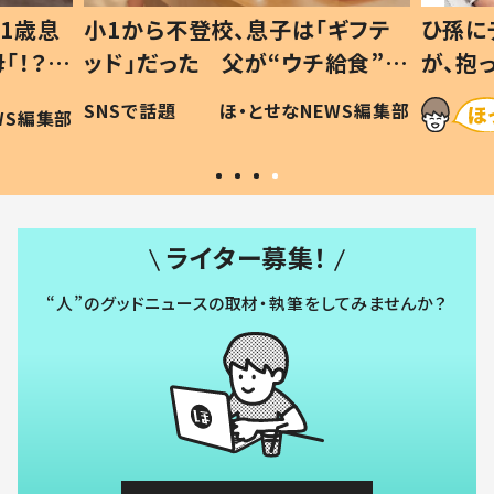
1歳息
小1から不登校、息子は「ギフテ
ひ孫に
「！？」
ッド」だった 父が“ウチ給食”を
が、抱
に「可愛
作り続ける理由とは #令和の親
「涙が
SNSで話題
ほ・とせなNEWS編集部
WS編集部
#令和の子
い」
ライター募集！
“人”のグッドニュースの取材・執筆をしてみませんか？