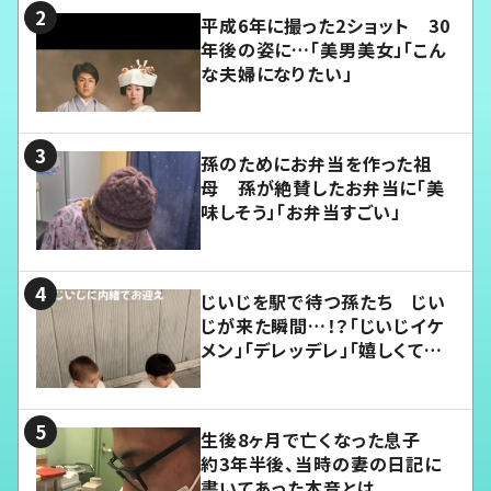
平成6年に撮った2ショット 30
年後の姿に…「美男美女」「こん
な夫婦になりたい」
孫のためにお弁当を作った祖
母 孫が絶賛したお弁当に「美
味しそう」「お弁当すごい」
じいじを駅で待つ孫たち じい
じが来た瞬間…！？「じいじイケ
メン」「デレッデレ」「嬉しくて可
愛くてたまらない」「幸せになれ
る」
生後8ヶ月で亡くなった息子
約3年半後、当時の妻の日記に
書いてあった本音とは