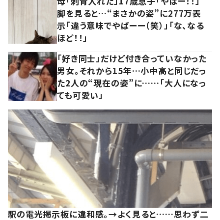
母「刺青入れた」17歳息子「やばー！！」
脚を見ると…“まさかの姿”に277万表
示「違う意味でやばーー（笑）」「な、なる
ほど！！」
「好き同士」だけど付き合っていなかった
男女。それから15年…小中高と同じだっ
た2人の“現在の姿”に……「大人になっ
ても可愛い」
駅の電光掲示板に違和感。→よく見ると……思わず二