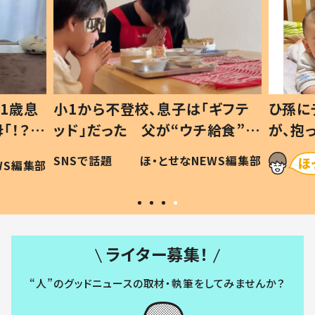
1歳息
小1から不登校、息子は「ギフテ
ひ孫に
「！？」
ッド」だった 父が“ウチ給食”を
が、抱
に「可愛
作り続ける理由とは #令和の親
「涙が
SNSで話題
ほ・とせなNEWS編集部
WS編集部
#令和の子
い」
ライター募集！
“人”のグッドニュースの取材・執筆をしてみませんか？