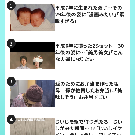
平成7年に生まれた双子…その
29年後の姿に「漫画みたい」「素
敵すぎる」
平成6年に撮った2ショット 30
年後の姿に…「美男美女」「こん
な夫婦になりたい」
孫のためにお弁当を作った祖
母 孫が絶賛したお弁当に「美
味しそう」「お弁当すごい」
じいじを駅で待つ孫たち じい
じが来た瞬間…！？「じいじイケ
メン」「デレッデレ」「嬉しくて可