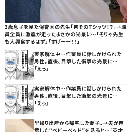
3歳息子を見た保育園の先生「何そのTシャツ！？」→職
員全員に激震が走ったまさかの光景に…「そりゃ先生
も大興奮するはず」「すげーー！！」
実家解体中…作業員に話しかけられた
男性。直後、目撃した衝撃の光景に…
「えっ」
実家解体中…作業員に話しかけられた
男性。直後、目撃した衝撃の光景に…
「えっ」
里帰り出産から帰宅した妻子。→夫が用
意した“ベビーベッド”を見ると…「英才