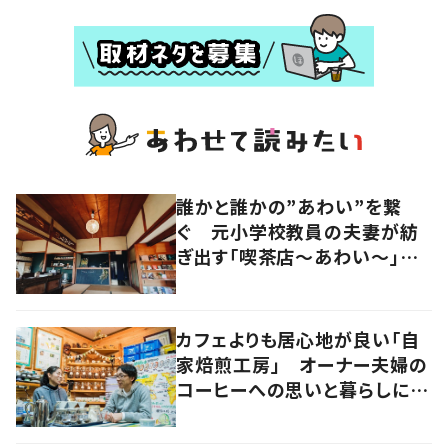
誰かと誰かの”あわい”を繋
ぐ 元小学校教員の夫妻が紡
ぎ出す「喫茶店～あわい～」に
流れる時間
カフェよりも居心地が良い「自
家焙煎工房」 オーナー夫婦の
コーヒーへの思いと暮らしに迫
る