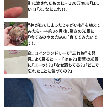
別に渡されたものに…180万表示「ほし
い！」「え、なにこれ！！」
“芽が出てしまったじゃがいも”を植えて
みたら…→約3ヶ月後、驚きの光景に
「捨てるのやめたｗｗ」「育ててみたいで
す！」
夜、コインランドリーで“忘れ物”を発
見。よく見ると……「はぁ？」衝撃の光景
に「エーッ！？」「なぜ落ちてる？」「どこで
忘れたことに気づくの？」