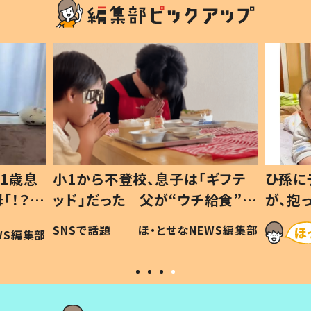
1歳息
小1から不登校、息子は「ギフテ
ひ孫に
「！？」
ッド」だった 父が“ウチ給食”を
が、抱
に「可愛
作り続ける理由とは #令和の親
「涙が
SNSで話題
ほ・とせなNEWS編集部
WS編集部
#令和の子
い」