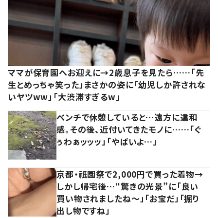
ママが保育園へお迎えに→2歳息子を見たら……「先
生とめっちゃ笑った」まさかの姿に「幼児しか許されな
いヤツww」「大渋滞すぎるw」
ベンチで休憩していると…遠方に違和
感。その後、近付いてきたモノに……「ぐ
ぅわぁッッッ」「やばいよ…」
京都・祇園祭で2,000円で買った着物→
しかし帰宅後…“驚きの光景”に「良い
買い物されましたね～」「お宝だ」「掘り
出し物ですね」