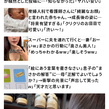
が騒然とした投稿に…「知らなかった」「ヤバい安い」
産婦人科で看護師さんに「綺麗なお顔」
と言われた赤ちゃん。→成長後の姿に…
「将来有望すぎる」「クリクリのお目目で
可愛い」「渋い～！」
スーパーに夫を連れて行くと…妻「おー
いw」まさかの行動に「奥さん美人！」
「めっちゃわかるww」「楽しそうww」
「絵にあう言葉を書きなさい」息子の”ま
さかの解答”に…母「正解でよいでしょう
か？」→衝撃の光景に「声出して笑った
ｗ」「天才だと思います」