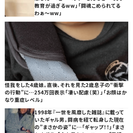
教育が過ぎるww」「闘魂こめられてる
わぁ～ww」
怪我をした4歳娘。直後、それを見た2歳息子の“衝撃
の行動”に…254万回表示「凄い配慮（笑）」「お顔はか
なり重症レベル」
1998年『一世を風靡した雑誌』に載って
いたギャル男。闘病を経て転身した現在
の”まさかの姿”に…「ギャップ！！」「まさ