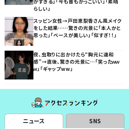
かすぎる」「今も昔もかっこいい」「素晴
らしい」
スッピン女性→戸田恵梨香さん風メイク
をした結果……驚きの光景に「本人かと
思った」「ベースが美しい」「似すぎ！！」
夜、虫取りに出かけたら“胸元に違和
感”→直後、驚きの光景に…「笑ったｗｗ
ｗ」「ギャップww」
ニュース
SNS