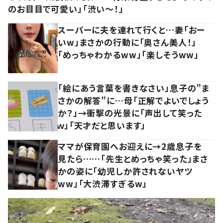
のお目目で可愛い」「渋い～！」
スーパーに夫を連れて行くと…妻「おー
いw」まさかの行動に「奥さん美人！」
「めっちゃわかるww」「楽しそうww」
「絵にあう言葉を書きなさい」息子の”ま
さかの解答”に…母「正解でよいでしょう
か？」→衝撃の光景に「声出して笑った
ｗ」「天才だと思います」
ママが保育園へお迎えに→2歳息子を
見たら……「先生とめっちゃ笑った」まさ
かの姿に「幼児しか許されないヤツ
ww」「大渋滞すぎるw」