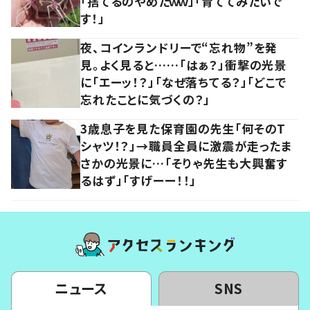
「捨てるのやめたｗｗ」「育ててみたいで
す！」
夜、コインランドリーで“忘れ物”を発
見。よく見ると……「はぁ？」衝撃の光景
に「エーッ！？」「なぜ落ちてる？」「どこで
忘れたことに気づくの？」
3歳息子を見た保育園の先生「何そのT
シャツ！？」→職員全員に激震が走ったま
さかの光景に…「そりゃ先生も大興奮す
るはず」「すげーー！！」
ニュース
SNS