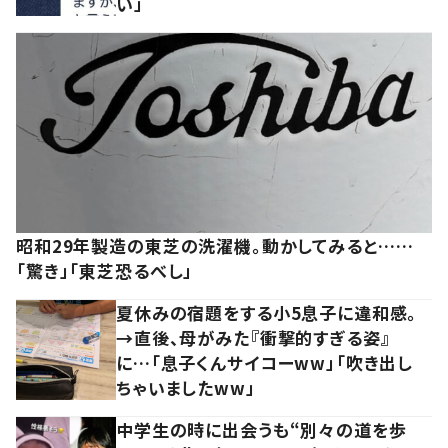
い」
昭和29年製造の東芝の洗濯機。動かしてみると……
「驚き」「東芝恐るべし」
夏休みの宿題をする小5息子に違和感。
→直後、母がみた『衝撃的すぎる姿』
に…「息子くんサイコーww」「吹き出し
ちゃいましたww」
中学生の時に出会うも“別々の道を歩