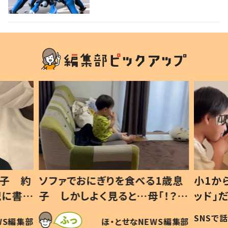
1歳息
小1から不登校、息子は「ギフテ
ひ孫に
「！？」
ッド」だった 父が“ウチ給食”を
が、抱
に「可愛
作り続ける理由とは #令和の親
「涙が
SNSで話題
ほ・とせなNEWS編集部
WS編集部
#令和の子
い」