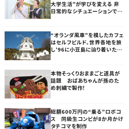
大学生活”が学びを変える 非
日常的なシチュエーションで
の“先取り学習”が生んだもの
“オランダ風車”を模したカフェ
はセルフビルド。世界各地を旅
し’96に小豆島に辿り着いた家
族の軌跡とこれから。
本物そっくりおままごと道具が
話題 おばあちゃんが孫のた
め刺繍で製作！
総額600万円の“乗る”ロボコ
ス 同級生コンビが8か月かけ
タチコマを制作