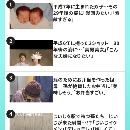
平成7年に生まれた双子…その
29年後の姿に「漫画みたい」「素
敵すぎる」
平成6年に撮った2ショット 30
年後の姿に…「美男美女」「こん
な夫婦になりたい」
孫のためにお弁当を作った祖
母 孫が絶賛したお弁当に「美
味しそう」「お弁当すごい」
じいじを駅で待つ孫たち じい
じが来た瞬間…！？「じいじイケ
メン」「デレッデレ」「嬉しくて可