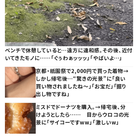
ベンチで休憩していると…遠方に違和感。その後、近付
いてきたモノに……「ぐぅわぁッッッ」「やばいよ…」
京都・祇園祭で2,000円で買った着物→
しかし帰宅後…“驚きの光景”に「良い
買い物されましたね～」「お宝だ」「掘り
出し物ですね」
ミスドでドーナツを購入。→帰宅後、分
けようとしたら…… 目からウロコの光
景に「サイコーですww」「激しいw」