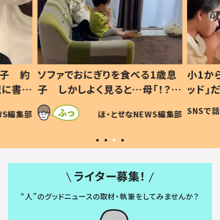
1歳息
小1から不登校、息子は「ギフテ
ひ孫に
「！？」
ッド」だった 父が“ウチ給食”を
が、抱
に「可愛
作り続ける理由とは #令和の親
「涙が
SNSで話題
ほ・とせなNEWS編集部
WS編集部
#令和の子
い」
ライター募集！
“人”のグッドニュースの取材・執筆をしてみませんか？