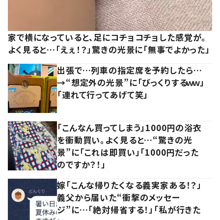
家で横になっていると、足にコチョコチョした感覚が。
よく見ると…「えぇ！？」驚きの光景に「無事でよかった」
出張で…列車の指定席を予約したら…
→“想定外の光景”に「びっくりするｗｗ」
「連れて行ってあげて笑」
「こんなん買ってしまう」1000円の浴衣
を衝動買い。よく見ると…“驚きの光
景”に「これは即買い」「1000円だった
のですか？！」
嫁「こんな帰りたくなる義実家ある！？」
義父から届いた“衝撃のメッセー
ジ”に…「絶対帰省する！」「私が行きた