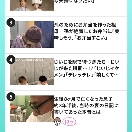
な夫婦になりたい」
孫のためにお弁当を作った祖
母 孫が絶賛したお弁当に「美
味しそう」「お弁当すごい」
じいじを駅で待つ孫たち じい
じが来た瞬間…！？「じいじイケ
メン」「デレッデレ」「嬉しくて可
愛くてたまらない」「幸せになれ
る」
生後8ヶ月で亡くなった息子
約3年半後、当時の妻の日記に
書いてあった本音とは