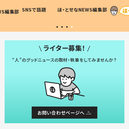
に「可愛
作り続ける理由とは #令和の親
「涙が
SNSで話題
ほ・とせなNEWS編集部
WS編集部
#令和の子
い」
ライター募集！
“人”のグッドニュースの取材・執筆をしてみませんか？
お問い合わせページへ