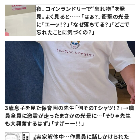
夜、コインランドリーで“忘れ物”を発
見。よく見ると……「はぁ？」衝撃の光景
に「エーッ！？」「なぜ落ちてる？」「どこで
忘れたことに気づくの？」
3歳息子を見た保育園の先生「何そのTシャツ！？」→職
員全員に激震が走ったまさかの光景に…「そりゃ先生
も大興奮するはず」「すげーー！！」
実家解体中…作業員に話しかけられた