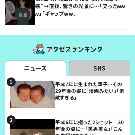
感”→直後、驚きの光景に…「笑ったｗｗ
ｗ」「ギャップww」
ニュース
SNS
平成7年に生まれた双子…その
29年後の姿に「漫画みたい」「素
敵すぎる」
平成6年に撮った2ショット 30
年後の姿に…「美男美女」「こん