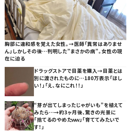
胸部に違和感を覚えた女性。→医師「異常はありませ
ん」しかしその後…判明した”まさかの病”。女性の現
在に迫る
ドラッグストアで目薬を購入→目薬とは
別に渡されたものに…180万表示「ほし
い！」「え、なにこれ！！」
“芽が出てしまったじゃがいも”を植えて
みたら…→約3ヶ月後、驚きの光景に
「捨てるのやめたｗｗ」「育ててみたいで
す！」