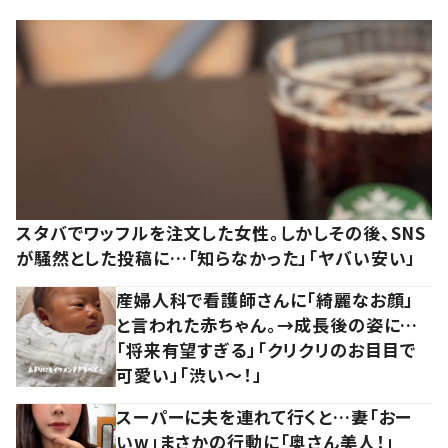
スタバでワッフルを注文した女性。しかしその後、SNS
が騒然とした投稿に…「知らなかった」「ヤバい安い」
産婦人科で看護師さんに「綺麗なお顔」
と言われた赤ちゃん。→成長後の姿に…
「将来有望すぎる」「クリクリのお目目で
可愛い」「渋い～！」
スーパーに夫を連れて行くと…妻「おー
いw」まさかの行動に「奥さん美人！」