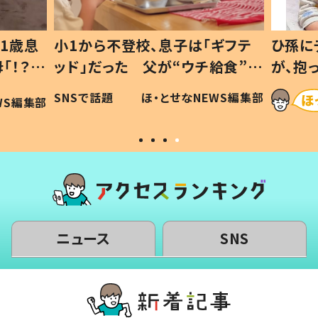
1歳息
小1から不登校、息子は「ギフテ
ひ孫に
「！？」
ッド」だった 父が“ウチ給食”を
が、抱
に「可愛
作り続ける理由とは #令和の親
「涙が
SNSで話題
ほ・とせなNEWS編集部
WS編集部
#令和の子
い」
ニュース
SNS