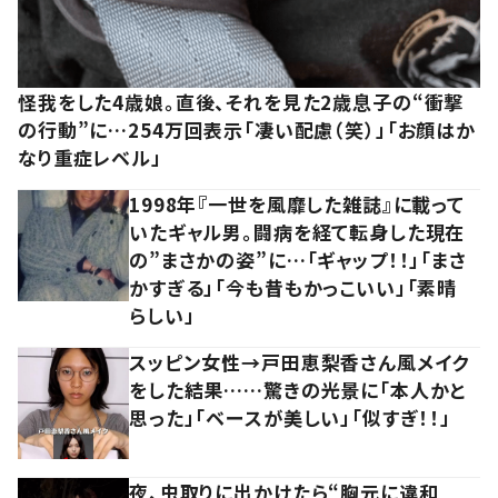
怪我をした4歳娘。直後、それを見た2歳息子の“衝撃
の行動”に…254万回表示「凄い配慮（笑）」「お顔はか
なり重症レベル」
1998年『一世を風靡した雑誌』に載って
いたギャル男。闘病を経て転身した現在
の”まさかの姿”に…「ギャップ！！」「まさ
かすぎる」「今も昔もかっこいい」「素晴
らしい」
スッピン女性→戸田恵梨香さん風メイク
をした結果……驚きの光景に「本人かと
思った」「ベースが美しい」「似すぎ！！」
夜、虫取りに出かけたら“胸元に違和