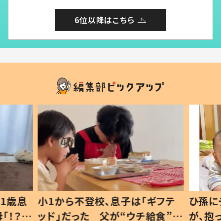
6位以降はこちら
1歳息
小1から不登校、息子は「ギフテ
ひ孫に
「！？」
ッド」だった 父が“ウチ給食”を
が、抱