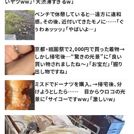
いヤツww」「大渋滞すぎるw」
ベンチで休憩していると…遠方に違和
感。その後、近付いてきたモノに……「ぐ
ぅわぁッッッ」「やばいよ…」
京都・祇園祭で2,000円で買った着物→
しかし帰宅後…“驚きの光景”に「良い
買い物されましたね～」「お宝だ」「掘り
出し物ですね」
ミスドでドーナツを購入。→帰宅後、分
けようとしたら…… 目からウロコの光
景に「サイコーですww」「激しいw」