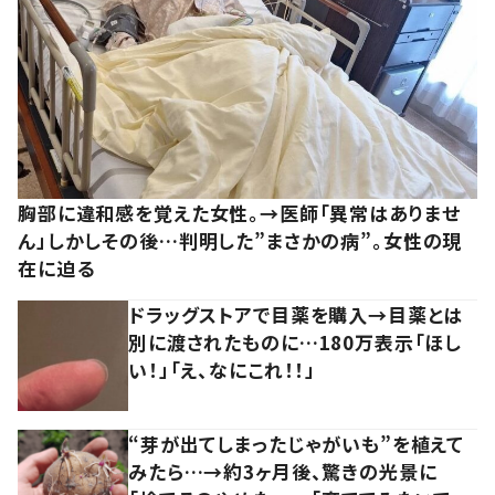
胸部に違和感を覚えた女性。→医師「異常はありませ
ん」しかしその後…判明した”まさかの病”。女性の現
在に迫る
ドラッグストアで目薬を購入→目薬とは
別に渡されたものに…180万表示「ほし
い！」「え、なにこれ！！」
“芽が出てしまったじゃがいも”を植えて
みたら…→約3ヶ月後、驚きの光景に