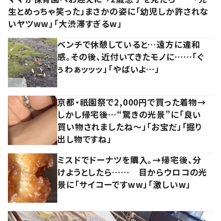
生とめっちゃ笑った」まさかの姿に「幼児しか許されな
いヤツww」「大渋滞すぎるw」
ベンチで休憩していると…遠方に違和
感。その後、近付いてきたモノに……「ぐ
ぅわぁッッッ」「やばいよ…」
京都・祇園祭で2,000円で買った着物→
しかし帰宅後…“驚きの光景”に「良い
買い物されましたね～」「お宝だ」「掘り
出し物ですね」
ミスドでドーナツを購入。→帰宅後、分
けようとしたら…… 目からウロコの光
景に「サイコーですww」「激しいw」