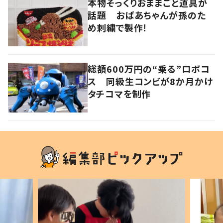
本物そっくりおままごと道具が
話題 おばあちゃんが孫のた
め刺繍で製作！
総額600万円の“乗る”ロボコ
ス 同級生コンビが8か月かけ
タチコマを制作