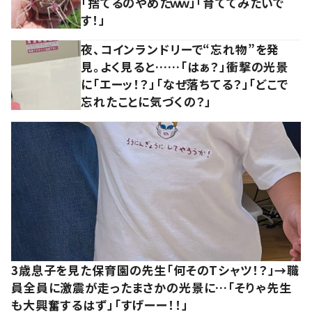
「捨てるのやめたｗｗ」「育ててみたいで
す！」
夜、コインランドリーで“忘れ物”を発
見。よく見ると……「はぁ？」衝撃の光景
に「エーッ！？」「なぜ落ちてる？」「どこで
忘れたことに気づくの？」
3歳息子を見た保育園の先生「何そのTシャツ！？」→職
員全員に激震が走ったまさかの光景に…「そりゃ先生
も大興奮するはず」「すげーー！！」