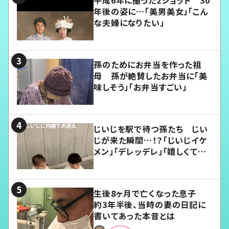
年後の姿に…「美男美女」「こん
な夫婦になりたい」
孫のためにお弁当を作った祖
母 孫が絶賛したお弁当に「美
味しそう」「お弁当すごい」
じいじを駅で待つ孫たち じい
じが来た瞬間…！？「じいじイケ
メン」「デレッデレ」「嬉しくて可
愛くてたまらない」「幸せになれ
る」
生後8ヶ月で亡くなった息子
約3年半後、当時の妻の日記に
書いてあった本音とは