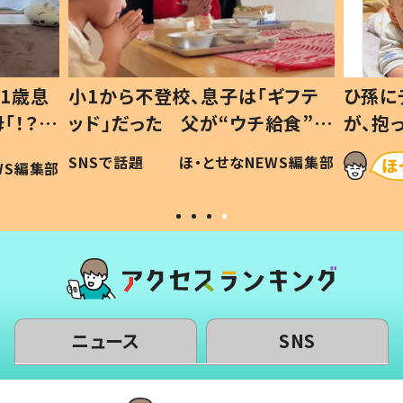
1歳息
小1から不登校、息子は「ギフテ
ひ孫に
「！？」
ッド」だった 父が“ウチ給食”を
が、抱
に「可愛
作り続ける理由とは #令和の親
「涙が
SNSで話題
ほ・とせなNEWS編集部
WS編集部
#令和の子
い」
ニュース
SNS