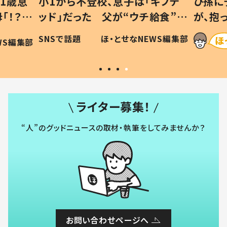
1歳息
小1から不登校、息子は「ギフテ
ひ孫に
「！？」
ッド」だった 父が“ウチ給食”を
が、抱
に「可愛
作り続ける理由とは #令和の親
「涙が
SNSで話題
ほ・とせなNEWS編集部
WS編集部
#令和の子
い」
ライター募集！
“人”のグッドニュースの取材・執筆をしてみませんか？
お問い合わせページへ