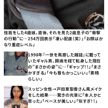
怪我をした4歳娘。直後、それを見た2歳息子の“衝撃
の行動”に…254万回表示「凄い配慮（笑）」「お顔はか
なり重症レベル」
1998年『一世を風靡した雑誌』に載って
いたギャル男。闘病を経て転身した現在
の”まさかの姿”に…「ギャップ！！」「まさ
かすぎる」「今も昔もかっこいい」「素晴
らしい」
スッピン女性→戸田恵梨香さん風メイク
をした結果……驚きの光景に「本人かと
思った」「ベースが美しい」「似すぎ！！」