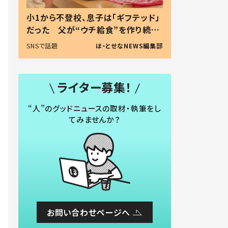
小1から不登校、息子は「ギフテッド」
だった 父が“ウチ給食”を作り続け
る理由とは #令和の親 #令和の子
SNSで話題
ほ・とせなNEWS編集部
ライター募集！
“人”のグッドニュースの取材・執筆をし
てみませんか？
お問い合わせページへ