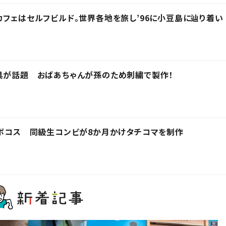
カフェはセルフビルド。世界各地を旅し’96に小豆島に辿り着い
。
具が話題 おばあちゃんが孫のため刺繍で製作！
ロボコス 同級生コンビが8か月かけタチコマを制作