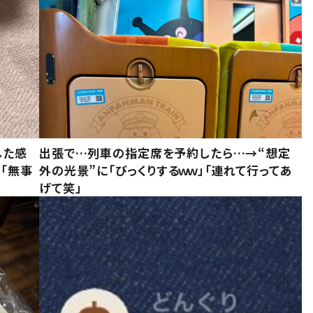
した感
出張で…列車の指定席を予約したら…→“想定
に「無事
外の光景”に「びっくりするｗｗ」「連れて行ってあ
げて笑」