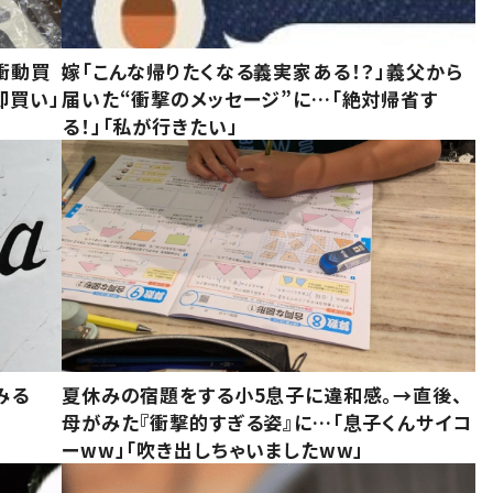
衝動買
嫁「こんな帰りたくなる義実家ある！？」義父から
即買い」
届いた“衝撃のメッセージ”に…「絶対帰省す
る！」「私が行きたい」
みる
夏休みの宿題をする小5息子に違和感。→直後、
母がみた『衝撃的すぎる姿』に…「息子くんサイコ
ーww」「吹き出しちゃいましたww」