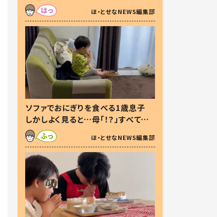
た本音とは
ほ・とせなNEWS編集部
ソファでおにぎりを食べる1歳息子
しかしよく見ると…母「！？」すべてを
察した母の投稿に「可愛いから許
ほ・とせなNEWS編集部
す！」「現行犯〜」