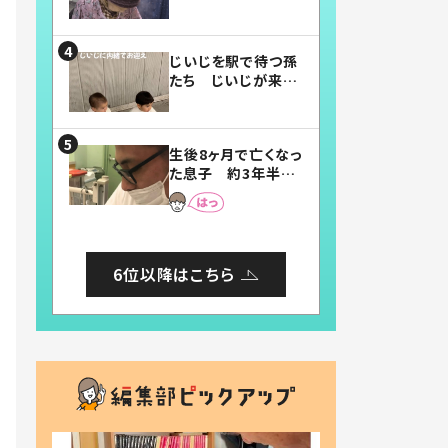
賛したお弁当に「美
味しそう」「お弁当す
ごい」
じいじを駅で待つ孫
たち じいじが来た
瞬間…！？「じいじイ
ケメン」「デレッデレ」
「嬉しくて可愛くてた
生後8ヶ月で亡くなっ
まらない」「幸せにな
た息子 約3年半
れる」
後、当時の妻の日記
に書いてあった本音
とは
6位以降はこちら