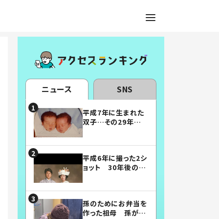
ニュース
SNS
平成7年に生まれた
双子…その29年後
の姿に「漫画みたい」
「素敵すぎる」
平成6年に撮った2シ
ョット 30年後の姿
に…「美男美女」「こ
んな夫婦になりた
い」
孫のためにお弁当を
作った祖母 孫が絶