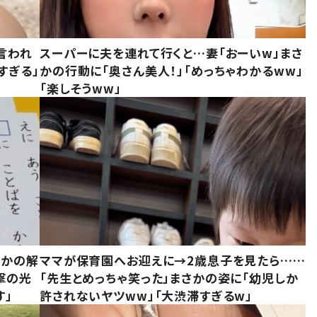
言われ
スーパーに夫を連れて行くと…妻「おーいw」まさ
すぎる」
かの行動に「奥さん美人！」「めっちゃわかるww」
「楽しそうww」
さかの解
ママが保育園へお迎えに→2歳息子を見たら……
撃の光
「先生とめっちゃ笑った」まさかの姿に「幼児しか
す」
許されないヤツww」「大渋滞すぎるw」