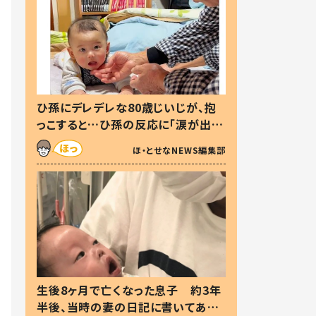
ひ孫にデレデレな80歳じいじが、抱
っこすると…ひ孫の反応に「涙が出ま
した」「可愛くて仕方ない」
ほ・とせなNEWS編集部
生後8ヶ月で亡くなった息子 約3年
半後、当時の妻の日記に書いてあっ