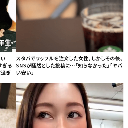
でい
スタバでワッフルを注文した女性。しかしその後、
すぎる
SNSが騒然とした投稿に…「知らなかった」「ヤバ
敵過ぎ
い安い」