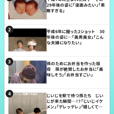
29年後の姿に「漫画みたい」「素
敵すぎる」
平成6年に撮った2ショット 30
年後の姿に…「美男美女」「こん
な夫婦になりたい」
孫のためにお弁当を作った祖
母 孫が絶賛したお弁当に「美
味しそう」「お弁当すごい」
じいじを駅で待つ孫たち じい
じが来た瞬間…！？「じいじイケ
メン」「デレッデレ」「嬉しくて可
愛くてたまらない」「幸せになれ