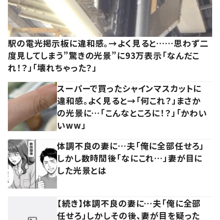
駅の電光掲示板に違和感。→よく見ると……思わず二
度見してしまう”驚きの光景”に93万表示「なんだこ
れ！？」「壊れちゃった？」
スーパーで買ったシャインマスカットに
違和感。よく見ると→「何これ？」まさか
の光景に…「こんなところに！？」「かわい
いww」
体調不良の妻に…夫「俺に全部任せろ」
しかし数時間後「なにこれ…」妻が目に
した光景とは
【続き】体調不良の妻に…夫「俺に全部
任せろ」しかしその後、妻が目を疑った