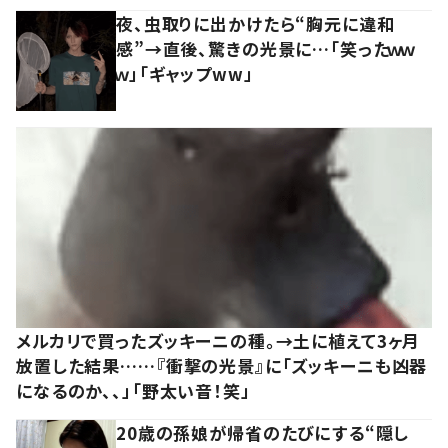
夜、虫取りに出かけたら“胸元に違和
感”→直後、驚きの光景に…「笑ったｗｗ
ｗ」「ギャップww」
メルカリで買ったズッキーニの種。→土に植えて3ヶ月
放置した結果……『衝撃の光景』に「ズッキーニも凶器
になるのか、、」「野太い音！笑」
20歳の孫娘が帰省のたびにする“隠し