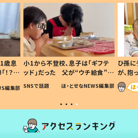
1歳息
小1から不登校、息子は「ギフテ
ひ孫に
「！？」
ッド」だった 父が“ウチ給食”を
が、抱
に「可愛
作り続ける理由とは #令和の親
「涙が
SNSで話題
ほ・とせなNEWS編集部
WS編集部
#令和の子
い」