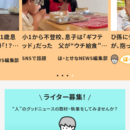
1歳息
小1から不登校、息子は「ギフテ
ひ孫に
「！？」
ッド」だった 父が“ウチ給食”を
が、抱
に「可愛
作り続ける理由とは #令和の親
「涙が
SNSで話題
ほ・とせなNEWS編集部
WS編集部
#令和の子
い」
ライター募集！
“人”のグッドニュースの取材・執筆をしてみませんか？