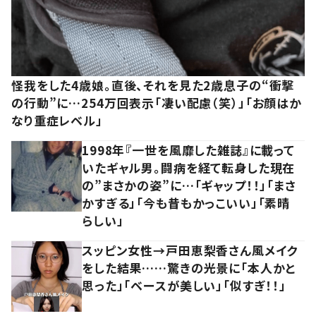
怪我をした4歳娘。直後、それを見た2歳息子の“衝撃
の行動”に…254万回表示「凄い配慮（笑）」「お顔はか
なり重症レベル」
1998年『一世を風靡した雑誌』に載って
いたギャル男。闘病を経て転身した現在
の”まさかの姿”に…「ギャップ！！」「まさ
かすぎる」「今も昔もかっこいい」「素晴
らしい」
スッピン女性→戸田恵梨香さん風メイク
をした結果……驚きの光景に「本人かと
思った」「ベースが美しい」「似すぎ！！」