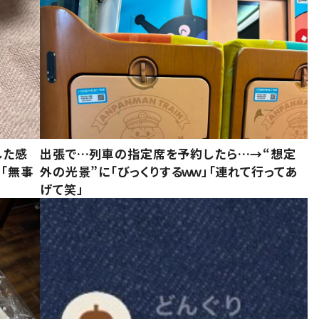
した感
出張で…列車の指定席を予約したら…→“想定
に「無事
外の光景”に「びっくりするｗｗ」「連れて行ってあ
げて笑」