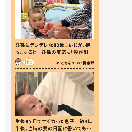
ひ孫にデレデレな80歳じいじが、抱
っこすると…ひ孫の反応に「涙が出ま
した」「可愛くて仕方ない」
ほ・とせなNEWS編集部
生後8ヶ月で亡くなった息子 約3年
半後、当時の妻の日記に書いてあっ