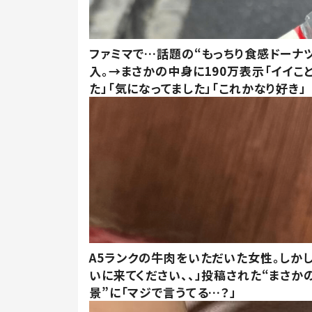
ファミマで…話題の“もっちり食感ドーナ
入。→まさかの中身に190万表示「イイこ
た」「気になってました」「これかなり好き」
A5ランクの牛肉をいただいた女性。しか
いに来てください、、」投稿された“まさか
景”に「マジで言うてる…？」