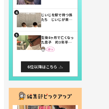
賛したお弁当に「美
味しそう」「お弁当す
ごい」
じいじを駅で待つ孫
たち じいじが来た
瞬間…！？「じいじイ
ケメン」「デレッデレ」
「嬉しくて可愛くてた
生後8ヶ月で亡くなっ
まらない」「幸せにな
た息子 約3年半
れる」
後、当時の妻の日記
に書いてあった本音
とは
6位以降はこちら