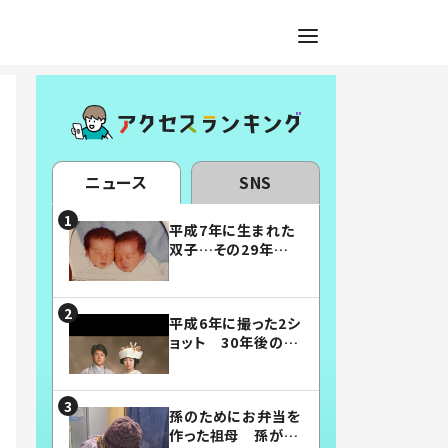
ニュース
SNS
平成7年に生まれた
双子…その29年後
の姿に「漫画みたい」
「素敵すぎる」
平成6年に撮った2シ
ョット 30年後の姿
に…「美男美女」「こ
んな夫婦になりた
い」
孫のためにお弁当を
作った祖母 孫が絶