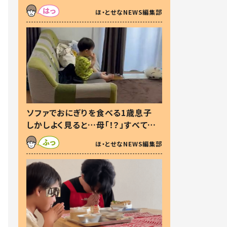
た本音とは
ほ・とせなNEWS編集部
ソファでおにぎりを食べる1歳息子
しかしよく見ると…母「！？」すべてを
察した母の投稿に「可愛いから許
ほ・とせなNEWS編集部
す！」「現行犯〜」