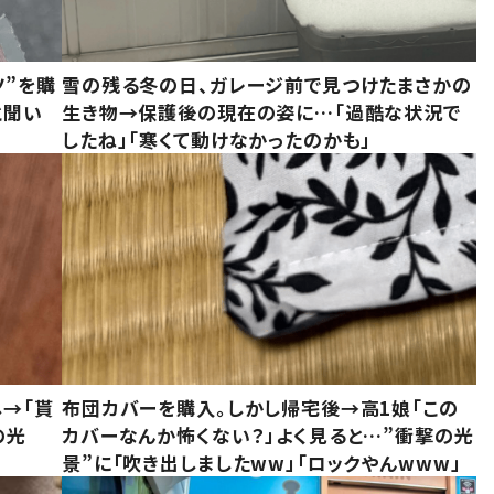
ツ”を購
雪の残る冬の日、ガレージ前で見つけたまさかの
と聞い
生き物→保護後の現在の姿に…「過酷な状況で
したね」「寒くて動けなかったのかも」
し→「貰
布団カバーを購入。しかし帰宅後→高1娘「この
の光
カバーなんか怖くない？」よく見ると…”衝撃の光
景”に「吹き出しましたww」「ロックやんwww」