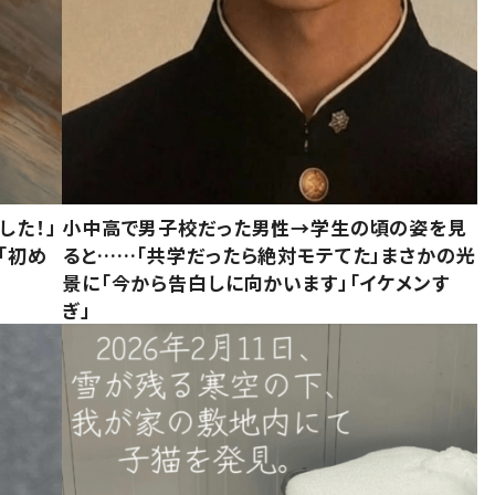
した！」
小中高で男子校だった男性→学生の頃の姿を見
「初め
ると……「共学だったら絶対モテてた」まさかの光
」
景に「今から告白しに向かいます」「イケメンす
ぎ」