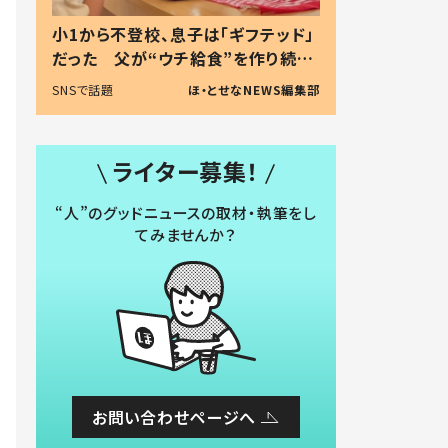
小1から不登校、息子は「ギフテッド」
だった 父が“ウチ給食”を作り続け
る理由とは #令和の親 #令和の子
SNSで話題
ほ・とせなNEWS編集部
ライター募集！
“人”のグッドニュースの取材・執筆をし
てみませんか？
お問い合わせページへ