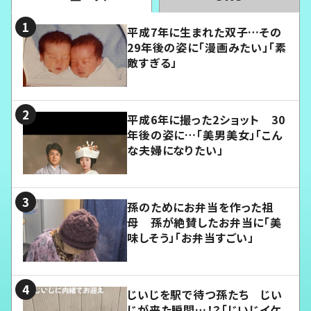
平成7年に生まれた双子…その
29年後の姿に「漫画みたい」「素
敵すぎる」
平成6年に撮った2ショット 30
年後の姿に…「美男美女」「こん
な夫婦になりたい」
孫のためにお弁当を作った祖
母 孫が絶賛したお弁当に「美
味しそう」「お弁当すごい」
じいじを駅で待つ孫たち じい
じが来た瞬間…！？「じいじイケ