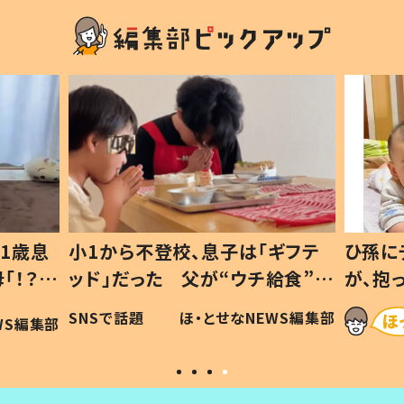
1歳息
小1から不登校、息子は「ギフテ
ひ孫に
「！？」
ッド」だった 父が“ウチ給食”を
が、抱
に「可愛
作り続ける理由とは #令和の親
「涙が
SNSで話題
ほ・とせなNEWS編集部
WS編集部
#令和の子
い」