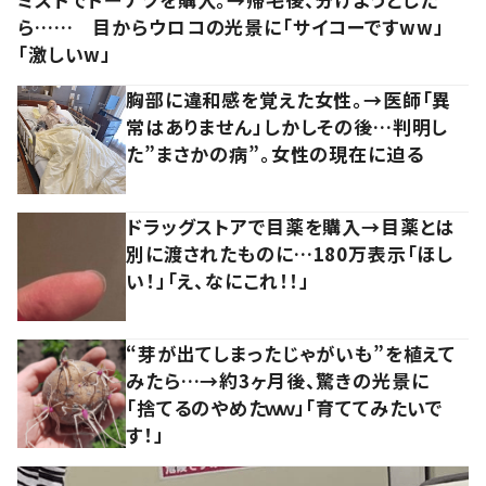
ら…… 目からウロコの光景に「サイコーですww」
「激しいw」
胸部に違和感を覚えた女性。→医師「異
常はありません」しかしその後…判明し
た”まさかの病”。女性の現在に迫る
ドラッグストアで目薬を購入→目薬とは
別に渡されたものに…180万表示「ほし
い！」「え、なにこれ！！」
“芽が出てしまったじゃがいも”を植えて
みたら…→約3ヶ月後、驚きの光景に
「捨てるのやめたｗｗ」「育ててみたいで
す！」