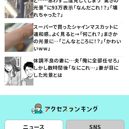
と……思わず二度見してしまう”驚きの
光景”に93万表示「なんだこれ！？」「壊
れちゃった？」
スーパーで買ったシャインマスカットに
違和感。よく見ると→「何これ？」まさか
の光景に…「こんなところに！？」「かわい
いww」
体調不良の妻に…夫「俺に全部任せろ」
しかし数時間後「なにこれ…」妻が目に
した光景とは
ニュース
SNS