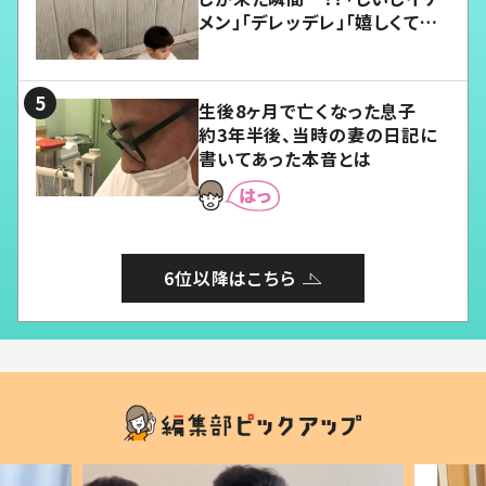
メン」「デレッデレ」「嬉しくて可
愛くてたまらない」「幸せになれ
る」
生後8ヶ月で亡くなった息子
約3年半後、当時の妻の日記に
書いてあった本音とは
6位以降はこちら