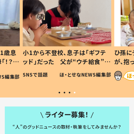
1歳息
小1から不登校、息子は「ギフテ
ひ孫に
「！？」
ッド」だった 父が“ウチ給食”を
が、抱
に「可愛
作り続ける理由とは #令和の親
「涙が
SNSで話題
ほ・とせなNEWS編集部
WS編集部
#令和の子
い」
ライター募集！
“人”のグッドニュースの取材・執筆をしてみませんか？