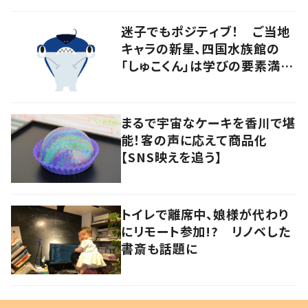
迷子でもポジティブ！ ご当地
キャラの新星、四国水族館の
「しゅこくん」は学びの要素満載
のシュモクザメ
まるで宇宙なケーキを香川で堪
能！客の声に応えて商品化
【SNS映えを追う】
トイレで離席中、娘様が代わり
にリモート参加!? リノベした
書斎も話題に