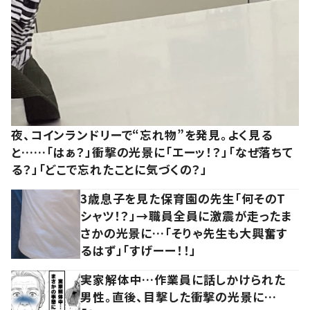
夜、コインランドリーで“忘れ物”を発見。よく見る
と……「はぁ？」衝撃の光景に「エーッ！？」「なぜ落ちて
る？」「どこで忘れたことに気づくの？」
3歳息子を見た保育園の先生「何そのT
シャツ！？」→職員全員に激震が走ったま
さかの光景に…「そりゃ先生も大興奮す
るはず」「すげーー！！」
実家解体中…作業員に話しかけられた
男性。直後、目撃した衝撃の光景に…