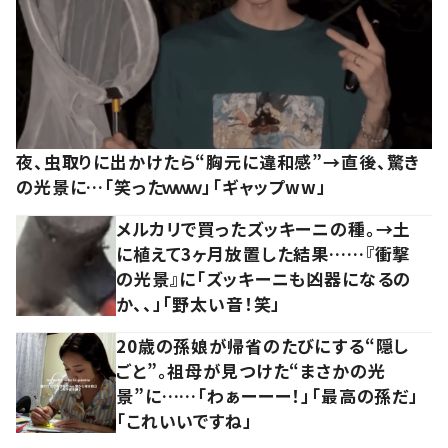
夜、虫取りに出かけたら“胸元に違和感”→直後、驚き
の光景に…「笑ったｗｗｗ」「ギャップww」
メルカリで買ったズッキーニの種。→土
に植えて3ヶ月放置した結果……『衝撃
の光景』に「ズッキーニも凶器になるの
か、、」「野太い音！笑」
20歳の孫娘が帰省のたびにする“隠し
ごと”。祖母が見つけた“まさかの光
景”に……「わぁーーー！」「最高の孫だ」
「これいいですね」