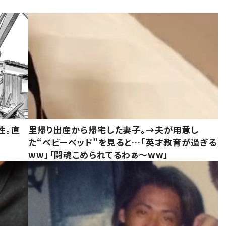
性。直
里帰り出産から帰宅した妻子。→夫が用意し
た“ベビーベッド”を見ると…「英才教育が過ぎる
ww」「闘魂こめられてるわぁ～ww」