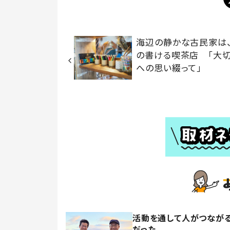
海辺の静かな古民家は
の書ける喫茶店 「大
への思い綴って」
活動を通して人がつなが
だった