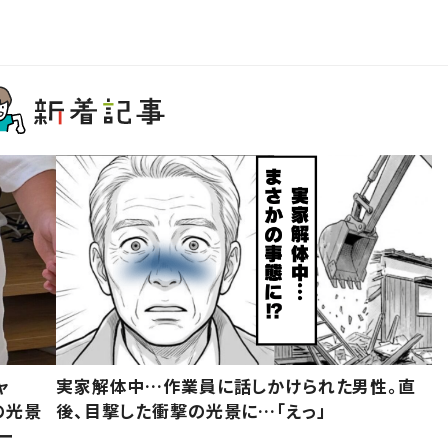
ャ
実家解体中…作業員に話しかけられた男性。直
の光景
後、目撃した衝撃の光景に…「えっ」
ー