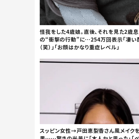
怪我をした4歳娘。直後、それを見た2歳
の“衝撃の行動”に…254万回表示「凄い
（笑）」「お顔はかなり重症レベル」
スッピン女性→戸田恵梨香さん風メイク
果……驚きの光景に「本人かと思った」「