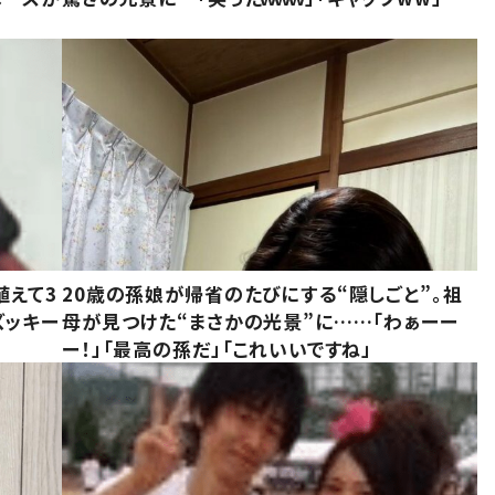
植えて3
20歳の孫娘が帰省のたびにする“隠しごと”。祖
ズッキー
母が見つけた“まさかの光景”に……「わぁーー
ー！」「最高の孫だ」「これいいですね」