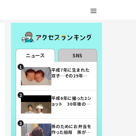
ニュース
SNS
平成7年に生まれた
双子…その29年後
の姿に「漫画みたい」
「素敵すぎる」
平成6年に撮った2シ
ョット 30年後の姿
に…「美男美女」「こ
んな夫婦になりた
い」
孫のためにお弁当を
作った祖母 孫が絶