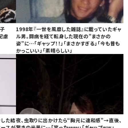
息子
1998年『一世を風靡した雑誌』に載っていたギャ
配慮
ル男。闘病を経て転身した現在の”まさかの
姿”に…「ギャップ！！」「まさかすぎる」「今も昔も
かっこいい」「素晴らしい」
をした結
夜、虫取りに出かけたら“胸元に違和感”→直後、
ベースが
驚きの光景に…「笑ったｗｗｗ」「ギャップww」