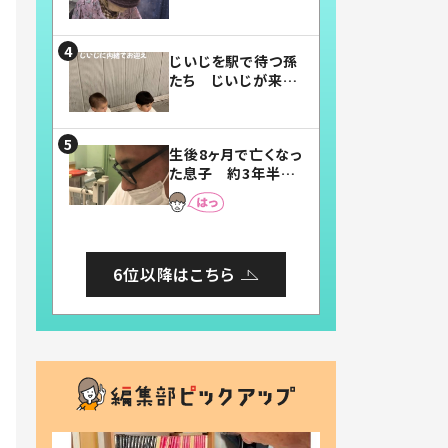
賛したお弁当に「美
味しそう」「お弁当す
ごい」
じいじを駅で待つ孫
たち じいじが来た
瞬間…！？「じいじイ
ケメン」「デレッデレ」
「嬉しくて可愛くてた
生後8ヶ月で亡くなっ
まらない」「幸せにな
た息子 約3年半
れる」
後、当時の妻の日記
に書いてあった本音
とは
6位以降はこちら