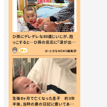
ひ孫にデレデレな80歳じいじが、抱
っこすると…ひ孫の反応に「涙が出ま
した」「可愛くて仕方ない」
ほ・とせなNEWS編集部
生後8ヶ月で亡くなった息子 約3年
半後、当時の妻の日記に書いてあっ