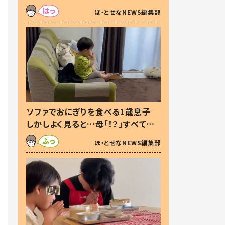
た本音とは
ほ・とせなNEWS編集部
ソファでおにぎりを食べる1歳息子
しかしよく見ると…母「！？」すべてを
察した母の投稿に「可愛いから許
ほ・とせなNEWS編集部
す！」「現行犯〜」