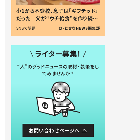
小1から不登校、息子は「ギフテッド」
だった 父が“ウチ給食”を作り続け
る理由とは #令和の親 #令和の子
SNSで話題
ほ・とせなNEWS編集部
ライター募集！
“人”のグッドニュースの取材・執筆をし
てみませんか？
お問い合わせページへ