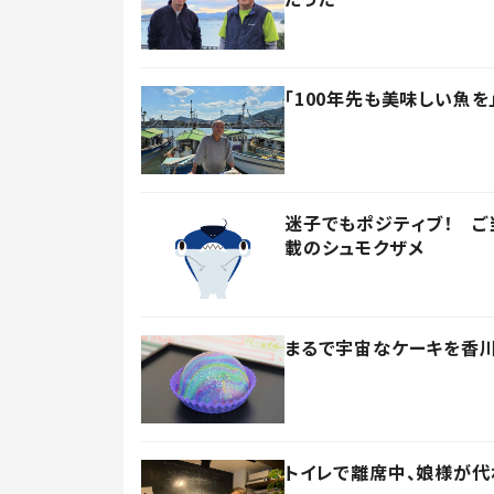
「100年先も美味しい魚
迷子でもポジティブ！ ご
載のシュモクザメ
まるで宇宙なケーキを香川
トイレで離席中、娘様が代