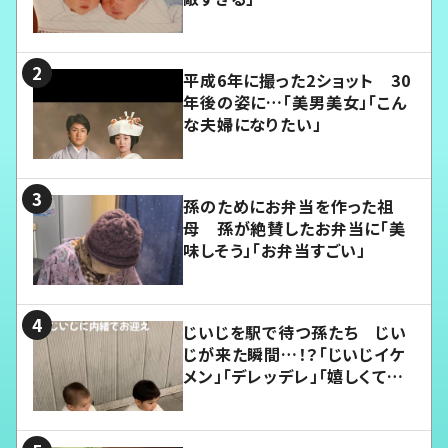
平成6年に撮った2ショット 30
年後の姿に…「美男美女」「こん
な夫婦になりたい」
孫のためにお弁当を作った祖
母 孫が絶賛したお弁当に「美
味しそう」「お弁当すごい」
じいじを駅で待つ孫たち じい
じが来た瞬間…！？「じいじイケ
メン」「デレッデレ」「嬉しくて可
愛くてたまらない」「幸せになれ
る」