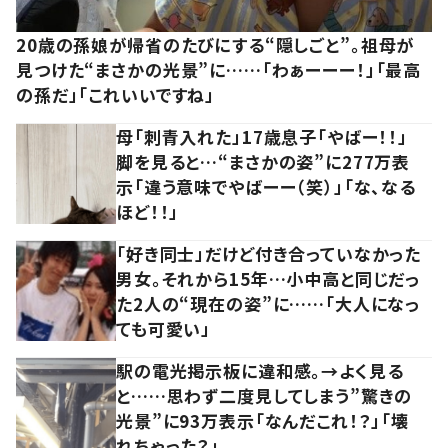
20歳の孫娘が帰省のたびにする“隠しごと”。祖母が
見つけた“まさかの光景”に……「わぁーーー！」「最高
の孫だ」「これいいですね」
母「刺青入れた」17歳息子「やばー！！」
脚を見ると…“まさかの姿”に277万表
示「違う意味でやばーー（笑）」「な、なる
ほど！！」
「好き同士」だけど付き合っていなかった
男女。それから15年…小中高と同じだっ
た2人の“現在の姿”に……「大人になっ
ても可愛い」
駅の電光掲示板に違和感。→よく見る
と……思わず二度見してしまう”驚きの
光景”に93万表示「なんだこれ！？」「壊
れちゃった？」