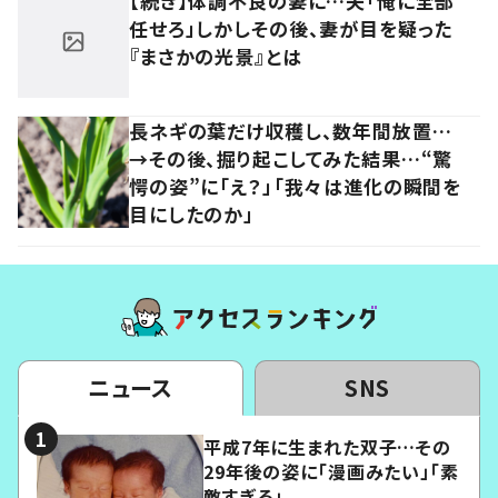
【続き】体調不良の妻に…夫「俺に全部
任せろ」しかしその後、妻が目を疑った
『まさかの光景』とは
長ネギの葉だけ収穫し、数年間放置…
→その後、掘り起こしてみた結果…“驚
愕の姿”に「え？」「我々は進化の瞬間を
目にしたのか」
ニュース
SNS
平成7年に生まれた双子…その
29年後の姿に「漫画みたい」「素
敵すぎる」