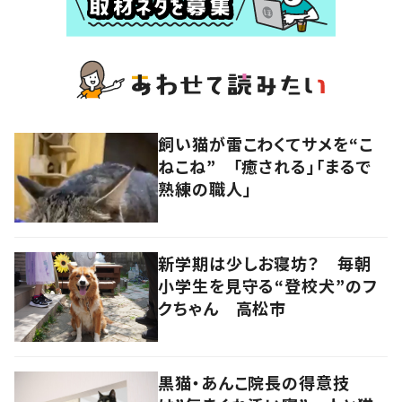
飼い猫が雷こわくてサメを“こ
ねこね” 「癒される」「まるで
熟練の職人」
新学期は少しお寝坊？ 毎朝
小学生を見守る“登校犬”のフ
クちゃん 高松市
黒猫・あんこ院長の得意技