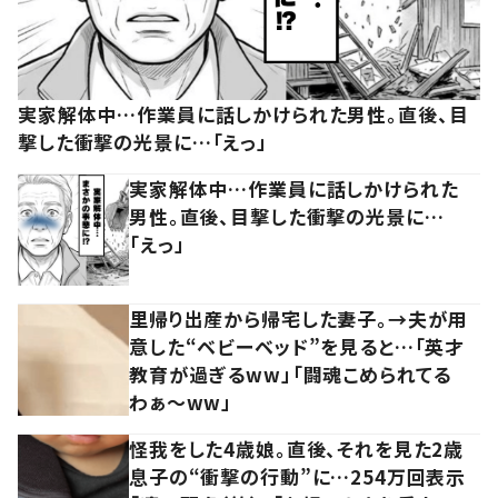
実家解体中…作業員に話しかけられた男性。直後、目
撃した衝撃の光景に…「えっ」
実家解体中…作業員に話しかけられた
男性。直後、目撃した衝撃の光景に…
「えっ」
里帰り出産から帰宅した妻子。→夫が用
意した“ベビーベッド”を見ると…「英才
教育が過ぎるww」「闘魂こめられてる
わぁ～ww」
怪我をした4歳娘。直後、それを見た2歳
息子の“衝撃の行動”に…254万回表示