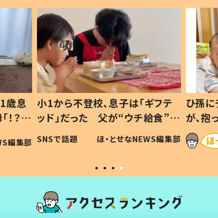
1歳息
小1から不登校、息子は「ギフテ
ひ孫に
「！？」
ッド」だった 父が“ウチ給食”を
が、抱
に「可愛
作り続ける理由とは #令和の親
「涙が
SNSで話題
ほ・とせなNEWS編集部
WS編集部
#令和の子
い」