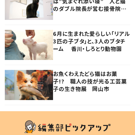
は”気まぐれ添い寝” 人と猫
のダブル院長が営む接骨院
香川・高松市
6月に生まれた愛らしい「リアル
3匹の子ブタ」と、3人のブタチ
ーム 香川・しろとり動物園
お魚くわえたどら猫はお菓
子!? 職人の技が光る工芸菓
子の生き物展 岡山市