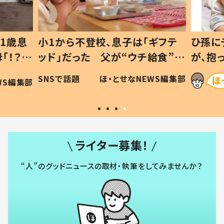
1歳息
小1から不登校、息子は「ギフテ
ひ孫に
「！？」
ッド」だった 父が“ウチ給食”を
が、抱
に「可愛
作り続ける理由とは #令和の親
「涙が
SNSで話題
ほ・とせなNEWS編集部
WS編集部
#令和の子
い」
ライター募集！
“人”のグッドニュースの取材・執筆をしてみませんか？