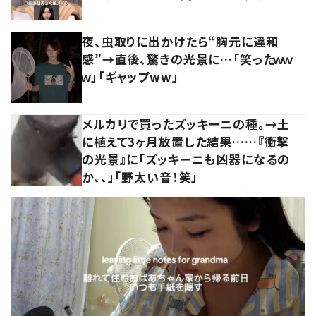
夜、虫取りに出かけたら“胸元に違和
感”→直後、驚きの光景に…「笑ったｗｗ
ｗ」「ギャップww」
メルカリで買ったズッキーニの種。→土
に植えて3ヶ月放置した結果……『衝撃
の光景』に「ズッキーニも凶器になるの
か、、」「野太い音！笑」