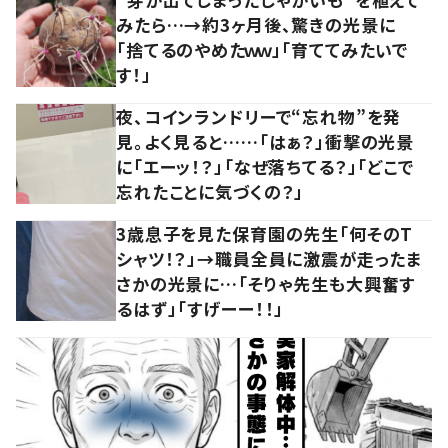
みたら…→約3ヶ月後、驚きの光景に
「捨てるのやめたｗｗ」「育ててみたいで
す！」
夜、コインランドリーで“忘れ物”を発
見。よく見ると……「はぁ？」衝撃の光景
に「エーッ！？」「なぜ落ちてる？」「どこで
忘れたことに気づくの？」
3歳息子を見た保育園の先生「何そのT
シャツ！？」→職員全員に激震が走ったま
さかの光景に…「そりゃ先生も大興奮す
るはず」「すげーー！！」