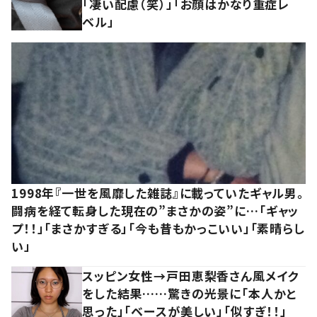
「凄い配慮（笑）」「お顔はかなり重症レ
ベル」
1998年『一世を風靡した雑誌』に載っていたギャル男。
闘病を経て転身した現在の”まさかの姿”に…「ギャッ
プ！！」「まさかすぎる」「今も昔もかっこいい」「素晴らし
い」
スッピン女性→戸田恵梨香さん風メイク
をした結果……驚きの光景に「本人かと
思った」「ベースが美しい」「似すぎ！！」