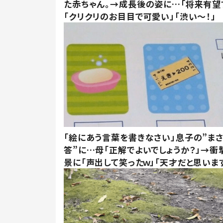
た赤ちゃん。→成長後の姿に…「将来有望
「クリクリのお目目で可愛い」「渋い～！」
「絵にあう言葉を書きなさい」息子の”ま
答”に…母「正解でよいでしょうか？」→衝
景に「声出して笑ったｗ」「天才だと思いま