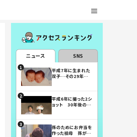
ニュース
SNS
平成7年に生まれた
双子…その29年後
の姿に「漫画みたい」
「素敵すぎる」
平成6年に撮った2シ
ョット 30年後の姿
に…「美男美女」「こ
んな夫婦になりた
い」
孫のためにお弁当を
作った祖母 孫が絶