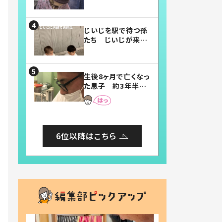
賛したお弁当に「美
味しそう」「お弁当す
ごい」
じいじを駅で待つ孫
たち じいじが来た
瞬間…！？「じいじイ
ケメン」「デレッデレ」
「嬉しくて可愛くてた
生後8ヶ月で亡くなっ
まらない」「幸せにな
た息子 約3年半
れる」
後、当時の妻の日記
に書いてあった本音
とは
6位以降はこちら