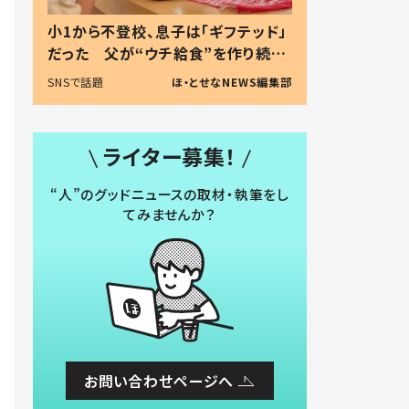
小1から不登校、息子は「ギフテッド」
だった 父が“ウチ給食”を作り続け
る理由とは #令和の親 #令和の子
SNSで話題
ほ・とせなNEWS編集部
ライター募集！
“人”のグッドニュースの取材・執筆をし
てみませんか？
お問い合わせページへ