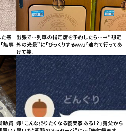
した感
出張で…列車の指定席を予約したら…→“想定
に「無事
外の光景”に「びっくりするｗｗ」「連れて行ってあ
げて笑」
衝動買
嫁「こんな帰りたくなる義実家ある！？」義父から
即買い」
届いた“衝撃のメッセージ”に…「絶対帰省す