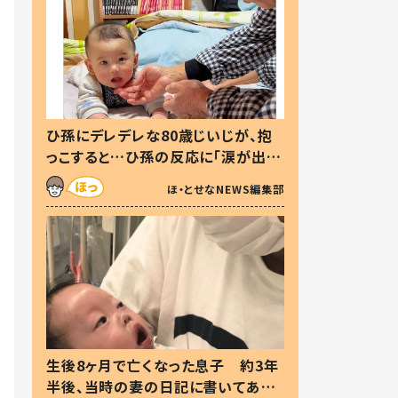
ひ孫にデレデレな80歳じいじが、抱
っこすると…ひ孫の反応に「涙が出ま
した」「可愛くて仕方ない」
ほ・とせなNEWS編集部
生後8ヶ月で亡くなった息子 約3年
半後、当時の妻の日記に書いてあっ