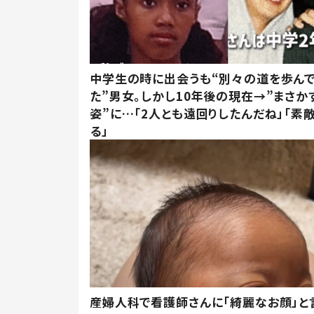
中学生の時に出会うも“別々の道を歩ん
た”男女。しかし10年後の現在→”まさか
姿”に…「2人とも遠回りしたんだね」「素
る」
産婦人科で看護師さんに「綺麗なお顔」と