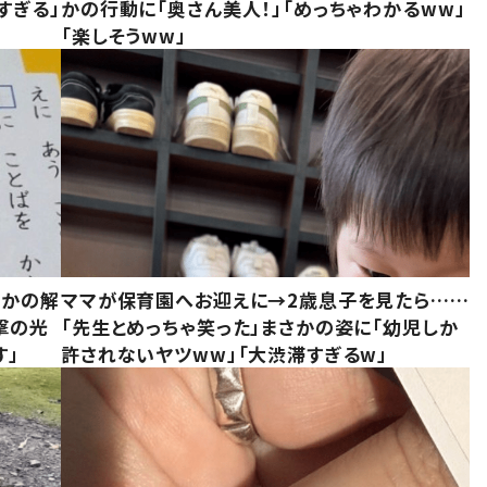
すぎる」
かの行動に「奥さん美人！」「めっちゃわかるww」
「楽しそうww」
さかの解
ママが保育園へお迎えに→2歳息子を見たら……
撃の光
「先生とめっちゃ笑った」まさかの姿に「幼児しか
す」
許されないヤツww」「大渋滞すぎるw」