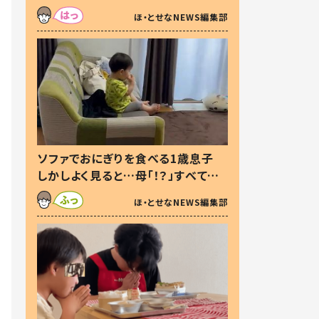
た本音とは
ほ・とせなNEWS編集部
ソファでおにぎりを食べる1歳息子
しかしよく見ると…母「！？」すべてを
察した母の投稿に「可愛いから許
ほ・とせなNEWS編集部
す！」「現行犯〜」