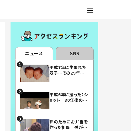
ニュース
SNS
平成7年に生まれた
双子…その29年後
の姿に「漫画みたい」
「素敵すぎる」
平成6年に撮った2シ
ョット 30年後の姿
に…「美男美女」「こ
んな夫婦になりた
い」
孫のためにお弁当を
作った祖母 孫が絶