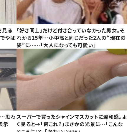
を見る
「好き同士」だけど付き合っていなかった男女。そ
味でやば
れから15年…小中高と同じだった2人の“現在の
姿”に……「大人になっても可愛い」
……思わ
スーパーで買ったシャインマスカットに違和感。よ
表示
く見ると→「何これ？」まさかの光景に…「こんな
ところに！？」「かわいいww」