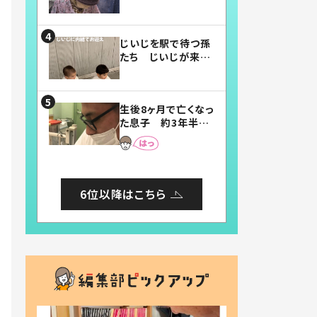
賛したお弁当に「美
味しそう」「お弁当す
ごい」
じいじを駅で待つ孫
たち じいじが来た
瞬間…！？「じいじイ
ケメン」「デレッデレ」
「嬉しくて可愛くてた
生後8ヶ月で亡くなっ
まらない」「幸せにな
た息子 約3年半
れる」
後、当時の妻の日記
に書いてあった本音
とは
6位以降はこちら