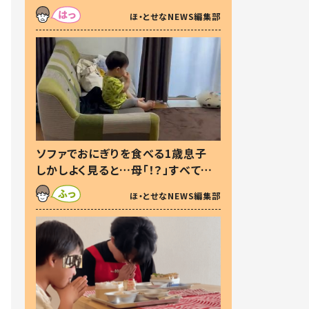
た本音とは
ほ・とせなNEWS編集部
ソファでおにぎりを食べる1歳息子
しかしよく見ると…母「！？」すべてを
察した母の投稿に「可愛いから許
ほ・とせなNEWS編集部
す！」「現行犯〜」