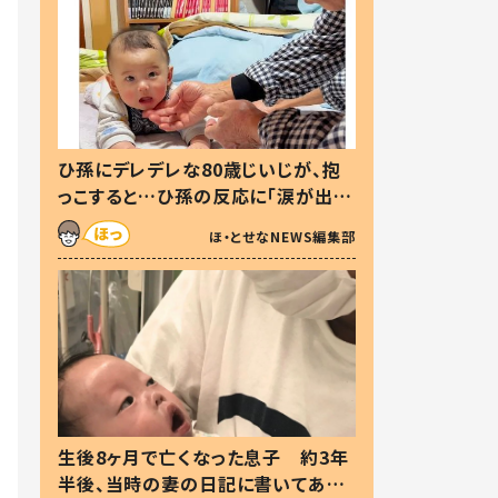
ひ孫にデレデレな80歳じいじが、抱
っこすると…ひ孫の反応に「涙が出ま
した」「可愛くて仕方ない」
ほ・とせなNEWS編集部
生後8ヶ月で亡くなった息子 約3年
半後、当時の妻の日記に書いてあっ