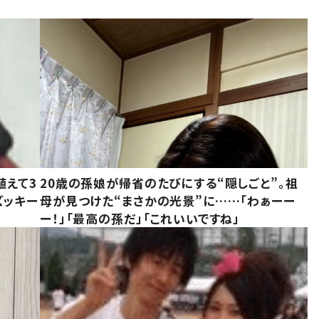
植えて3
20歳の孫娘が帰省のたびにする“隠しごと”。祖
ズッキー
母が見つけた“まさかの光景”に……「わぁーー
ー！」「最高の孫だ」「これいいですね」