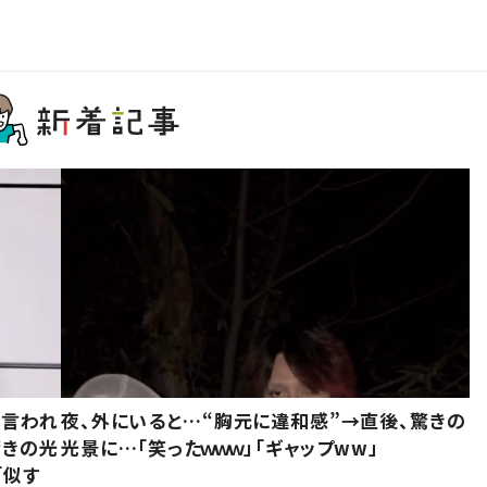
と言われ
夜、外にいると…“胸元に違和感”→直後、驚きの
驚きの光
光景に…「笑ったｗｗｗ」「ギャップww」
「似す