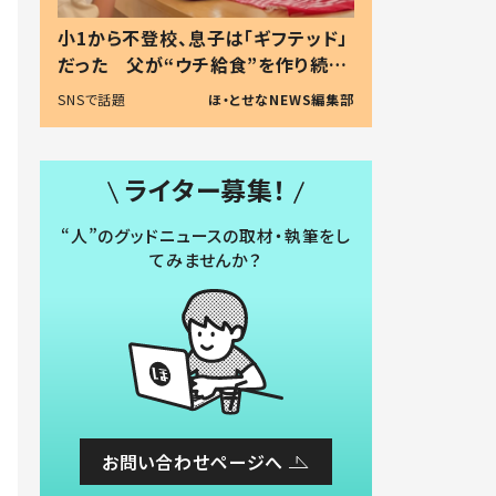
小1から不登校、息子は「ギフテッド」
だった 父が“ウチ給食”を作り続け
る理由とは #令和の親 #令和の子
SNSで話題
ほ・とせなNEWS編集部
ライター募集！
“人”のグッドニュースの取材・執筆をし
てみませんか？
お問い合わせページへ