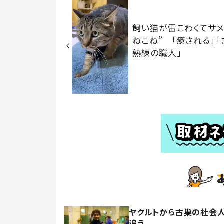
飼い猫が雷こわくてサメ
ねこね” 「癒される」「
熟練の職人」
ヤクルトから古巣の社会人
追う