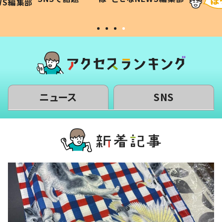
WS編集部
#令和の子
い」
ニュース
SNS