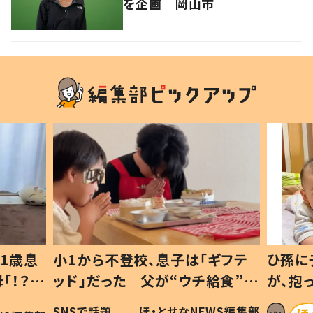
を企画 岡山市
1歳息
小1から不登校、息子は「ギフテ
ひ孫に
「！？」
ッド」だった 父が“ウチ給食”を
が、抱
に「可愛
作り続ける理由とは #令和の親
「涙が
SNSで話題
ほ・とせなNEWS編集部