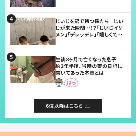
じいじを駅で待つ孫たち じい
じが来た瞬間…！？「じいじイケ
メン」「デレッデレ」「嬉しくて可
愛くてたまらない」「幸せになれ
る」
生後8ヶ月で亡くなった息子
約3年半後、当時の妻の日記に
書いてあった本音とは
6位以降はこちら