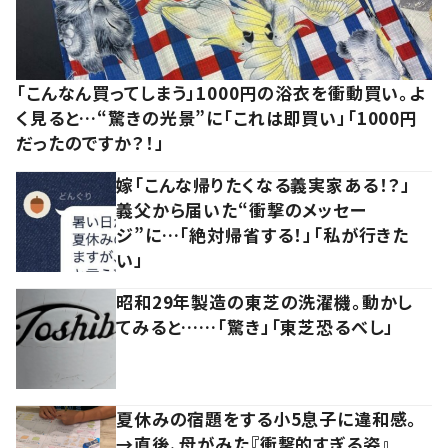
「こんなん買ってしまう」1000円の浴衣を衝動買い。よ
く見ると…“驚きの光景”に「これは即買い」「1000円
だったのですか？！」
嫁「こんな帰りたくなる義実家ある！？」
義父から届いた“衝撃のメッセー
ジ”に…「絶対帰省する！」「私が行きた
い」
昭和29年製造の東芝の洗濯機。動かし
てみると……「驚き」「東芝恐るべし」
夏休みの宿題をする小5息子に違和感。
→直後、母がみた『衝撃的すぎる姿』