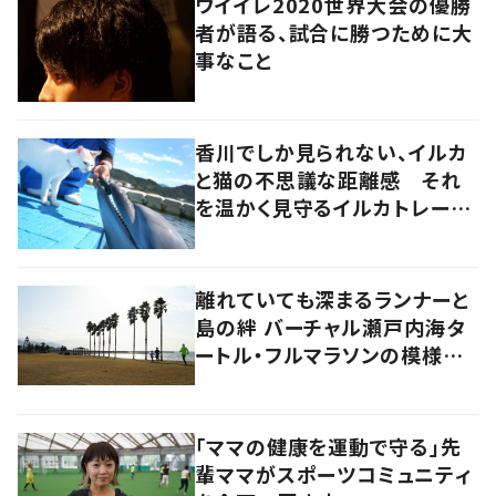
ウイイレ2020世界大会の優勝
者が語る、試合に勝つために大
事なこと
香川でしか見られない、イルカ
と猫の不思議な距離感 それ
を温かく見守るイルカトレーナ
ーの努力
離れていても深まるランナーと
島の絆 バーチャル瀬戸内海タ
ートル・フルマラソンの模様を
レポート！
「ママの健康を運動で守る」先
輩ママがスポーツコミュニティ