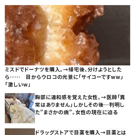
ミスドでドーナツを購入。→帰宅後、分けようとした
ら…… 目からウロコの光景に「サイコーですww」
「激しいw」
胸部に違和感を覚えた女性。→医師「異
常はありません」しかしその後…判明し
た”まさかの病”。女性の現在に迫る
ドラッグストアで目薬を購入→目薬とは