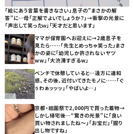
「絵にあう言葉を書きなさい」息子の”まさかの解
答”に…母「正解でよいでしょうか？」→衝撃の光景に
「声出して笑ったｗ」「天才だと思います」
ママが保育園へお迎えに→2歳息子を
見たら……「先生とめっちゃ笑った」まさ
かの姿に「幼児しか許されないヤツ
ww」「大渋滞すぎるw」
ベンチで休憩していると…遠方に違和
感。その後、近付いてきたモノに……「ぐ
ぅわぁッッッ」「やばいよ…」
京都・祇園祭で2,000円で買った着物→
しかし帰宅後…“驚きの光景”に「良い
買い物されましたね～」「お宝だ」「掘り
出し物ですね」