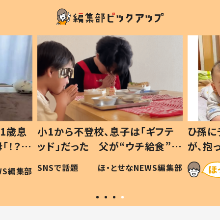
1歳息
小1から不登校、息子は「ギフテ
ひ孫に
「！？」
ッド」だった 父が“ウチ給食”を
が、抱
に「可愛
作り続ける理由とは #令和の親
「涙が
SNSで話題
ほ・とせなNEWS編集部
WS編集部
#令和の子
い」