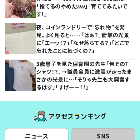
「捨てるのやめたｗｗ」「育ててみたいで
す！」
夜、コインランドリーで“忘れ物”を発
見。よく見ると……「はぁ？」衝撃の光景
に「エーッ！？」「なぜ落ちてる？」「どこで
忘れたことに気づくの？」
3歳息子を見た保育園の先生「何そのT
シャツ！？」→職員全員に激震が走ったま
さかの光景に…「そりゃ先生も大興奮す
るはず」「すげーー！！」
ニュース
SNS