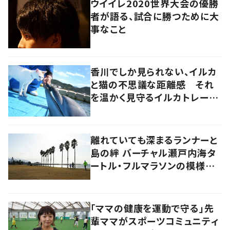
ウイイレ2020世界大会の優勝
者が語る、試合に勝つために大
事なこと
香川でしか見られない、イルカ
と猫の不思議な距離感 それ
を温かく見守るイルカトレーナ
ーの努力
離れていても深まるランナーと
島の絆 バーチャル瀬戸内海タ
ートル・フルマラソンの模様を
レポート！
「ママの健康を運動で守る」先
輩ママがスポーツコミュニティ