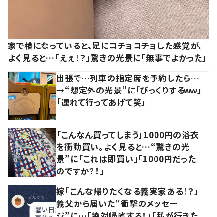
家で横になっていると、足にコチョコチョした感覚が。
よく見ると…「えぇ！？」驚きの光景に「無事でよかった」
出張で…列車の指定席を予約したら…
→“想定外の光景”に「びっくりするｗｗ」
「連れて行ってあげて笑」
「こんなん買ってしまう」1000円の浴衣
を衝動買い。よく見ると…“驚きの光
景”に「これは即買い」「1000円だった
のですか？！」
嫁「こんな帰りたくなる義実家ある！？」
義父から届いた“衝撃のメッセー
ジ”に…「絶対帰省する！」「私が行きた