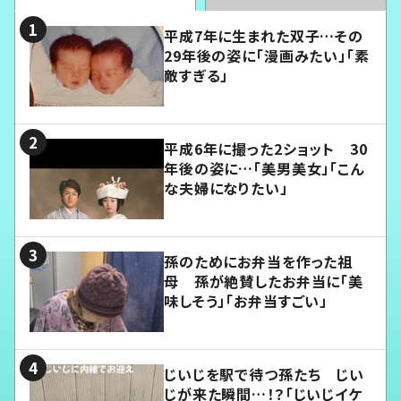
平成7年に生まれた双子…その
29年後の姿に「漫画みたい」「素
敵すぎる」
平成6年に撮った2ショット 30
年後の姿に…「美男美女」「こん
な夫婦になりたい」
孫のためにお弁当を作った祖
母 孫が絶賛したお弁当に「美
味しそう」「お弁当すごい」
じいじを駅で待つ孫たち じい
じが来た瞬間…！？「じいじイケ