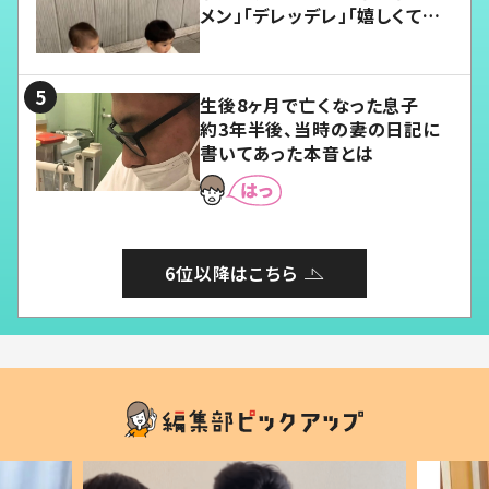
メン」「デレッデレ」「嬉しくて可
愛くてたまらない」「幸せになれ
る」
生後8ヶ月で亡くなった息子
約3年半後、当時の妻の日記に
書いてあった本音とは
6位以降はこちら