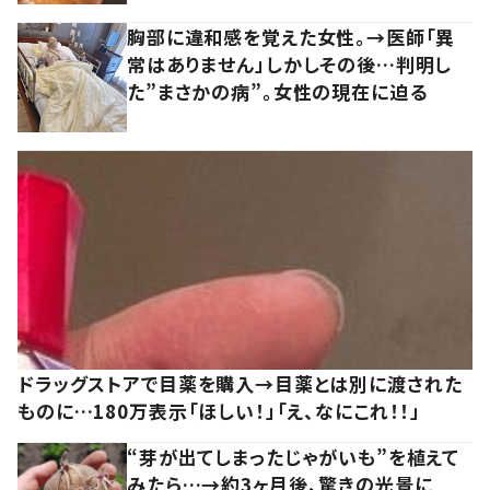
胸部に違和感を覚えた女性。→医師「異
常はありません」しかしその後…判明し
た”まさかの病”。女性の現在に迫る
ドラッグストアで目薬を購入→目薬とは別に渡された
ものに…180万表示「ほしい！」「え、なにこれ！！」
“芽が出てしまったじゃがいも”を植えて
みたら…→約3ヶ月後、驚きの光景に