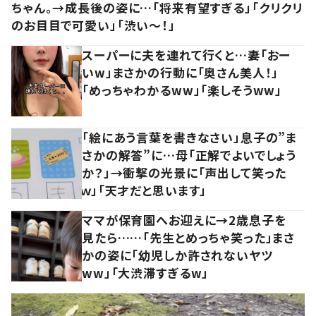
ちゃん。→成長後の姿に…「将来有望すぎる」「クリクリ
のお目目で可愛い」「渋い～！」
スーパーに夫を連れて行くと…妻「おー
いw」まさかの行動に「奥さん美人！」
「めっちゃわかるww」「楽しそうww」
「絵にあう言葉を書きなさい」息子の”ま
さかの解答”に…母「正解でよいでしょう
か？」→衝撃の光景に「声出して笑った
ｗ」「天才だと思います」
ママが保育園へお迎えに→2歳息子を
見たら……「先生とめっちゃ笑った」まさ
かの姿に「幼児しか許されないヤツ
ww」「大渋滞すぎるw」