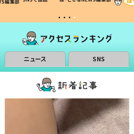
WS編集部
#令和の子
い」
ニュース
SNS