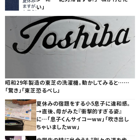
い」
昭和29年製造の東芝の洗濯機。動かしてみると……
「驚き」「東芝恐るべし」
夏休みの宿題をする小5息子に違和感。
→直後、母がみた『衝撃的すぎる姿』
に…「息子くんサイコーww」「吹き出し
ちゃいましたww」
中学生の時に出会うも“別々の道を歩