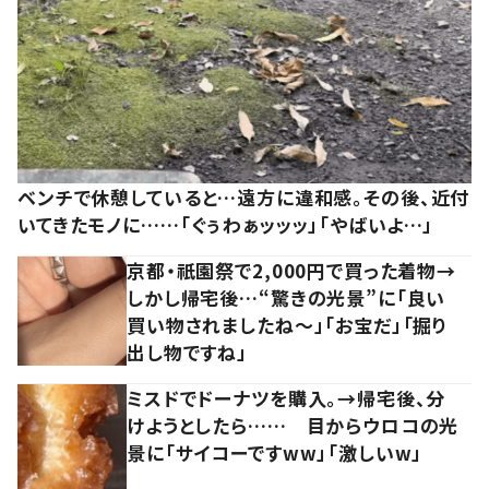
ベンチで休憩していると…遠方に違和感。その後、近付
いてきたモノに……「ぐぅわぁッッッ」「やばいよ…」
京都・祇園祭で2,000円で買った着物→
しかし帰宅後…“驚きの光景”に「良い
買い物されましたね～」「お宝だ」「掘り
出し物ですね」
ミスドでドーナツを購入。→帰宅後、分
けようとしたら…… 目からウロコの光
景に「サイコーですww」「激しいw」