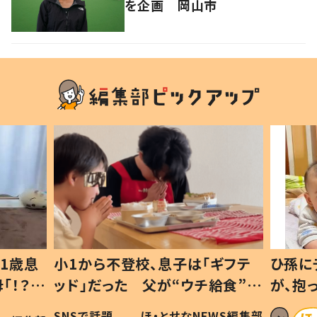
を企画 岡山市
1歳息
小1から不登校、息子は「ギフテ
ひ孫に
「！？」
ッド」だった 父が“ウチ給食”を
が、抱
に「可愛
作り続ける理由とは #令和の親
「涙が
SNSで話題
ほ・とせなNEWS編集部