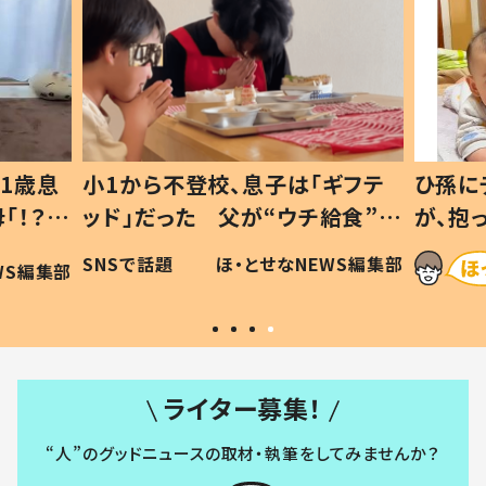
1歳息
小1から不登校、息子は「ギフテ
ひ孫に
「！？」
ッド」だった 父が“ウチ給食”を
が、抱
に「可愛
作り続ける理由とは #令和の親
「涙が
SNSで話題
ほ・とせなNEWS編集部
WS編集部
#令和の子
い」
ライター募集！
“人”のグッドニュースの取材・執筆をしてみませんか？