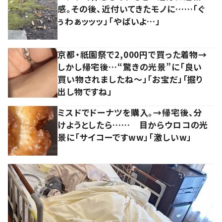
感。その後、近付いてきたモノに……「ぐ
ぅわぁッッッ」「やばいよ…」
京都・祇園祭で2,000円で買った着物→
しかし帰宅後…“驚きの光景”に「良い
買い物されましたね～」「お宝だ」「掘り
出し物ですね」
ミスドでドーナツを購入。→帰宅後、分
けようとしたら…… 目からウロコの光
景に「サイコーですww」「激しいw」