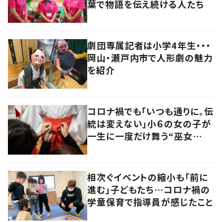
葉で物語を伝え続ける人たち
劇団専属記者は小学4年生・・・
岡山・瀬戸内市で人形劇の魅力
を紹介
コロナ禍でも「いつも通りに。伝
統は変えない」小６の女の子が
一生に一度だけ舞う“巫女
舞”に密着
相次ぐイベントの縮小も「前に
進む」子どもたち…コロナ禍の
学童保育で指導員が感じたこと