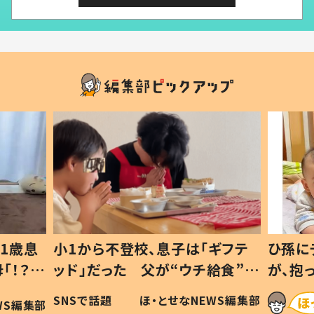
1歳息
小1から不登校、息子は「ギフテ
ひ孫に
「！？」
ッド」だった 父が“ウチ給食”を
が、抱
に「可愛
作り続ける理由とは #令和の親
「涙が
SNSで話題
ほ・とせなNEWS編集部
WS編集部
#令和の子
い」