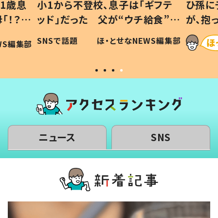
1歳息
小1から不登校、息子は「ギフテ
ひ孫に
「！？」
ッド」だった 父が“ウチ給食”を
が、抱
に「可愛
作り続ける理由とは #令和の親
「涙が
SNSで話題
ほ・とせなNEWS編集部
WS編集部
#令和の子
い」
ニュース
SNS