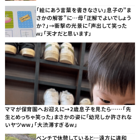
「絵にあう言葉を書きなさい」息子の”ま
さかの解答”に…母「正解でよいでしょう
か？」→衝撃の光景に「声出して笑った
ｗ」「天才だと思います」
ママが保育園へお迎えに→2歳息子を見たら……「先
生とめっちゃ笑った」まさかの姿に「幼児しか許されな
いヤツww」「大渋滞すぎるw」
ベンチで休憩していると…遠方に違和