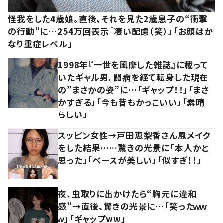
怪我をした4歳娘。直後、それを見た2歳息子の“衝撃
の行動”に…254万回表示「凄い配慮（笑）」「お顔はか
なり重症レベル」
1998年『一世を風靡した雑誌』に載って
いたギャル男。闘病を経て転身した現在
の”まさかの姿”に…「ギャップ！！」「まさ
かすぎる」「今も昔もかっこいい」「素晴
らしい」
スッピン女性→戸田恵梨香さん風メイク
をした結果……驚きの光景に「本人かと
思った」「ベースが美しい」「似すぎ！！」
夜、虫取りに出かけたら“胸元に違和
感”→直後、驚きの光景に…「笑ったｗｗ
ｗ」「ギャップww」