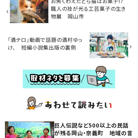
お魚くわえたどら猫はお菓子!?
職人の技が光る工芸菓子の生き
物展 岡山市
「酒テロ」動画で話題の酒村ゆっ
け、 短編小説集出版の裏側
巨人伝説など500以上の民話
が残る岡山・奈義町 地域の言