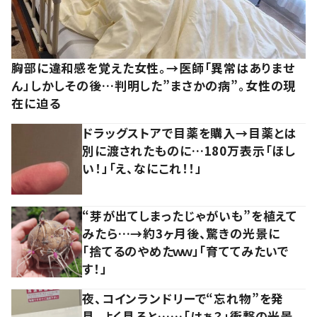
胸部に違和感を覚えた女性。→医師「異常はありませ
ん」しかしその後…判明した”まさかの病”。女性の現
在に迫る
ドラッグストアで目薬を購入→目薬とは
別に渡されたものに…180万表示「ほし
い！」「え、なにこれ！！」
“芽が出てしまったじゃがいも”を植えて
みたら…→約3ヶ月後、驚きの光景に
「捨てるのやめたｗｗ」「育ててみたいで
す！」
夜、コインランドリーで“忘れ物”を発
見。よく見ると……「はぁ？」衝撃の光景