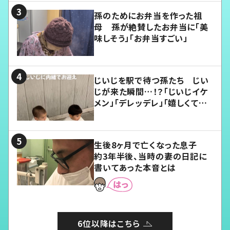
孫のためにお弁当を作った祖
母 孫が絶賛したお弁当に「美
味しそう」「お弁当すごい」
じいじを駅で待つ孫たち じい
じが来た瞬間…！？「じいじイケ
メン」「デレッデレ」「嬉しくて可
愛くてたまらない」「幸せになれ
る」
生後8ヶ月で亡くなった息子
約3年半後、当時の妻の日記に
書いてあった本音とは
6位以降はこちら