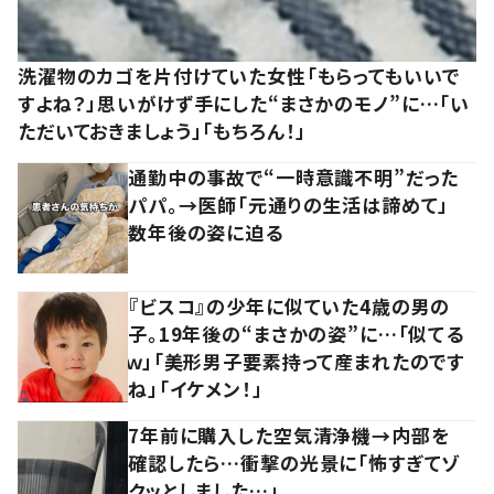
洗濯物のカゴを片付けていた女性「もらってもいいで
すよね？」思いがけず手にした“まさかのモノ”に…「い
ただいておきましょう」「もちろん！」
通勤中の事故で“一時意識不明”だった
パパ。→医師「元通りの生活は諦めて」
数年後の姿に迫る
『ビスコ』の少年に似ていた4歳の男の
子。19年後の“まさかの姿”に…「似てる
ｗ」「美形男子要素持って産まれたのです
ね」「イケメン！」
7年前に購入した空気清浄機→内部を
確認したら…衝撃の光景に「怖すぎてゾ
クッとしました…」