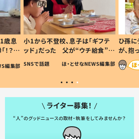
1歳息
小1から不登校、息子は「ギフテ
ひ孫に
「！？」
ッド」だった 父が“ウチ給食”を
が、抱
に「可愛
作り続ける理由とは #令和の親
「涙が
SNSで話題
ほ・とせなNEWS編集部
WS編集部
#令和の子
い」
ライター募集！
“人”のグッドニュースの取材・執筆をしてみませんか？