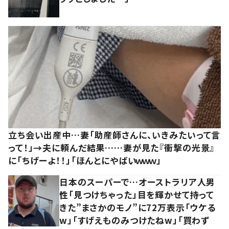
立ち会い出産中…妻「助産師さんに、いきみたいって言
って！」→夫に頼んだ結果……妻が見た『衝撃の光景』
に「ちげーよ！！」「ほんとにやばいｗｗｗ」
日本のスーパーで…オーストラリア人男
性「見つけちゃった」目を輝かせて持って
きた”まさかのモノ”に72万表示「ウケる
w」「すげえものみつけたねw」「買わず