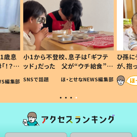
1歳息
小1から不登校、息子は「ギフテ
ひ孫に
「！？」
ッド」だった 父が“ウチ給食”を
が、抱
に「可愛
作り続ける理由とは #令和の親
「涙が
SNSで話題
ほ・とせなNEWS編集部
WS編集部
#令和の子
い」