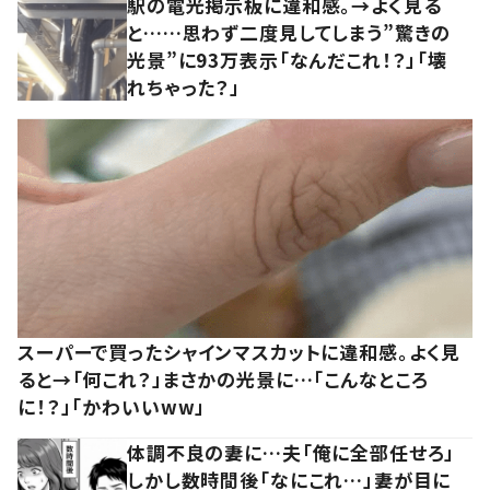
駅の電光掲示板に違和感。→よく見る
と……思わず二度見してしまう”驚きの
光景”に93万表示「なんだこれ！？」「壊
れちゃった？」
スーパーで買ったシャインマスカットに違和感。よく見
ると→「何これ？」まさかの光景に…「こんなところ
に！？」「かわいいww」
体調不良の妻に…夫「俺に全部任せろ」
しかし数時間後「なにこれ…」妻が目に