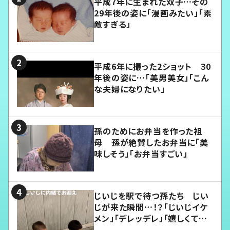
平成7年に生まれた双子…その
29年後の姿に「漫画みたい」「素
敵すぎる」
平成6年に撮った2ショット 30
年後の姿に…「美男美女」「こん
な夫婦になりたい」
孫のためにお弁当を作った祖
母 孫が絶賛したお弁当に「美
味しそう」「お弁当すごい」
じいじを駅で待つ孫たち じい
じが来た瞬間…！？「じいじイケ
メン」「デレッデレ」「嬉しくて可
愛くてたまらない」「幸せになれ