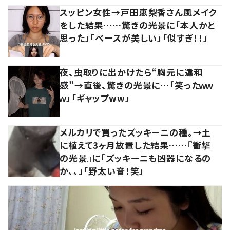
スッピン女性→戸田恵梨香さん風メイク
をした結果……驚きの光景に「本人かと
思った」「ベースが美しい」「似すぎ！！」
夜、虫取りに出かけたら“胸元に違和
感”→直後、驚きの光景に…「笑ったｗｗ
ｗ」「ギャップww」
メルカリで買ったズッキーニの種。→土
に植えて3ヶ月放置した結果……『衝撃
の光景』に「ズッキーニも凶器になるの
か、、」「野太い音！笑」