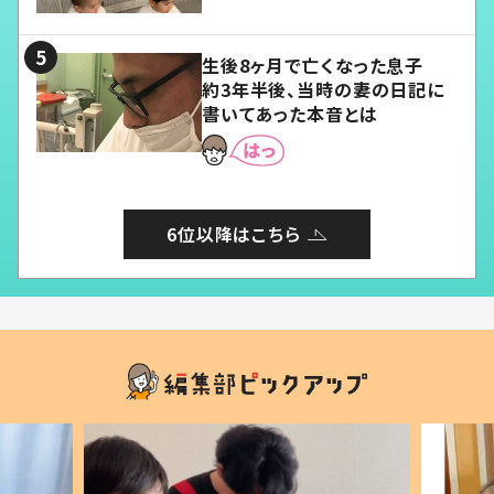
る」
生後8ヶ月で亡くなった息子
約3年半後、当時の妻の日記に
書いてあった本音とは
6位以降はこちら