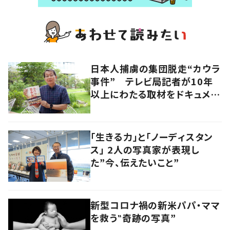
日本人捕虜の集団脱走“カウラ
事件” テレビ局記者が10年
以上にわたる取材をドキュメン
タリー映画化
「生きる力」と「ノーディスタン
ス」 2人の写真家が表現し
た”今、伝えたいこと”
新型コロナ禍の新米パパ・ママ
を救う‟奇跡の写真”