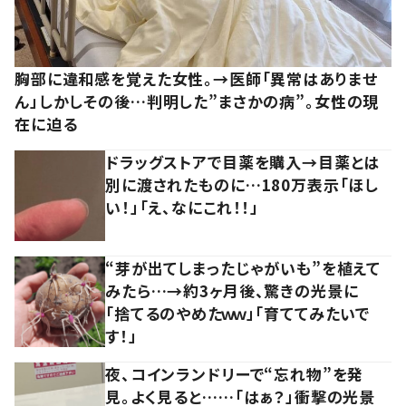
胸部に違和感を覚えた女性。→医師「異常はありませ
ん」しかしその後…判明した”まさかの病”。女性の現
在に迫る
ドラッグストアで目薬を購入→目薬とは
別に渡されたものに…180万表示「ほし
い！」「え、なにこれ！！」
“芽が出てしまったじゃがいも”を植えて
みたら…→約3ヶ月後、驚きの光景に
「捨てるのやめたｗｗ」「育ててみたいで
す！」
夜、コインランドリーで“忘れ物”を発
見。よく見ると……「はぁ？」衝撃の光景