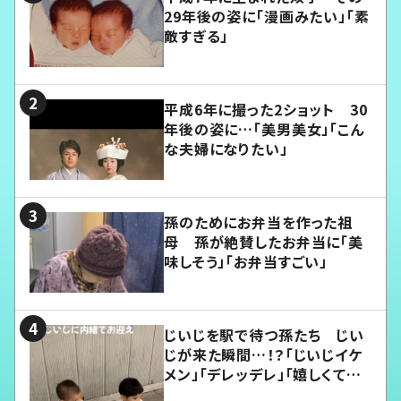
29年後の姿に「漫画みたい」「素
敵すぎる」
平成6年に撮った2ショット 30
年後の姿に…「美男美女」「こん
な夫婦になりたい」
孫のためにお弁当を作った祖
母 孫が絶賛したお弁当に「美
味しそう」「お弁当すごい」
じいじを駅で待つ孫たち じい
じが来た瞬間…！？「じいじイケ
メン」「デレッデレ」「嬉しくて可
愛くてたまらない」「幸せになれ