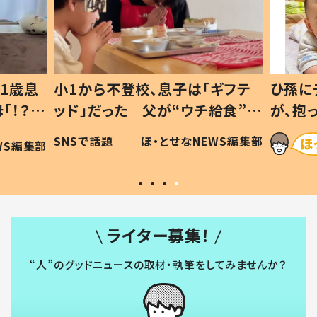
1歳息
小1から不登校、息子は「ギフテ
ひ孫に
「！？」
ッド」だった 父が“ウチ給食”を
が、抱
に「可愛
作り続ける理由とは #令和の親
「涙が
SNSで話題
ほ・とせなNEWS編集部
WS編集部
#令和の子
い」
ライター募集！
“人”のグッドニュースの取材・執筆をしてみませんか？