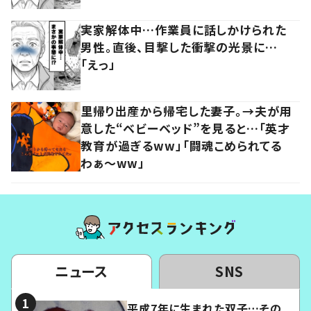
実家解体中…作業員に話しかけられた
男性。直後、目撃した衝撃の光景に…
「えっ」
里帰り出産から帰宅した妻子。→夫が用
意した“ベビーベッド”を見ると…「英才
教育が過ぎるww」「闘魂こめられてる
わぁ～ww」
ニュース
SNS
平成7年に生まれた双子…その