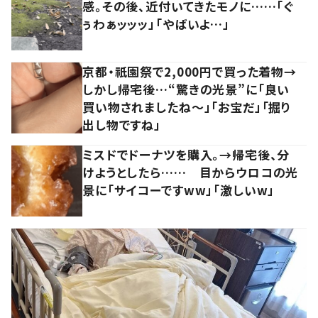
感。その後、近付いてきたモノに……「ぐ
ぅわぁッッッ」「やばいよ…」
京都・祇園祭で2,000円で買った着物→
しかし帰宅後…“驚きの光景”に「良い
買い物されましたね～」「お宝だ」「掘り
出し物ですね」
ミスドでドーナツを購入。→帰宅後、分
けようとしたら…… 目からウロコの光
景に「サイコーですww」「激しいw」