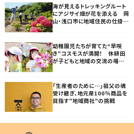
海が見えるトレッキングルート
にアジサイ畑が花を添える 岡
山・浅口市に地域住民の仕掛け
た新スポット！
幼稚園児たちが育てた“早咲
き”コスモスが満開！ 休耕田
が子どもと地域の交流の場
に 香川・琴平町
「生産者のために…」祖父の魂
受け継ぎ、地元産100％商品を
目指す”地域商社”の挑戦