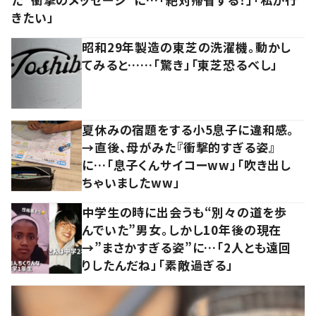
きたい」
昭和29年製造の東芝の洗濯機。動かし
てみると……「驚き」「東芝恐るべし」
夏休みの宿題をする小5息子に違和感。
→直後、母がみた『衝撃的すぎる姿』
に…「息子くんサイコーww」「吹き出し
ちゃいましたww」
中学生の時に出会うも“別々の道を歩
んでいた”男女。しかし10年後の現在
→”まさかすぎる姿”に…「2人とも遠回
りしたんだね」「素敵過ぎる」