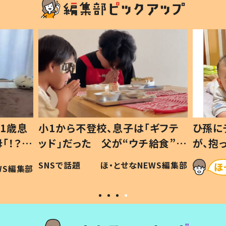
1歳息
小1から不登校、息子は「ギフテ
ひ孫に
「！？」
ッド」だった 父が“ウチ給食”を
が、抱
に「可愛
作り続ける理由とは #令和の親
「涙が
SNSで話題
ほ・とせなNEWS編集部
WS編集部
#令和の子
い」