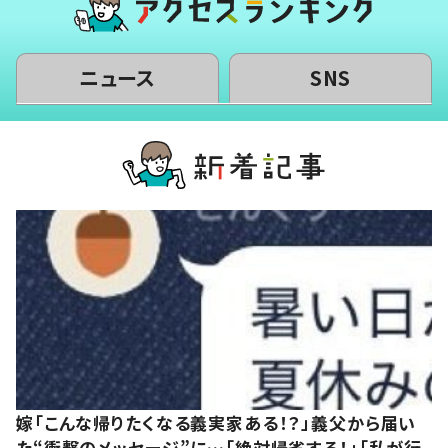
ニュース
SNS
嫁「こんな帰りたくなる義実家ある！？」義父から届い
た“衝撃のメッセージ”に…「絶対帰省する！」「私が行