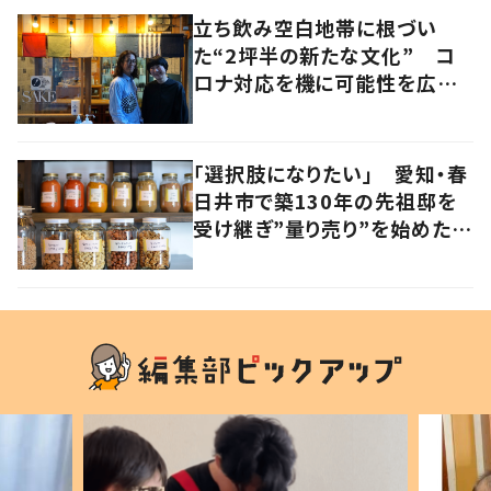
立ち飲み空白地帯に根づい
た“2坪半の新たな文化” コ
ロナ対応を機に可能性を広げ
た人気店夫妻が語る“変わらな
い本質”とは 香川・高松市
「選択肢になりたい」 愛知・春
日井市で築130年の先祖邸を
受け継ぎ”量り売り”を始めた理
由