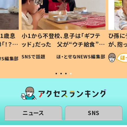
1歳息
小1から不登校、息子は「ギフテ
ひ孫に
「！？」
ッド」だった 父が“ウチ給食”を
が、抱
に「可愛
作り続ける理由とは #令和の親
「涙が
SNSで話題
ほ・とせなNEWS編集部
WS編集部
#令和の子
い」
ニュース
SNS