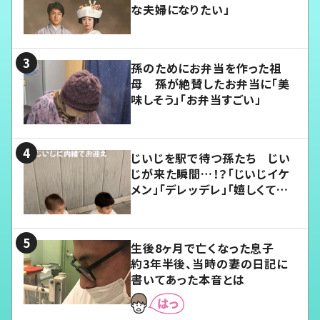
な夫婦になりたい」
孫のためにお弁当を作った祖
母 孫が絶賛したお弁当に「美
味しそう」「お弁当すごい」
じいじを駅で待つ孫たち じい
じが来た瞬間…！？「じいじイケ
メン」「デレッデレ」「嬉しくて可
愛くてたまらない」「幸せになれ
る」
生後8ヶ月で亡くなった息子
約3年半後、当時の妻の日記に
書いてあった本音とは