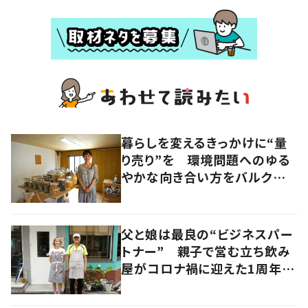
暮らしを変えるきっかけに“量
り売り”を 環境問題へのゆる
やかな向き合い方をバルクショ
ップ店主に聞く 大阪・福島区
父と娘は最良の“ビジネスパー
トナー” 親子で営む立ち飲み
屋がコロナ禍に迎えた1周年、
その歩みとは 大阪・北区