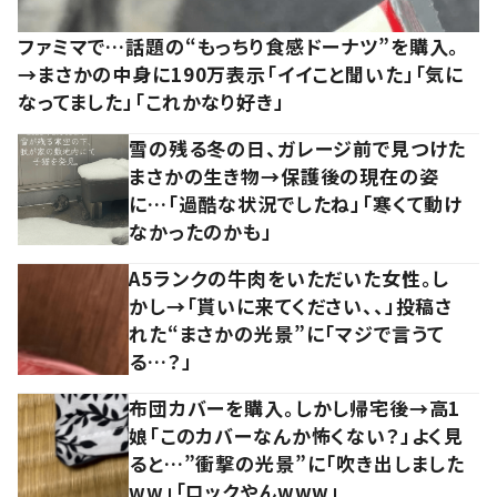
ファミマで…話題の“もっちり食感ドーナツ”を購入。
→まさかの中身に190万表示「イイこと聞いた」「気に
なってました」「これかなり好き」
雪の残る冬の日、ガレージ前で見つけた
まさかの生き物→保護後の現在の姿
に…「過酷な状況でしたね」「寒くて動け
なかったのかも」
A5ランクの牛肉をいただいた女性。し
かし→「貰いに来てください、、」投稿さ
れた“まさかの光景”に「マジで言うて
る…？」
布団カバーを購入。しかし帰宅後→高1
娘「このカバーなんか怖くない？」よく見
ると…”衝撃の光景”に「吹き出しました
ww」「ロックやんwww」