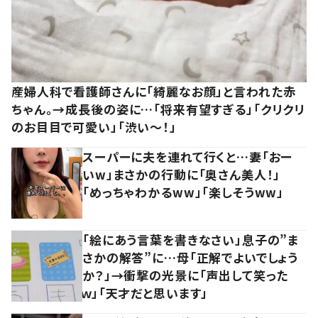
産婦人科で看護師さんに「綺麗なお顔」と言われた赤
ちゃん。→成長後の姿に…「将来有望すぎる」「クリクリ
のお目目で可愛い」「渋い～！」
スーパーに夫を連れて行くと…妻「おー
いw」まさかの行動に「奥さん美人！」
「めっちゃわかるww」「楽しそうww」
「絵にあう言葉を書きなさい」息子の”ま
さかの解答”に…母「正解でよいでしょう
か？」→衝撃の光景に「声出して笑った
ｗ」「天才だと思います」