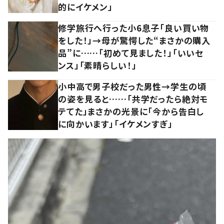
的にイケメン」
修学旅行へ行った小6息子「良い買い物
をした！」→母が驚愕した“まさかの購入
品”に……「初めて見ました！」「いいセ
ンス」「素晴らしい！」
小中高で男子校だった男性→学生の頃
の姿を見ると……「共学だったら絶対モ
テてた」まさかの光景に「今から告白し
に向かいます」「イケメンすぎ」