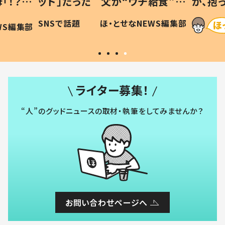
「！？」
ッド」だった 父が“ウチ給食”を
が、抱
に「可愛
作り続ける理由とは #令和の親
「涙が
SNSで話題
ほ・とせなNEWS編集部
WS編集部
#令和の子
い」
ライター募集！
“人”のグッドニュースの取材・執筆をしてみませんか？
お問い合わせページへ