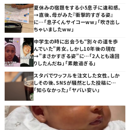
夏休みの宿題をする小5息子に違和感。
→直後、母がみた『衝撃的すぎる姿』
に…「息子くんサイコーww」「吹き出し
ちゃいましたww」
中学生の時に出会うも“別々の道を歩
んでいた”男女。しかし10年後の現在
→”まさかすぎる姿”に…「2人とも遠回
りしたんだね」「素敵過ぎる」
スタバでワッフルを注文した女性。しか
しその後、SNSが騒然とした投稿に…
「知らなかった」「ヤバい安い」