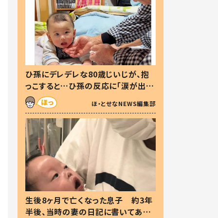
ひ孫にデレデレな80歳じいじが、抱
っこすると…ひ孫の反応に「涙が出ま
した」「可愛くて仕方ない」
ほ・とせなNEWS編集部
生後8ヶ月で亡くなった息子 約3年
半後、当時の妻の日記に書いてあっ