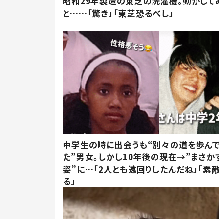
昭和29年製造の東芝の洗濯機。動かして
と……「驚き」「東芝恐るべし」
中学生の時に出会うも“別々の道を歩ん
た”男女。しかし10年後の現在→”まさか
姿”に…「2人とも遠回りしたんだね」「素
る」