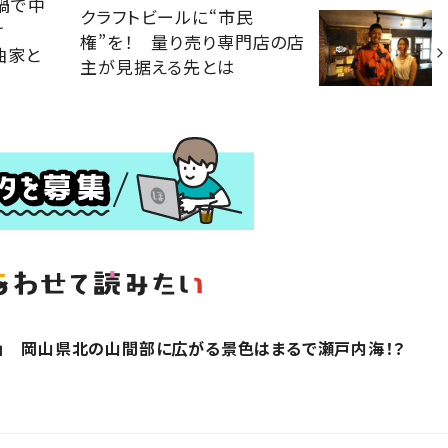
禍で中
クラフトビールに“市民
け
権”を！ 量り売り専門店の店
曲家と
主が見据える先とは
」 岡山県北の山間部に広がる景色はまるで瀬戸内海！？