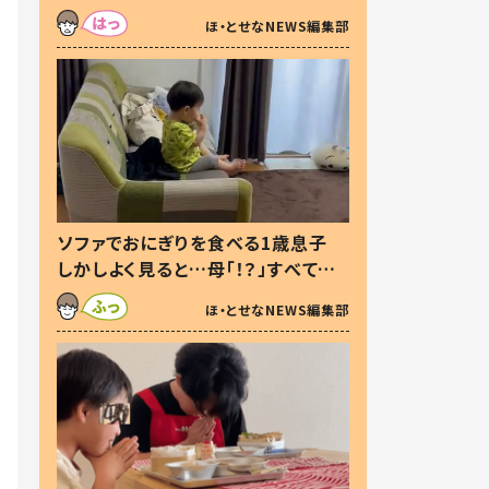
た本音とは
ほ・とせなNEWS編集部
ソファでおにぎりを食べる1歳息子
しかしよく見ると…母「！？」すべてを
察した母の投稿に「可愛いから許
ほ・とせなNEWS編集部
す！」「現行犯〜」