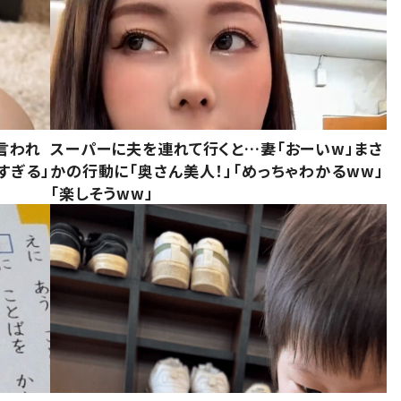
言われ
スーパーに夫を連れて行くと…妻「おーいw」まさ
すぎる」
かの行動に「奥さん美人！」「めっちゃわかるww」
「楽しそうww」