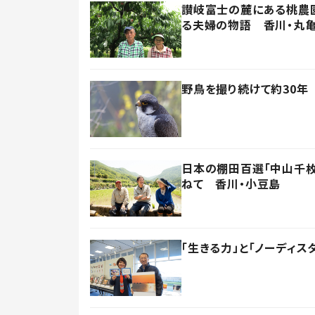
讃岐富士の麓にある桃農園
る夫婦の物語 香川・丸
野鳥を撮り続けて約30年
日本の棚田百選「中山千枚
ねて 香川・小豆島
「生きる力」と「ノーディス