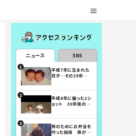
ニュース
SNS
平成7年に生まれた
双子…その29年後
の姿に「漫画みたい」
「素敵すぎる」
平成6年に撮った2シ
ョット 30年後の姿
に…「美男美女」「こ
んな夫婦になりた
い」
孫のためにお弁当を
作った祖母 孫が絶