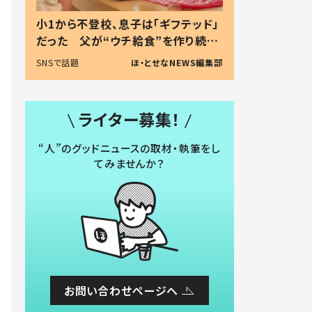
小1から不登校、息子は「ギフテッド」
だった 父が“ウチ給食”を作り続け
る理由とは #令和の親 #令和の子
SNSで話題
ほ・とせなNEWS編集部
ライター募集！
“人”のグッドニュースの取材・執筆をし
てみませんか？
お問い合わせページへ