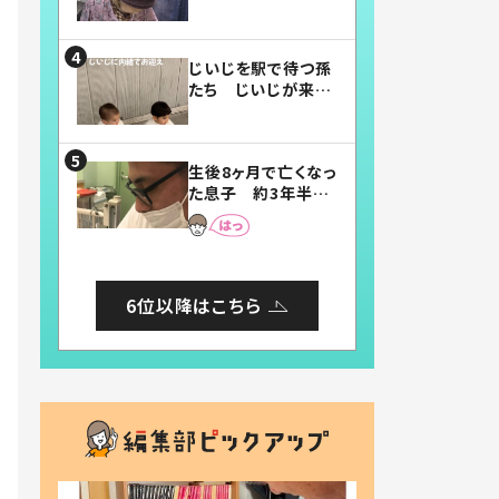
賛したお弁当に「美
味しそう」「お弁当す
ごい」
じいじを駅で待つ孫
たち じいじが来た
瞬間…！？「じいじイ
ケメン」「デレッデレ」
「嬉しくて可愛くてた
生後8ヶ月で亡くなっ
まらない」「幸せにな
た息子 約3年半
れる」
後、当時の妻の日記
に書いてあった本音
とは
6位以降はこちら