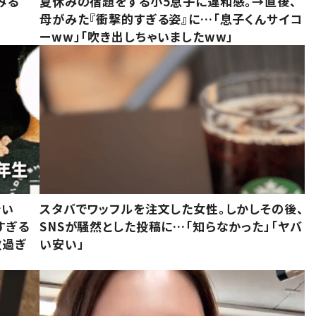
みる
夏休みの宿題をする小5息子に違和感。→直後、
母がみた『衝撃的すぎる姿』に…「息子くんサイコ
ーww」「吹き出しちゃいましたww」
でい
スタバでワッフルを注文した女性。しかしその後、
すぎる
SNSが騒然とした投稿に…「知らなかった」「ヤバ
敵過ぎ
い安い」