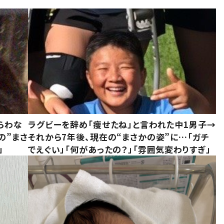
らわな
ラグビーを辞め「痩せたね」と言われた中1男子→
の”まさ
それから7年後、現在の“まさかの姿”に…「ガチ
」
でえぐい」「何があったの？」「雰囲気変わりすぎ」