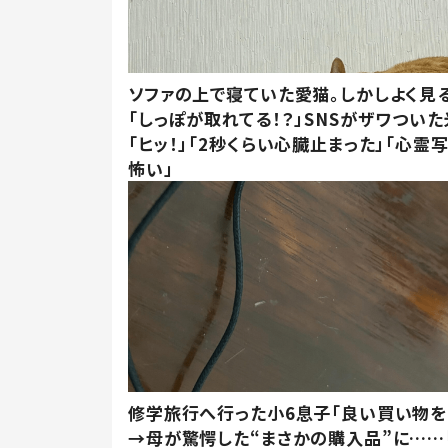
ソファの上で寝ていた愛猫。しかしよく見
「しっぽが取れてる！？」SNSがザワつい
「ヒッ！」「2秒くらい心臓止まった」「心霊
怖い」
修学旅行へ行った小6息子「良い買い物を
→母が驚愕した“まさかの購入品”に……