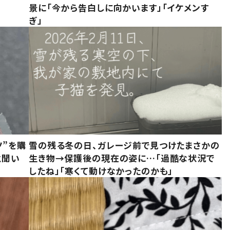
」
景に「今から告白しに向かいます」「イケメンす
ぎ」
ツ”を購
雪の残る冬の日、ガレージ前で見つけたまさかの
と聞い
生き物→保護後の現在の姿に…「過酷な状況で
したね」「寒くて動けなかったのかも」