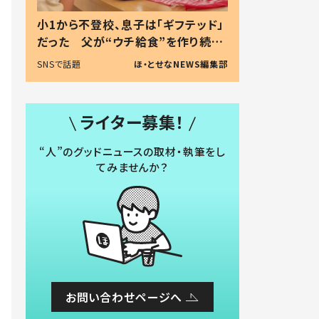
小1から不登校、息子は「ギフテッド」
だった 父が“ウチ給食”を作り続け
る理由とは #令和の親 #令和の子
SNSで話題
ほ・とせなNEWS編集部
ライター募集！
“人”のグッドニュースの取材・執筆をし
てみませんか？
お問い合わせページへ