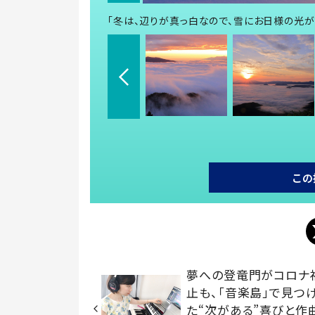
「冬は、辺りが真っ白なので、雪にお日様の光
この
夢への登竜門がコロナ
止も、「音楽島」で見つ
た“次がある”喜びと作