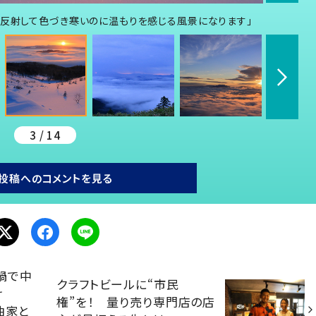
が反射して色づき寒いのに温もりを感じる風景になります」
3 / 14
投稿へのコメントを見る
禍で中
クラフトビールに“市民
け
権”を！ 量り売り専門店の店
曲家と