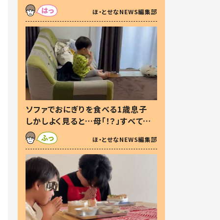
た本音とは
ほ・とせなNEWS編集部
ソファでおにぎりを食べる1歳息子
しかしよく見ると…母「！？」すべてを
察した母の投稿に「可愛いから許
ほ・とせなNEWS編集部
す！」「現行犯〜」