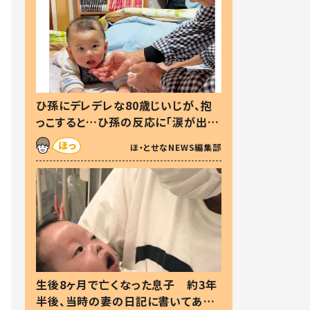
ひ孫にデレデレな80歳じいじが、抱
っこすると…ひ孫の反応に「涙が出ま
した」「可愛くて仕方ない」
ほ・とせなNEWS編集部
生後8ヶ月で亡くなった息子 約3年
半後、当時の妻の日記に書いてあっ