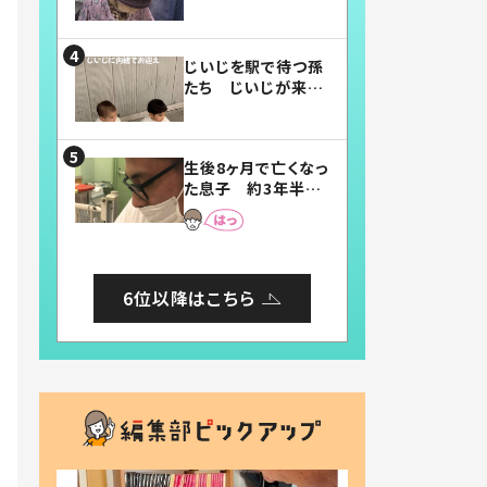
賛したお弁当に「美
味しそう」「お弁当す
ごい」
じいじを駅で待つ孫
たち じいじが来た
瞬間…！？「じいじイ
ケメン」「デレッデレ」
「嬉しくて可愛くてた
生後8ヶ月で亡くなっ
まらない」「幸せにな
た息子 約3年半
れる」
後、当時の妻の日記
に書いてあった本音
とは
6位以降はこちら