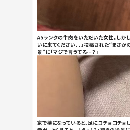
A5ランクの牛肉をいただいた女性。しか
いに来てください、、」投稿された“まさか
景”に「マジで言うてる…？」
家で横になっていると、足にコチョコチョ
覚が。よく見ると…「えぇ！？」驚きの光景