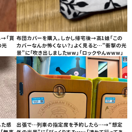
し→「貰
布団カバーを購入。しかし帰宅後→高1娘「この
の光
カバーなんか怖くない？」よく見ると…”衝撃の光
景”に「吹き出しましたww」「ロックやんwww」
した感
出張で…列車の指定席を予約したら…→“想定
に「無事
外の光景”に「びっくりするｗｗ」「連れて行ってあ