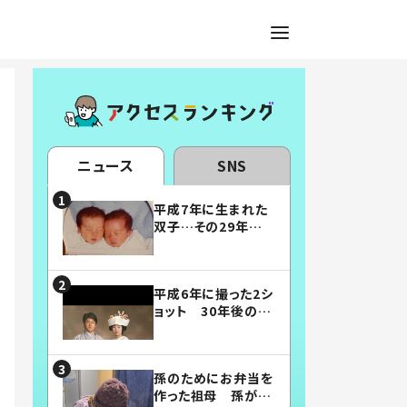
ニュース
SNS
平成7年に生まれた
双子…その29年後
の姿に「漫画みたい」
「素敵すぎる」
平成6年に撮った2シ
ョット 30年後の姿
に…「美男美女」「こ
んな夫婦になりた
い」
孫のためにお弁当を
作った祖母 孫が絶