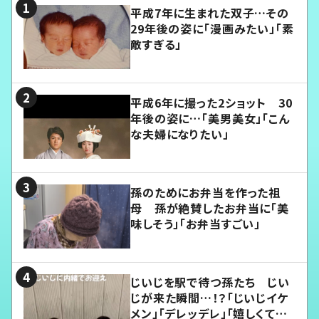
平成7年に生まれた双子…その
29年後の姿に「漫画みたい」「素
敵すぎる」
平成6年に撮った2ショット 30
年後の姿に…「美男美女」「こん
な夫婦になりたい」
孫のためにお弁当を作った祖
母 孫が絶賛したお弁当に「美
味しそう」「お弁当すごい」
じいじを駅で待つ孫たち じい
じが来た瞬間…！？「じいじイケ
メン」「デレッデレ」「嬉しくて可