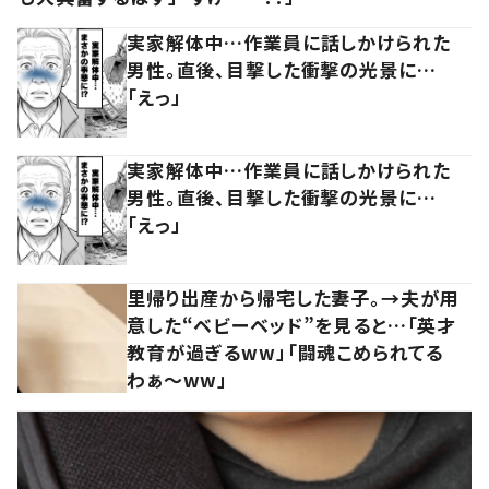
実家解体中…作業員に話しかけられた
男性。直後、目撃した衝撃の光景に…
「えっ」
実家解体中…作業員に話しかけられた
男性。直後、目撃した衝撃の光景に…
「えっ」
里帰り出産から帰宅した妻子。→夫が用
意した“ベビーベッド”を見ると…「英才
教育が過ぎるww」「闘魂こめられてる
わぁ～ww」