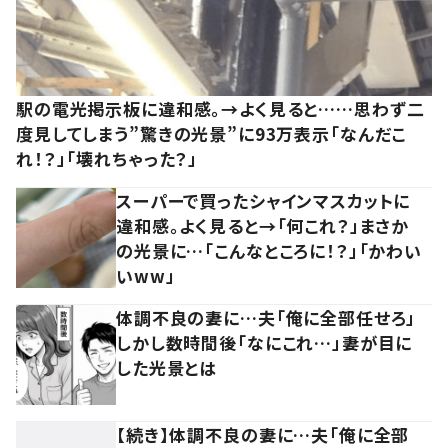
駅の電光掲示板に違和感。→よく見ると……思わず二
度見してしまう”驚きの光景”に93万表示「なんだこ
れ！？」「壊れちゃった？」
スーパーで買ったシャインマスカットに
違和感。よく見ると→「何これ？」まさか
の光景に…「こんなところに！？」「かわい
いww」
体調不良の妻に…夫「俺に全部任せろ」
しかし数時間後「なにこれ…」妻が目に
した光景とは
【続き】体調不良の妻に…夫「俺に全部