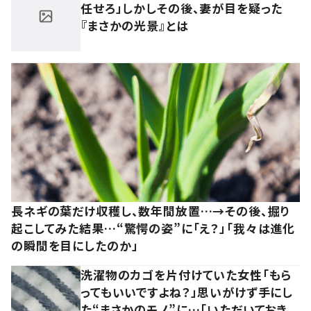
任せろ」しかしその後、妻が目を疑った
『まさかの光景』とは
長ネギの葉だけ収穫し、数年間放置…→その後、掘り
起こしてみた結果…“驚愕の姿”に「え？」「我々は進化
の瞬間を目にしたのか」
洗濯物のカゴを片付けていた女性「もら
ってもいいですよね？」思いがけず手にし
た“まさかのモノ”に…「いただいておき