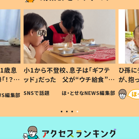
1歳息
小1から不登校、息子は「ギフテ
ひ孫に
「！？」
ッド」だった 父が“ウチ給食”を
が、抱
に「可愛
作り続ける理由とは #令和の親
「涙が
SNSで話題
ほ・とせなNEWS編集部
WS編集部
#令和の子
い」