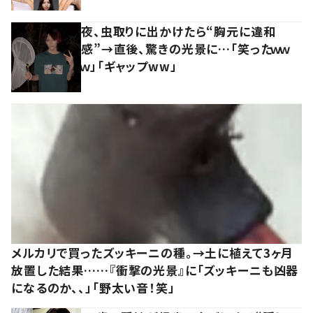
夜、虫取りに出かけたら“胸元に違和
感”→直後、驚きの光景に…「笑ったｗｗ
ｗ」「ギャップww」
メルカリで買ったズッキーニの種。→土に植えて3ヶ月
放置した結果……『衝撃の光景』に「ズッキーニも凶器
になるのか、、」「野太い音！笑」