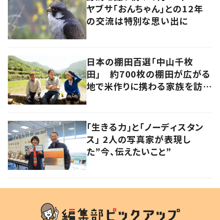
ヤブサ「おんちゃん」との12年
の交流は特別な思い出に
日本の棚田百選「中山千枚
田」 約700枚の棚田が広がる
地で米作りに携わる家族を訪ね
て 香川・小豆島
「生きる力」と「ノーディスタン
ス」 2人の写真家が表現し
た”今、伝えたいこと”