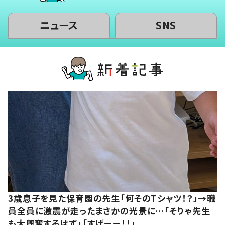
ニュース
SNS
3歳息子を見た保育園の先生「何そのTシャツ！？」→職
員全員に激震が走ったまさかの光景に…「そりゃ先生
も大興奮するはず」「すげーー！！」