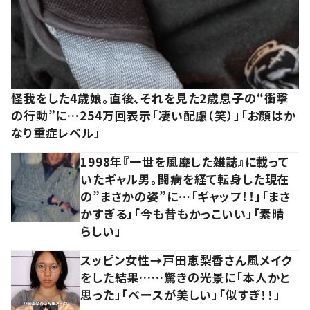
怪我をした4歳娘。直後、それを見た2歳息子の“衝撃
の行動”に…254万回表示「凄い配慮（笑）」「お顔はか
なり重症レベル」
1998年『一世を風靡した雑誌』に載って
いたギャル男。闘病を経て転身した現在
の”まさかの姿”に…「ギャップ！！」「まさ
かすぎる」「今も昔もかっこいい」「素晴
らしい」
スッピン女性→戸田恵梨香さん風メイク
をした結果……驚きの光景に「本人かと
思った」「ベースが美しい」「似すぎ！！」