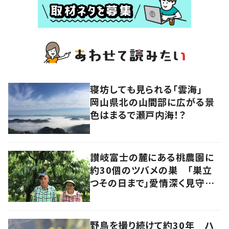
寝坊しても見られる「雲海」
岡山県北の山間部に広がる景
色はまるで瀬戸内海！？
讃岐富士の麓にある桃農園に
約30個のツバメの巣 「巣立
つその日まで」愛情深く見守る
夫婦の物語 香川・丸亀市
野鳥を撮り続けて約30年 ハ