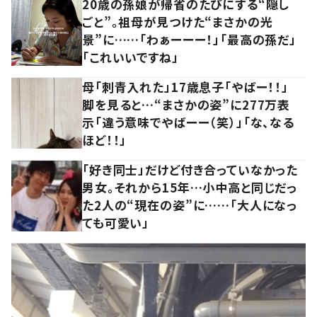
20歳の孫娘が帰省のたびにする“隠し
ごと”。祖母が見つけた“まさかの光
景”に……「わぁーーー！」「最高の孫だ」
「これいいですね」
母「刺青入れた」17歳息子「やばー！！」
脚を見ると…“まさかの姿”に277万表
示「違う意味でやばーー（笑）」「な、なる
ほど！！」
「好き同士」だけど付き合っていなかった
男女。それから15年…小中高と同じだっ
た2人の“現在の姿”に……「大人になっ
ても可愛い」