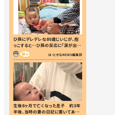
ひ孫にデレデレな80歳じいじが、抱
っこすると…ひ孫の反応に「涙が出ま
した」「可愛くて仕方ない」
ほ・とせなNEWS編集部
生後8ヶ月で亡くなった息子 約3年
半後、当時の妻の日記に書いてあっ