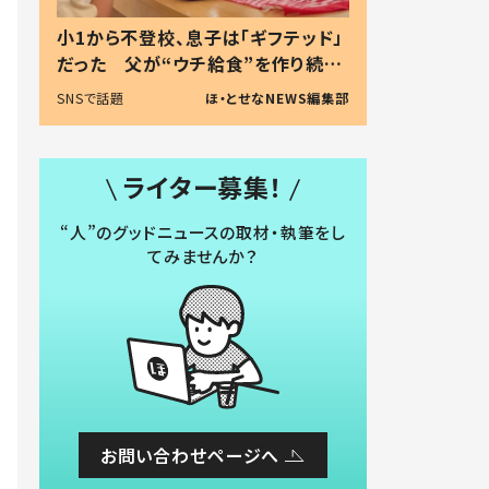
小1から不登校、息子は「ギフテッド」
だった 父が“ウチ給食”を作り続け
る理由とは #令和の親 #令和の子
SNSで話題
ほ・とせなNEWS編集部
ライター募集！
“人”のグッドニュースの取材・執筆をし
てみませんか？
お問い合わせページへ