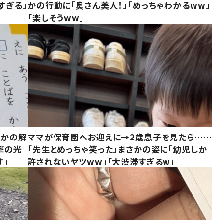
すぎる」
かの行動に「奥さん美人！」「めっちゃわかるww」
「楽しそうww」
さかの解
ママが保育園へお迎えに→2歳息子を見たら……
撃の光
「先生とめっちゃ笑った」まさかの姿に「幼児しか
す」
許されないヤツww」「大渋滞すぎるw」