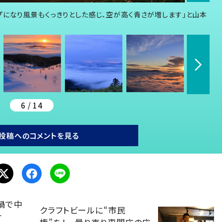
プになり風景もくっきりとした感じ、空が高く青さが増します」と山本
6 / 14
投稿へのコメントを見る
禍で中
クラフトビールに“市民
け