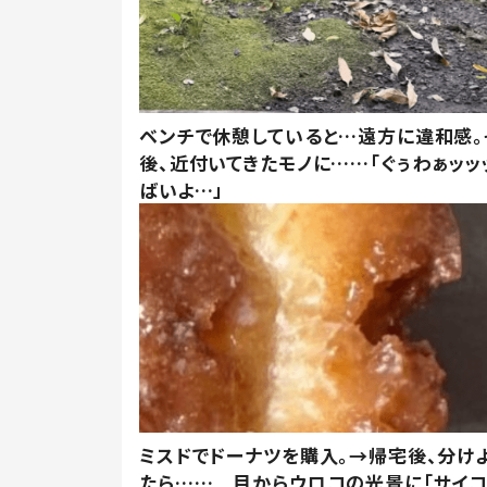
ベンチで休憩していると…遠方に違和感。
後、近付いてきたモノに……「ぐぅわぁッッ
ばいよ…」
ミスドでドーナツを購入。→帰宅後、分け
たら…… 目からウロコの光景に「サイコ