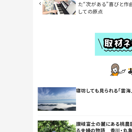
た“次がある”喜びと作
しての原点
寝坊しても見られる「雲海
讃岐富士の麓にある桃農園
る夫婦の物語 香川・丸