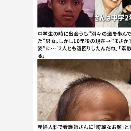
中学生の時に出会うも“別々の道を歩ん
た”男女。しかし10年後の現在→”まさか
姿”に…「2人とも遠回りしたんだね」「素
る」
産婦人科で看護師さんに「綺麗なお顔」と