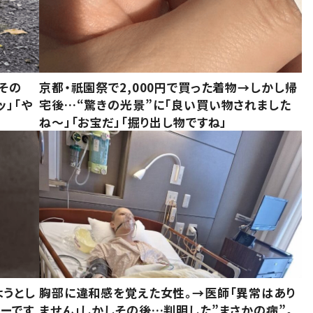
その
京都・祇園祭で2,000円で買った着物→しかし帰
ッ」「や
宅後…“驚きの光景”に「良い買い物されました
ね～」「お宝だ」「掘り出し物ですね」
ようとし
胸部に違和感を覚えた女性。→医師「異常はあり
ーです
ません」しかしその後…判明した”まさかの病”。