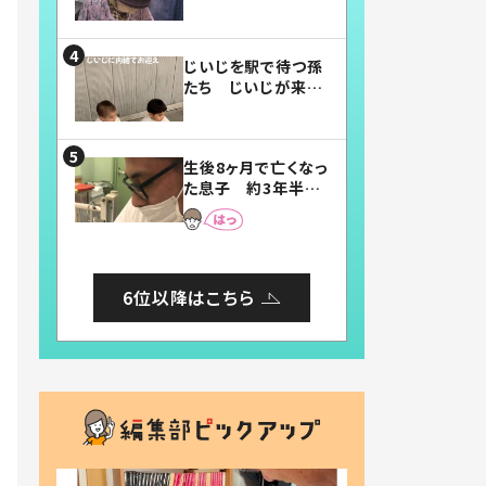
賛したお弁当に「美
味しそう」「お弁当す
ごい」
じいじを駅で待つ孫
たち じいじが来た
瞬間…！？「じいじイ
ケメン」「デレッデレ」
「嬉しくて可愛くてた
生後8ヶ月で亡くなっ
まらない」「幸せにな
た息子 約3年半
れる」
後、当時の妻の日記
に書いてあった本音
とは
6位以降はこちら