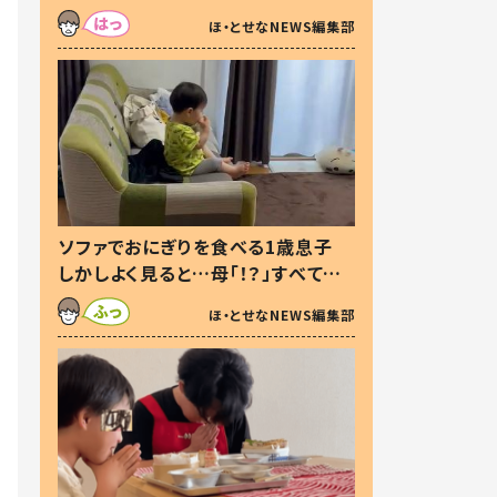
た本音とは
ほ・とせなNEWS編集部
ソファでおにぎりを食べる1歳息子
しかしよく見ると…母「！？」すべてを
察した母の投稿に「可愛いから許
ほ・とせなNEWS編集部
す！」「現行犯〜」