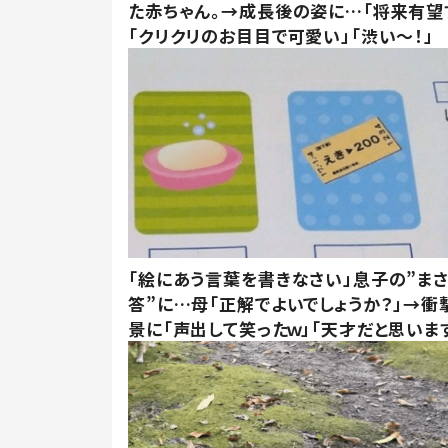
た赤ちゃん。→成長後の姿に…「将来有望
「クリクリのお目目で可愛い」「渋い～！」
「絵にあう言葉を書きなさい」息子の”ま
答”に…母「正解でよいでしょうか？」→衝
景に「声出して笑ったｗ」「天才だと思いま