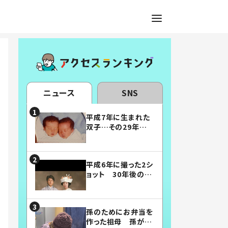
ニュース
SNS
平成7年に生まれた
双子…その29年後
の姿に「漫画みたい」
「素敵すぎる」
平成6年に撮った2シ
ョット 30年後の姿
に…「美男美女」「こ
んな夫婦になりた
い」
孫のためにお弁当を
作った祖母 孫が絶