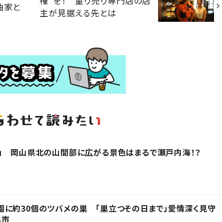
権”を！ 量り売り専門店の店
曲家と
主が見据える先とは
」 岡山県北の山間部に広がる景色はまるで瀬戸内海！？
に約30個のツバメの巣 「巣立つその日まで」愛情深く見守
亀市