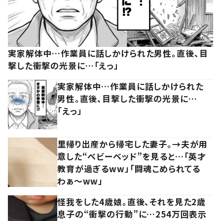
実家解体中…作業員に話しかけられた男性。直後、目
撃した衝撃の光景に…「えっ」
実家解体中…作業員に話しかけられた
男性。直後、目撃した衝撃の光景に…
「えっ」
里帰り出産から帰宅した妻子。→夫が用
意した“ベビーベッド”を見ると…「英才
教育が過ぎるww」「闘魂こめられてる
わぁ～ww」
怪我をした4歳娘。直後、それを見た2歳
息子の“衝撃の行動”に…254万回表示