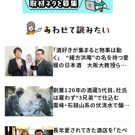
「酒好きが集まると物事は動
く」 “緒方洪庵”の名を持つ愛
媛の日本酒 大阪大教授らの
手で新生
創業120年の酒蔵5代目、杜氏
は雇わず“3兄弟”で仕込む
霊峰・石鎚山系の伏流水で醸
す“効率度外視”の日本酒
長年愛されてきた酒店を「たべ