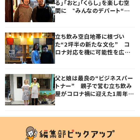
る」「おと」「くらし」を楽しむ空
間に ‟みんなのデパート“の
魅力に迫る！
立ち飲み空白地帯に根づい
た“2坪半の新たな文化” コ
ロナ対応を機に可能性を広げ
た人気店夫妻が語る“変わらな
い本質”とは 香川・高松市
父と娘は最良の“ビジネスパー
トナー” 親子で営む立ち飲み
屋がコロナ禍に迎えた1周年、
その歩みとは 大阪・北区