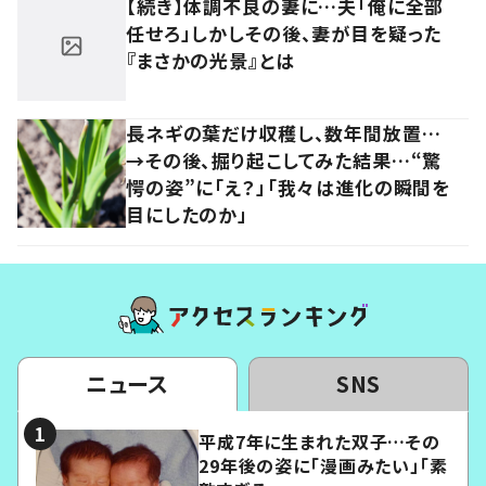
【続き】体調不良の妻に…夫「俺に全部
任せろ」しかしその後、妻が目を疑った
『まさかの光景』とは
長ネギの葉だけ収穫し、数年間放置…
→その後、掘り起こしてみた結果…“驚
愕の姿”に「え？」「我々は進化の瞬間を
目にしたのか」
ニュース
SNS
平成7年に生まれた双子…その
29年後の姿に「漫画みたい」「素