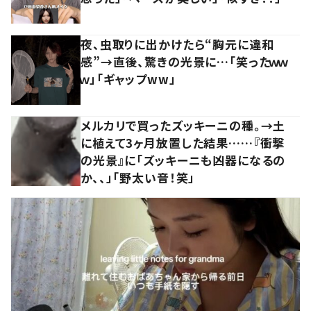
夜、虫取りに出かけたら“胸元に違和
感”→直後、驚きの光景に…「笑ったｗｗ
ｗ」「ギャップww」
メルカリで買ったズッキーニの種。→土
に植えて3ヶ月放置した結果……『衝撃
の光景』に「ズッキーニも凶器になるの
か、、」「野太い音！笑」