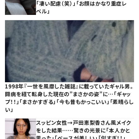
「凄い配慮（笑）」「お顔はかなり重症レ
ベル」
1998年『一世を風靡した雑誌』に載っていたギャル男。
闘病を経て転身した現在の”まさかの姿”に…「ギャッ
プ！！」「まさかすぎる」「今も昔もかっこいい」「素晴らし
い」
スッピン女性→戸田恵梨香さん風メイク
をした結果……驚きの光景に「本人かと
思った」「ベースが美しい」「似すぎ！！」