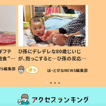
ギフテ
ひ孫にデレデレな80歳じいじ
給食”を
が、抱っこすると…ひ孫の反応に
和の親
「涙が出ました」「可愛くて仕方な
WS編集部
ほ・とせなNEWS編集部
い」