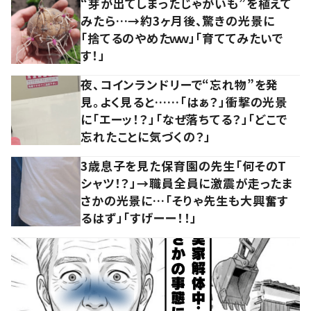
“芽が出てしまったじゃがいも”を植えて
みたら…→約3ヶ月後、驚きの光景に
「捨てるのやめたｗｗ」「育ててみたいで
す！」
夜、コインランドリーで“忘れ物”を発
見。よく見ると……「はぁ？」衝撃の光景
に「エーッ！？」「なぜ落ちてる？」「どこで
忘れたことに気づくの？」
3歳息子を見た保育園の先生「何そのT
シャツ！？」→職員全員に激震が走ったま
さかの光景に…「そりゃ先生も大興奮す
るはず」「すげーー！！」