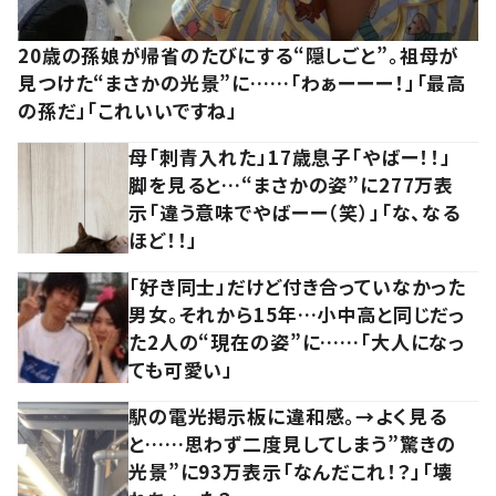
20歳の孫娘が帰省のたびにする“隠しごと”。祖母が
見つけた“まさかの光景”に……「わぁーーー！」「最高
の孫だ」「これいいですね」
母「刺青入れた」17歳息子「やばー！！」
脚を見ると…“まさかの姿”に277万表
示「違う意味でやばーー（笑）」「な、なる
ほど！！」
「好き同士」だけど付き合っていなかった
男女。それから15年…小中高と同じだっ
た2人の“現在の姿”に……「大人になっ
ても可愛い」
駅の電光掲示板に違和感。→よく見る
と……思わず二度見してしまう”驚きの
光景”に93万表示「なんだこれ！？」「壊