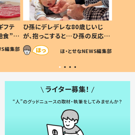
ギフテ
ひ孫にデレデレな80歳じいじ
給食”を
が、抱っこすると…ひ孫の反応に
和の親
「涙が出ました」「可愛くて仕方な
WS編集部
ほ・とせなNEWS編集部
い」
ライター募集！
“人”のグッドニュースの取材・執筆をしてみませんか？