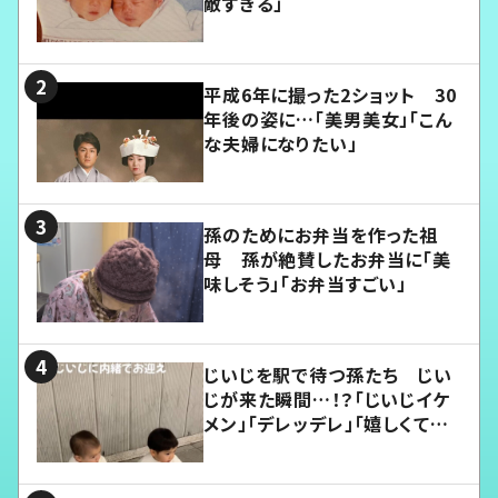
敵すぎる」
平成6年に撮った2ショット 30
年後の姿に…「美男美女」「こん
な夫婦になりたい」
孫のためにお弁当を作った祖
母 孫が絶賛したお弁当に「美
味しそう」「お弁当すごい」
じいじを駅で待つ孫たち じい
じが来た瞬間…！？「じいじイケ
メン」「デレッデレ」「嬉しくて可
愛くてたまらない」「幸せになれ
る」