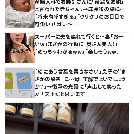
産婦人科で看護師さんに「綺麗なお顔」
と言われた赤ちゃん。→成長後の姿に…
「将来有望すぎる」「クリクリのお目目で
可愛い」「渋い～！」
スーパーに夫を連れて行くと…妻「おー
いw」まさかの行動に「奥さん美人！」
「めっちゃわかるww」「楽しそうww」
「絵にあう言葉を書きなさい」息子の”ま
さかの解答”に…母「正解でよいでしょう
か？」→衝撃の光景に「声出して笑った
ｗ」「天才だと思います」