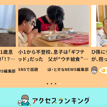
1歳息
小1から不登校、息子は「ギフテ
ひ孫に
「！？」
ッド」だった 父が“ウチ給食”を
が、抱
に「可愛
作り続ける理由とは #令和の親
「涙が
SNSで話題
ほ・とせなNEWS編集部
WS編集部
#令和の子
い」