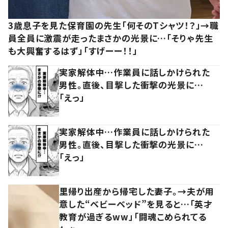
3歳息子を見た保育園の先生「何そのTシャツ！？」→職
員全員に激震が走ったまさかの光景に…「そりゃ先生
も大興奮するはず」「すげーー！！」
実家解体中…作業員に話しかけられた
男性。直後、目撃した衝撃の光景に…
「えっ」
実家解体中…作業員に話しかけられた
男性。直後、目撃した衝撃の光景に…
「えっ」
里帰り出産から帰宅した妻子。→夫が用
意した“ベビーベッド”を見ると…「英才
教育が過ぎるww」「闘魂こめられてる