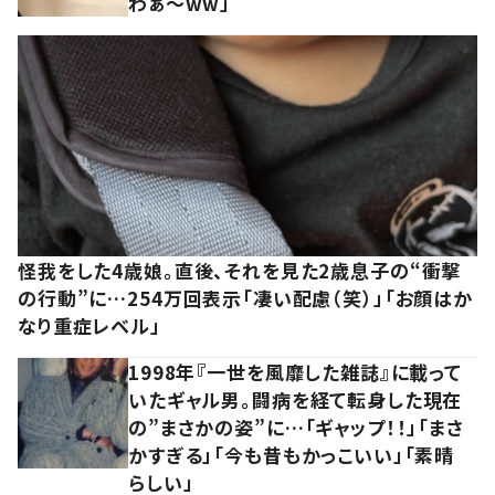
わぁ～ww」
怪我をした4歳娘。直後、それを見た2歳息子の“衝撃
の行動”に…254万回表示「凄い配慮（笑）」「お顔はか
なり重症レベル」
1998年『一世を風靡した雑誌』に載って
いたギャル男。闘病を経て転身した現在
の”まさかの姿”に…「ギャップ！！」「まさ
かすぎる」「今も昔もかっこいい」「素晴
らしい」