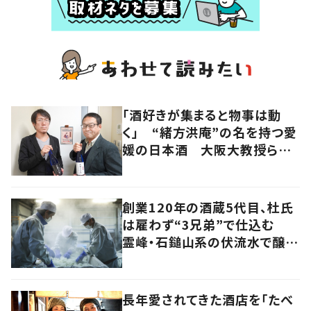
「酒好きが集まると物事は動
く」 “緒方洪庵”の名を持つ愛
媛の日本酒 大阪大教授らの
手で新生
創業120年の酒蔵5代目、杜氏
は雇わず“3兄弟”で仕込む
霊峰・石鎚山系の伏流水で醸
す“効率度外視”の日本酒
長年愛されてきた酒店を「たべ