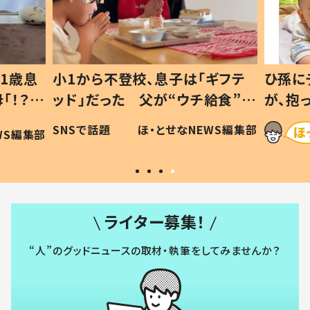
1歳息
小1から不登校、息子は「ギフテ
ひ孫に
「！？」
ッド」だった 父が“ウチ給食”を
が、抱
に「可愛
作り続ける理由とは #令和の親
「涙が
SNSで話題
ほ・とせなNEWS編集部
WS編集部
#令和の子
い」
ライター募集！
“人”のグッドニュースの取材・執筆をしてみませんか？