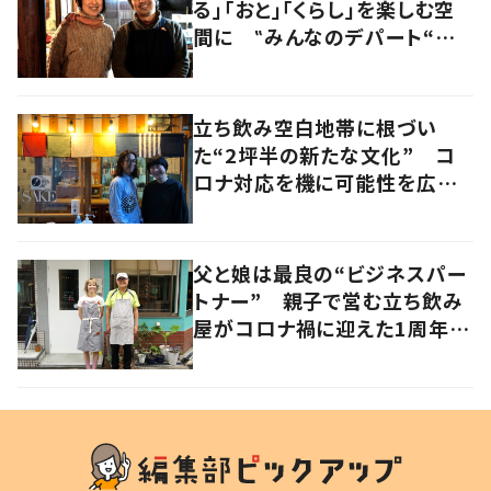
る」「おと」「くらし」を楽しむ空
間に ‟みんなのデパート“の
魅力に迫る！
立ち飲み空白地帯に根づい
た“2坪半の新たな文化” コ
ロナ対応を機に可能性を広げ
た人気店夫妻が語る“変わらな
い本質”とは 香川・高松市
父と娘は最良の“ビジネスパー
トナー” 親子で営む立ち飲み
屋がコロナ禍に迎えた1周年、
その歩みとは 大阪・北区