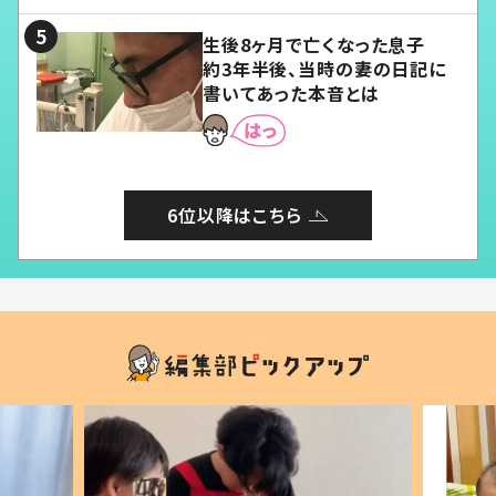
る」
生後8ヶ月で亡くなった息子
約3年半後、当時の妻の日記に
書いてあった本音とは
6位以降はこちら