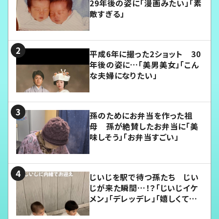
29年後の姿に「漫画みたい」「素
敵すぎる」
平成6年に撮った2ショット 30
年後の姿に…「美男美女」「こん
な夫婦になりたい」
孫のためにお弁当を作った祖
母 孫が絶賛したお弁当に「美
味しそう」「お弁当すごい」
じいじを駅で待つ孫たち じい
じが来た瞬間…！？「じいじイケ
メン」「デレッデレ」「嬉しくて可
愛くてたまらない」「幸せになれ