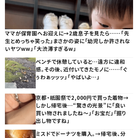
ママが保育園へお迎えに→2歳息子を見たら……「先
生とめっちゃ笑った」まさかの姿に「幼児しか許されな
いヤツww」「大渋滞すぎるw」
ベンチで休憩していると…遠方に違和
感。その後、近付いてきたモノに……「ぐ
ぅわぁッッッ」「やばいよ…」
京都・祇園祭で2,000円で買った着物→
しかし帰宅後…“驚きの光景”に「良い
買い物されましたね～」「お宝だ」「掘り
出し物ですね」
ミスドでドーナツを購入。→帰宅後、分