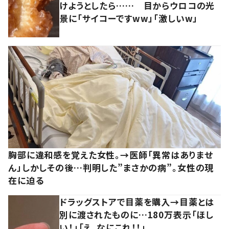
けようとしたら…… 目からウロコの光
景に「サイコーですww」「激しいw」
胸部に違和感を覚えた女性。→医師「異常はありませ
ん」しかしその後…判明した”まさかの病”。女性の現
在に迫る
ドラッグストアで目薬を購入→目薬とは
別に渡されたものに…180万表示「ほし
い！」「え、なにこれ！！」