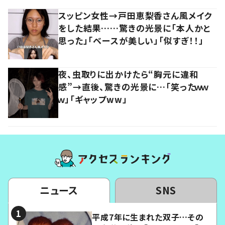
スッピン女性→戸田恵梨香さん風メイク
をした結果……驚きの光景に「本人かと
思った」「ベースが美しい」「似すぎ！！」
夜、虫取りに出かけたら“胸元に違和
感”→直後、驚きの光景に…「笑ったｗｗ
ｗ」「ギャップww」
ニュース
SNS
平成7年に生まれた双子…その