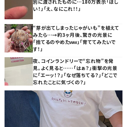
別に渡されたものに…180万表示「ほし
い！」「え、なにこれ！！」
“芽が出てしまったじゃがいも”を植えて
みたら…→約3ヶ月後、驚きの光景に
「捨てるのやめたｗｗ」「育ててみたいで
す！」
夜、コインランドリーで“忘れ物”を発
見。よく見ると……「はぁ？」衝撃の光景
に「エーッ！？」「なぜ落ちてる？」「どこで
忘れたことに気づくの？」