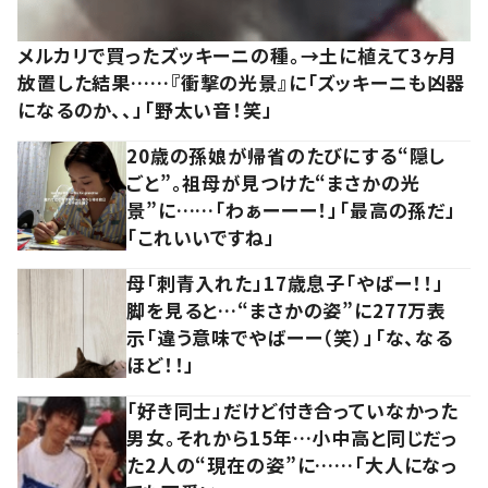
メルカリで買ったズッキーニの種。→土に植えて3ヶ月
放置した結果……『衝撃の光景』に「ズッキーニも凶器
になるのか、、」「野太い音！笑」
20歳の孫娘が帰省のたびにする“隠し
ごと”。祖母が見つけた“まさかの光
景”に……「わぁーーー！」「最高の孫だ」
「これいいですね」
母「刺青入れた」17歳息子「やばー！！」
脚を見ると…“まさかの姿”に277万表
示「違う意味でやばーー（笑）」「な、なる
ほど！！」
「好き同士」だけど付き合っていなかった
男女。それから15年…小中高と同じだっ
た2人の“現在の姿”に……「大人になっ