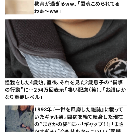
教育が過ぎるww」「闘魂こめられてる
わぁ～ww」
怪我をした4歳娘。直後、それを見た2歳息子の“衝撃
の行動”に…254万回表示「凄い配慮（笑）」「お顔はか
なり重症レベル」
1998年『一世を風靡した雑誌』に載って
いたギャル男。闘病を経て転身した現在
の”まさかの姿”に…「ギャップ！！」「まさ
かすぎる」「今も昔もかっこいい」「素晴