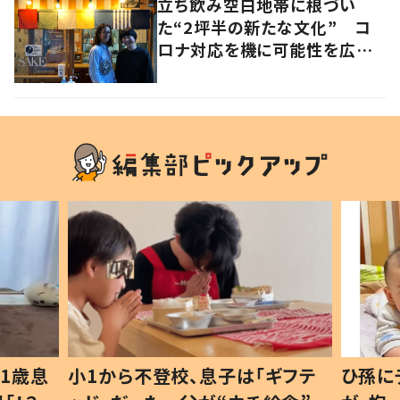
立ち飲み空白地帯に根づい
た“2坪半の新たな文化” コ
ロナ対応を機に可能性を広げ
た人気店夫妻が語る“変わらな
い本質”とは 香川・高松市
1歳息
小1から不登校、息子は「ギフテ
ひ孫に