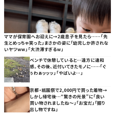
ママが保育園へお迎えに→2歳息子を見たら……「先
生とめっちゃ笑った」まさかの姿に「幼児しか許されな
いヤツww」「大渋滞すぎるw」
ベンチで休憩していると…遠方に違和
感。その後、近付いてきたモノに……「ぐ
ぅわぁッッッ」「やばいよ…」
京都・祇園祭で2,000円で買った着物→
しかし帰宅後…“驚きの光景”に「良い
買い物されましたね～」「お宝だ」「掘り
出し物ですね」