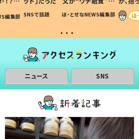
「！？」
ッド」だった 父が“ウチ給食”を
が、抱
に「可愛
作り続ける理由とは #令和の親
「涙が
SNSで話題
ほ・とせなNEWS編集部
WS編集部
#令和の子
い」
ニュース
SNS