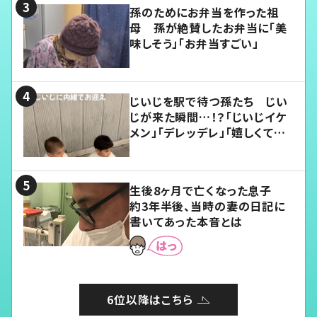
孫のためにお弁当を作った祖
母 孫が絶賛したお弁当に「美
味しそう」「お弁当すごい」
じいじを駅で待つ孫たち じい
じが来た瞬間…！？「じいじイケ
メン」「デレッデレ」「嬉しくて可
愛くてたまらない」「幸せになれ
る」
生後8ヶ月で亡くなった息子
約3年半後、当時の妻の日記に
書いてあった本音とは
6位以降はこちら