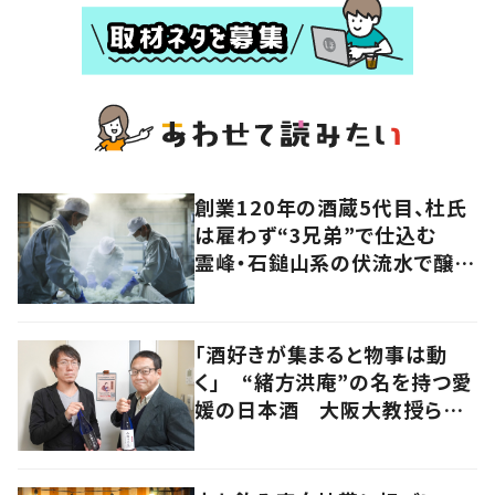
創業120年の酒蔵5代目、杜氏
は雇わず“3兄弟”で仕込む
霊峰・石鎚山系の伏流水で醸
す“効率度外視”の日本酒
「酒好きが集まると物事は動
く」 “緒方洪庵”の名を持つ愛
媛の日本酒 大阪大教授らの
手で新生