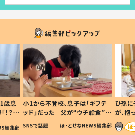
1歳息
小1から不登校、息子は「ギフテ
ひ孫に
「！？」
ッド」だった 父が“ウチ給食”を
が、抱
に「可愛
作り続ける理由とは #令和の親
「涙が
SNSで話題
ほ・とせなNEWS編集部
WS編集部
#令和の子
い」