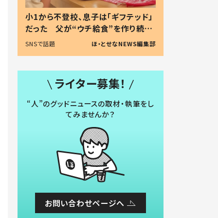
小1から不登校、息子は「ギフテッド」
だった 父が“ウチ給食”を作り続け
る理由とは #令和の親 #令和の子
SNSで話題
ほ・とせなNEWS編集部
ライター募集！
“人”のグッドニュースの取材・執筆をし
てみませんか？
お問い合わせページへ