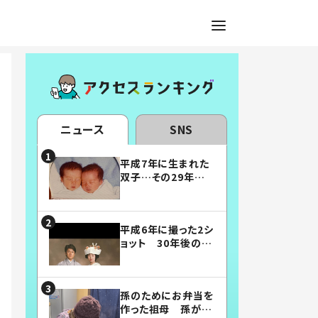
ニュース
SNS
平成7年に生まれた
双子…その29年後
の姿に「漫画みたい」
「素敵すぎる」
平成6年に撮った2シ
ョット 30年後の姿
に…「美男美女」「こ
んな夫婦になりた
い」
孫のためにお弁当を
作った祖母 孫が絶