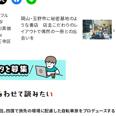
フル
岡山・玉野市に秘密基地のよ
タ
うな書店 店主こだわりのレ
の真価
イアウトで偶然の一冊との出
ョ
会いを
王寺区
在住。四国で旅先の環境に配慮した自転車旅をプロデュースする