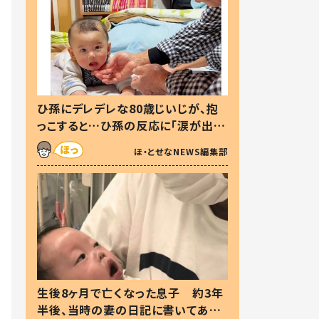
ひ孫にデレデレな80歳じいじが、抱
っこすると…ひ孫の反応に「涙が出ま
した」「可愛くて仕方ない」
ほ・とせなNEWS編集部
生後8ヶ月で亡くなった息子 約3年
半後、当時の妻の日記に書いてあっ