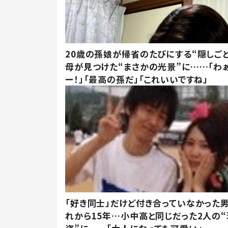
20歳の孫娘が帰省のたびにする“隠しごと
母が見つけた“まさかの光景”に……「わ
ー！」「最高の孫だ」「これいいですね」
「好き同士」だけど付き合っていなかった男
れから15年…小中高と同じだった2人の