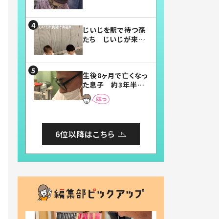
賛したお弁当に「美
味しそう」「お弁当す
ごい」
じいじを駅で待つ孫
たち じいじが来た
瞬間…！？「じいじイ
ケメン」「デレッデレ」
「嬉しくて可愛くてた
生後8ヶ月で亡くなっ
まらない」「幸せにな
た息子 約3年半
れる」
後、当時の妻の日記
に書いてあった本音
とは
6位以降はこちら