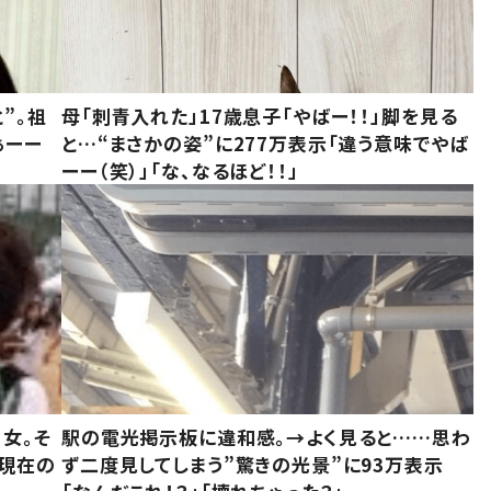
”。祖
母「刺青入れた」17歳息子「やばー！！」脚を見る
ぁーー
と…“まさかの姿”に277万表示「違う意味でやば
ーー（笑）」「な、なるほど！！」
女。そ
駅の電光掲示板に違和感。→よく見ると……思わ
“現在の
ず二度見してしまう”驚きの光景”に93万表示