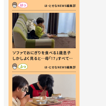
た本音とは
ほ・とせなNEWS編集部
ソファでおにぎりを食べる1歳息子
しかしよく見ると…母「！？」すべてを
察した母の投稿に「可愛いから許
ほ・とせなNEWS編集部
す！」「現行犯〜」