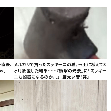
→直後、
メルカリで買ったズッキーニの種。→土に植えて3
w」
ヶ月放置した結果……『衝撃の光景』に「ズッキー
ニも凶器になるのか、、」「野太い音！笑」