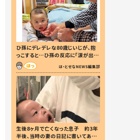
ひ孫にデレデレな80歳じいじが、抱
っこすると…ひ孫の反応に「涙が出ま
した」「可愛くて仕方ない」
ほ・とせなNEWS編集部
生後8ヶ月で亡くなった息子 約3年
半後、当時の妻の日記に書いてあっ