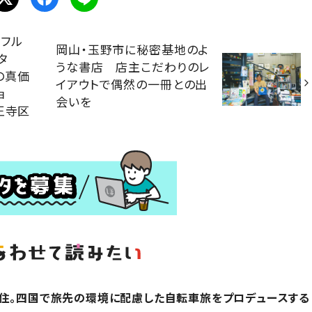
フル
岡山・玉野市に秘密基地のよ
タ
うな書店 店主こだわりのレ
の真価
イアウトで偶然の一冊との出
ョ
会いを
王寺区
在住。四国で旅先の環境に配慮した自転車旅をプロデュースする