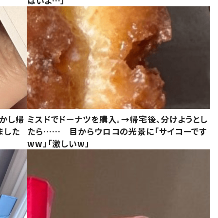
ばいよ…」
しかし帰
ミスドでドーナツを購入。→帰宅後、分けようとし
ました
たら…… 目からウロコの光景に「サイコーです
ww」「激しいw」