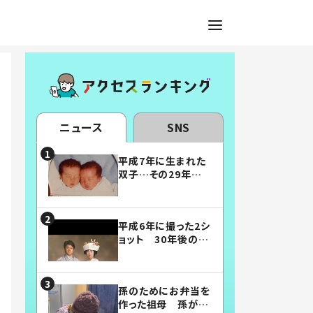
ニュース
SNS
平成7年に生まれた
双子…その29年後
の姿に「漫画みたい」
「素敵すぎる」
平成6年に撮った2シ
ョット 30年後の姿
に…「美男美女」「こ
んな夫婦になりた
い」
孫のためにお弁当を
作った祖母 孫が絶