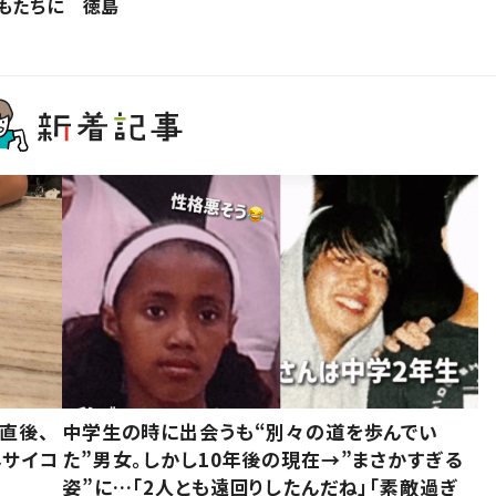
もたちに 徳島
直後、
中学生の時に出会うも“別々の道を歩んでい
んサイコ
た”男女。しかし10年後の現在→”まさかすぎる
姿”に…「2人とも遠回りしたんだね」「素敵過ぎ