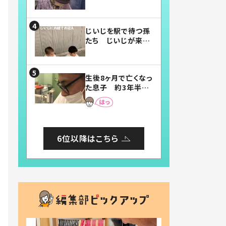
賛したお弁当に「美
味しそう」「お弁当す
ごい」
じいじを駅で待つ孫
たち じいじが来た
瞬間…！？「じいじイ
ケメン」「デレッデレ」
「嬉しくて可愛くてた
生後8ヶ月で亡くなっ
まらない」「幸せにな
た息子 約3年半
れる」
後、当時の妻の日記
に書いてあった本音
とは
6位以降はこちら