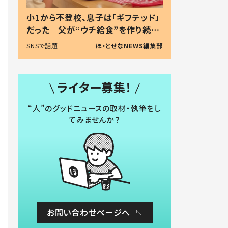
小1から不登校、息子は「ギフテッド」
だった 父が“ウチ給食”を作り続け
る理由とは #令和の親 #令和の子
SNSで話題
ほ・とせなNEWS編集部
ライター募集！
“人”のグッドニュースの取材・執筆をし
てみませんか？
お問い合わせページへ