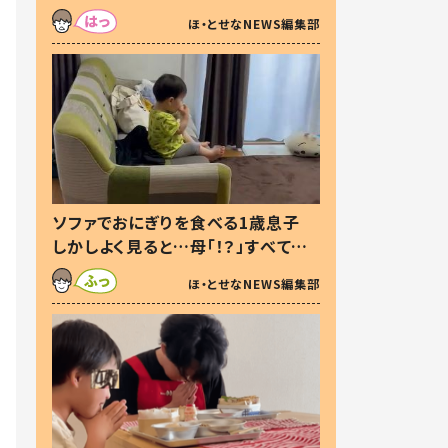
た本音とは
ほ・とせなNEWS編集部
ソファでおにぎりを食べる1歳息子
しかしよく見ると…母「！？」すべてを
察した母の投稿に「可愛いから許
ほ・とせなNEWS編集部
す！」「現行犯〜」