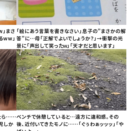
w」まさ
「絵にあう言葉を書きなさい」息子の”まさかの解
るww」
答”に…母「正解でよいでしょうか？」→衝撃の光
景に「声出して笑ったｗ」「天才だと思います」
たら……
ベンチで休憩していると…遠方に違和感。その
児しか
後、近付いてきたモノに……「ぐぅわぁッッッ」「や