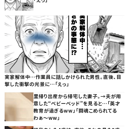
実家解体中…作業員に話しかけられた男性。直後、目
撃した衝撃の光景に…「えっ」
里帰り出産から帰宅した妻子。→夫が用
意した“ベビーベッド”を見ると…「英才
教育が過ぎるww」「闘魂こめられてる
わぁ～ww」