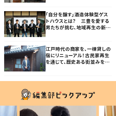
vol.4】
「自分を醸す」酒造体験型ゲス
トハウスとは？ 三豊を愛する
男たちが挑む、地域再生の新し
いかたち【暮らすように滞在し
たくなる宿vol.3】
江戸時代の商家を、一棟貸しの
宿にリニューアル！古民家再生
を通じて、歴史ある街並みを守
りたい【暮らすように滞在したく
なる宿vol.2】