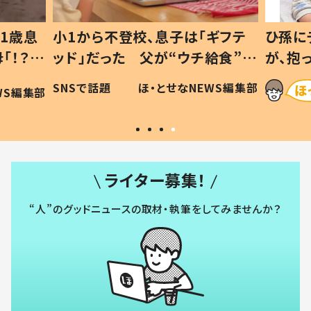
1歳息
小1から不登校、息子は「ギフテ
ひ孫に
「！？」
ッド」だった 父が“ウチ給食”を
が、抱
に「可愛
作り続ける理由とは #令和の親
「涙が
SNSで話題
ほ・とせなNEWS編集部
WS編集部
#令和の子
い」
ライター募集！
“人”のグッドニュースの取材・執筆をしてみませんか？