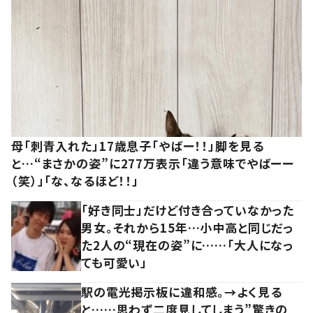
母「刺青入れた」17歳息子「やばー！！」脚を見る
と…“まさかの姿”に277万表示「違う意味でやばーー
（笑）」「な、なるほど！！」
「好き同士」だけど付き合っていなかった
男女。それから15年…小中高と同じだっ
た2人の“現在の姿”に……「大人になっ
ても可愛い」
駅の電光掲示板に違和感。→よく見る
と……思わず二度見してしまう”驚きの