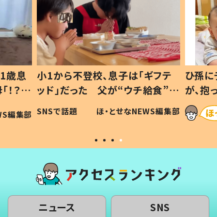
1歳息
小1から不登校、息子は「ギフテ
ひ孫に
「！？」
ッド」だった 父が“ウチ給食”を
が、抱
に「可愛
作り続ける理由とは #令和の親
「涙が
SNSで話題
ほ・とせなNEWS編集部
WS編集部
#令和の子
い」
ニュース
SNS