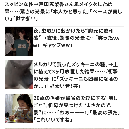
スッピン女性→戸田恵梨香さん風メイクをした結
果……驚きの光景に「本人かと思った」「ベースが美し
い」「似すぎ！！」
夜、虫取りに出かけたら“胸元に違和
感”→直後、驚きの光景に…「笑ったｗｗ
ｗ」「ギャップww」
メルカリで買ったズッキーニの種。→土
に植えて3ヶ月放置した結果……『衝撃
の光景』に「ズッキーニも凶器になるの
か、、」「野太い音！笑」
20歳の孫娘が帰省のたびにする“隠し
ごと”。祖母が見つけた“まさかの光
景”に……「わぁーーー！」「最高の孫だ」
「これいいですね」