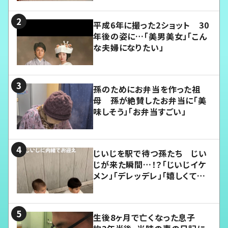
平成6年に撮った2ショット 30
年後の姿に…「美男美女」「こん
な夫婦になりたい」
孫のためにお弁当を作った祖
母 孫が絶賛したお弁当に「美
味しそう」「お弁当すごい」
じいじを駅で待つ孫たち じい
じが来た瞬間…！？「じいじイケ
メン」「デレッデレ」「嬉しくて可
愛くてたまらない」「幸せになれ
る」
生後8ヶ月で亡くなった息子