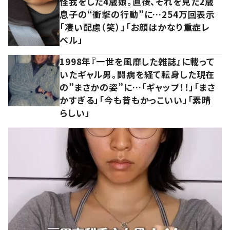
怪我をした4歳娘。直後、それを見た2歳
息子の“衝撃の行動”に…254万回表示
「凄い配慮（笑）」「お顔はかなり重症レ
ベル」
1998年『一世を風靡した雑誌』に載って
いたギャル男。闘病を経て転身した現在
の”まさかの姿”に…「ギャップ！！」「まさ
かすぎる」「今も昔もかっこいい」「素晴
らしい」