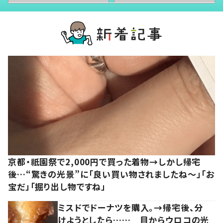
京都・祇園祭で2,000円で買った着物→しかし帰宅
後…“驚きの光景”に「良い買い物されましたね～」「お
宝だ」「掘り出し物ですね」
ミスドでドーナツを購入。→帰宅後、分
けようとしたら…… 目からウロコの光