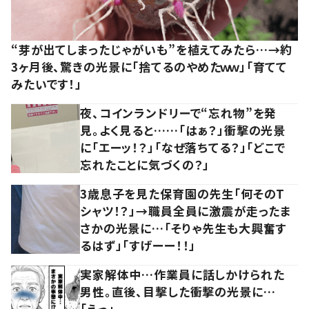
“芽が出てしまったじゃがいも”を植えてみたら…→約
3ヶ月後、驚きの光景に「捨てるのやめたｗｗ」「育てて
みたいです！」
夜、コインランドリーで“忘れ物”を発
見。よく見ると……「はぁ？」衝撃の光景
に「エーッ！？」「なぜ落ちてる？」「どこで
忘れたことに気づくの？」
3歳息子を見た保育園の先生「何そのT
シャツ！？」→職員全員に激震が走ったま
さかの光景に…「そりゃ先生も大興奮す
るはず」「すげーー！！」
実家解体中…作業員に話しかけられた
男性。直後、目撃した衝撃の光景に…
「えっ」