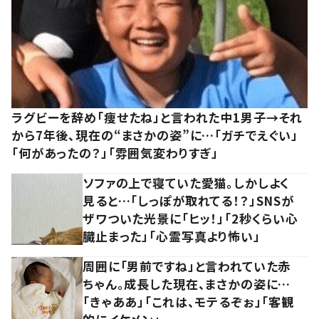
ラグビーを辞め「痩せたね」と言われた中1男子→それ
から7年後、現在の“まさかの姿”に…「ガチでえぐい」
「何があったの？」「雰囲気変わりすぎ」
ソファの上で寝ていた愛猫。しかしよく
見ると…「しっぽが取れてる！？」SNSが
ザワついた光景に「ヒッ！」「2秒くらい心
臓止まった」「心霊写真より怖い」
周囲に「男前ですね」と言われていた赤
ちゃん。成長した現在、まさかの姿に…
「きゃああ」「これは、モテるぞぉ」「客観