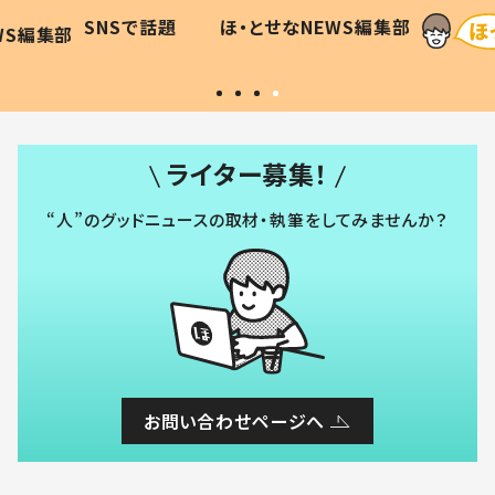
に「可愛
作り続ける理由とは #令和の親
「涙が
SNSで話題
ほ・とせなNEWS編集部
WS編集部
#令和の子
い」
ライター募集！
“人”のグッドニュースの取材・執筆をしてみませんか？
お問い合わせページへ