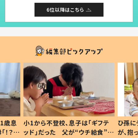
6位以降はこちら
1歳息
小1から不登校、息子は「ギフテ
ひ孫に
「！？」
ッド」だった 父が“ウチ給食”を
が、抱