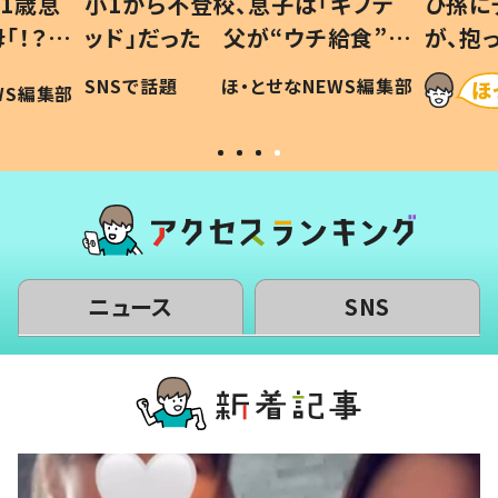
1歳息
小1から不登校、息子は「ギフテ
ひ孫に
「！？」
ッド」だった 父が“ウチ給食”を
が、抱
に「可愛
作り続ける理由とは #令和の親
「涙が
SNSで話題
ほ・とせなNEWS編集部
WS編集部
#令和の子
い」
ニュース
SNS