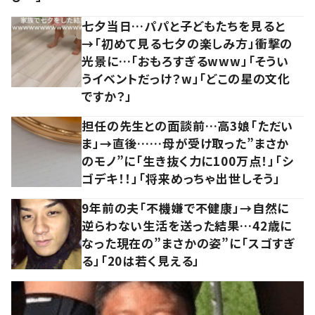
七夕当日…パパと子どもたちを見ると
→「初めて見る七夕の楽しみ方」衝撃の
光景に…「おもろすぎるwww」「そうい
うイベントだっけ？w」「どこの星の文化
ですか？」
担任の先生との面談前…高3娘「ただい
ま」→直後……母が受け取った”まさか
のモノ”に「生き抜く力に100万点！」「シ
ゴデキ！！」「将来めっちゃ出世しそう」
9年前の夫「不機嫌で不健康」→自然に
逆らわない生活を送った結果…42歳に
なった現在の”まさかの姿”に「スゴすぎ
る」「20は若く見える」