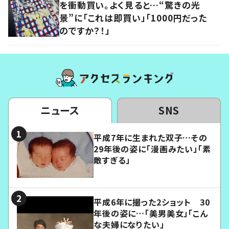
を衝動買い。よく見ると…“驚きの光
景”に「これは即買い」「1000円だった
のですか？！」
ニュース
SNS
平成7年に生まれた双子…その
29年後の姿に「漫画みたい」「素
敵すぎる」
平成6年に撮った2ショット 30
年後の姿に…「美男美女」「こん
な夫婦になりたい」