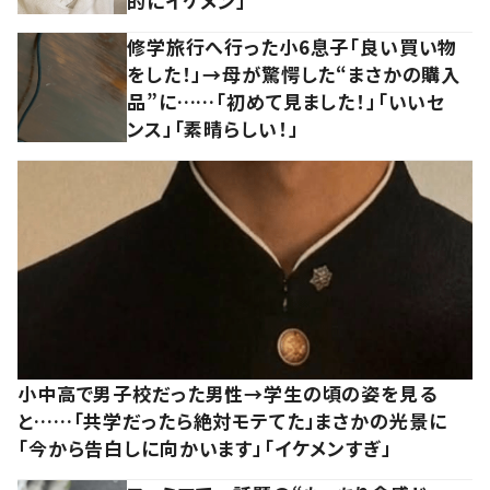
的にイケメン」
修学旅行へ行った小6息子「良い買い物
をした！」→母が驚愕した“まさかの購入
品”に……「初めて見ました！」「いいセ
ンス」「素晴らしい！」
小中高で男子校だった男性→学生の頃の姿を見る
と……「共学だったら絶対モテてた」まさかの光景に
「今から告白しに向かいます」「イケメンすぎ」