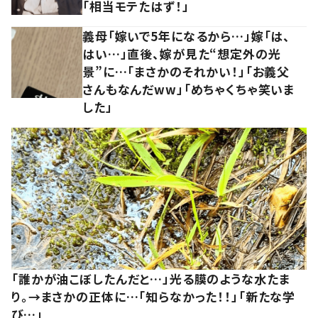
「相当モテたはず！」
義母「嫁いで5年になるから…」嫁「は、
はい…」直後、嫁が見た“想定外の光
景”に…「まさかのそれかい！」「お義父
さんもなんだww」「めちゃくちゃ笑いま
した」
「誰かが油こぼしたんだと…」光る膜のような水たま
り。→まさかの正体に…「知らなかった！！」「新たな学
び…」