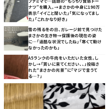
ファミマで…話題の“もっちり食感ドー
ナツ”を購入。→まさかの中身に190万
表示「イイこと聞いた」「気になってまし
た」「これかなり好き」
雪の残る冬の日、ガレージ前で見つけた
まさかの生き物→保護後の現在の姿
に…「過酷な状況でしたね」「寒くて動け
なかったのかも」
A5ランクの牛肉をいただいた女性。し
かし→「貰いに来てください、、」投稿さ
れた“まさかの光景”に「マジで言うて
る…？」