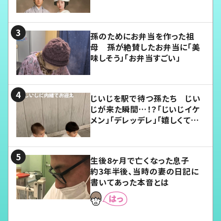
孫のためにお弁当を作った祖
母 孫が絶賛したお弁当に「美
味しそう」「お弁当すごい」
じいじを駅で待つ孫たち じい
じが来た瞬間…！？「じいじイケ
メン」「デレッデレ」「嬉しくて可
愛くてたまらない」「幸せになれ
る」
生後8ヶ月で亡くなった息子
約3年半後、当時の妻の日記に
書いてあった本音とは