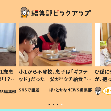
1歳息
小1から不登校、息子は「ギフテ
ひ孫に
「！？」
ッド」だった 父が“ウチ給食”を
が、抱
に「可愛
作り続ける理由とは #令和の親
「涙が
SNSで話題
ほ・とせなNEWS編集部
WS編集部
#令和の子
い」