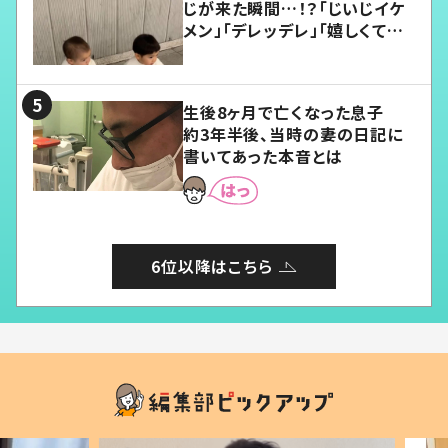
じが来た瞬間…！？「じいじイケ
メン」「デレッデレ」「嬉しくて可
愛くてたまらない」「幸せになれ
る」
生後8ヶ月で亡くなった息子
約3年半後、当時の妻の日記に
書いてあった本音とは
6位以降はこちら