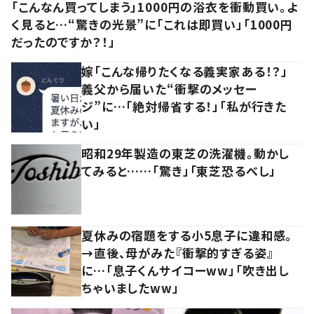
「こんなん買ってしまう」1000円の浴衣を衝動買い。よ
く見ると…“驚きの光景”に「これは即買い」「1000円
だったのですか？！」
嫁「こんな帰りたくなる義実家ある！？」
義父から届いた“衝撃のメッセー
ジ”に…「絶対帰省する！」「私が行きた
い」
昭和29年製造の東芝の洗濯機。動かし
てみると……「驚き」「東芝恐るべし」
夏休みの宿題をする小5息子に違和感。
→直後、母がみた『衝撃的すぎる姿』
に…「息子くんサイコーww」「吹き出し
ちゃいましたww」