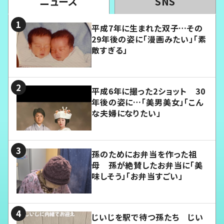
ニュース
SNS
平成7年に生まれた双子…その
29年後の姿に「漫画みたい」「素
敵すぎる」
平成6年に撮った2ショット 30
年後の姿に…「美男美女」「こん
な夫婦になりたい」
孫のためにお弁当を作った祖
母 孫が絶賛したお弁当に「美
味しそう」「お弁当すごい」
じいじを駅で待つ孫たち じい