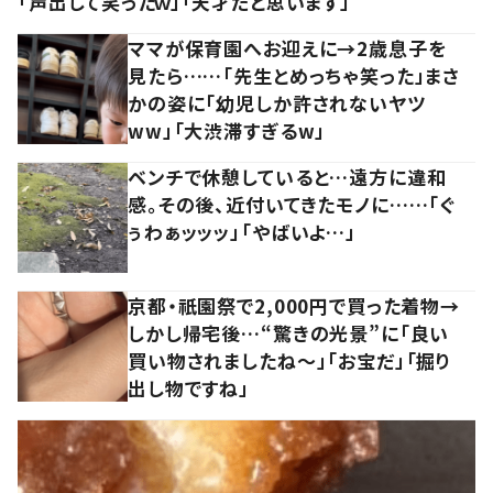
「声出して笑ったｗ」「天才だと思います」
ママが保育園へお迎えに→2歳息子を
見たら……「先生とめっちゃ笑った」まさ
かの姿に「幼児しか許されないヤツ
ww」「大渋滞すぎるw」
ベンチで休憩していると…遠方に違和
感。その後、近付いてきたモノに……「ぐ
ぅわぁッッッ」「やばいよ…」
京都・祇園祭で2,000円で買った着物→
しかし帰宅後…“驚きの光景”に「良い
買い物されましたね～」「お宝だ」「掘り
出し物ですね」