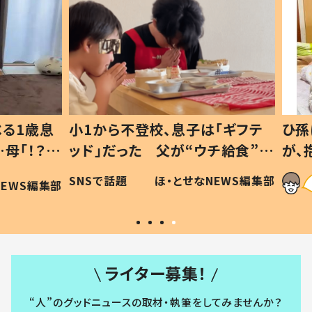
1歳息
小1から不登校、息子は「ギフテ
ひ孫に
「！？」
ッド」だった 父が“ウチ給食”を
が、抱
に「可愛
作り続ける理由とは #令和の親
「涙が
SNSで話題
ほ・とせなNEWS編集部
WS編集部
#令和の子
い」
ライター募集！
“人”のグッドニュースの取材・執筆をしてみませんか？