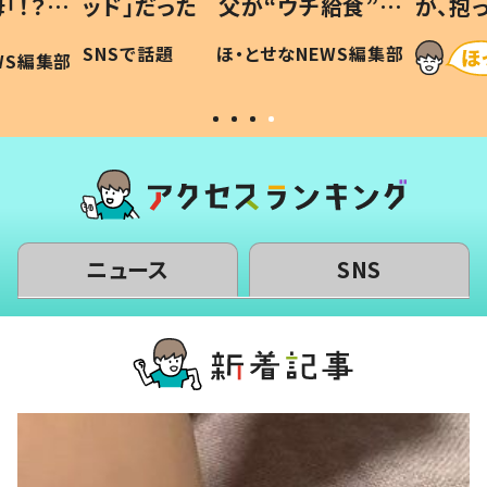
「！？」
ッド」だった 父が“ウチ給食”を
が、抱
に「可愛
作り続ける理由とは #令和の親
「涙が
SNSで話題
ほ・とせなNEWS編集部
WS編集部
#令和の子
い」
ニュース
SNS