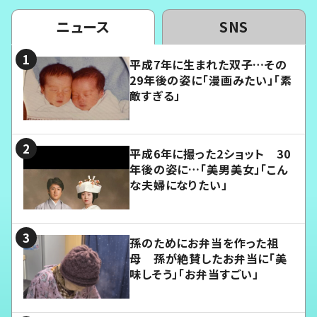
ニュース
SNS
平成7年に生まれた双子…その
29年後の姿に「漫画みたい」「素
敵すぎる」
平成6年に撮った2ショット 30
年後の姿に…「美男美女」「こん
な夫婦になりたい」
孫のためにお弁当を作った祖
母 孫が絶賛したお弁当に「美
味しそう」「お弁当すごい」