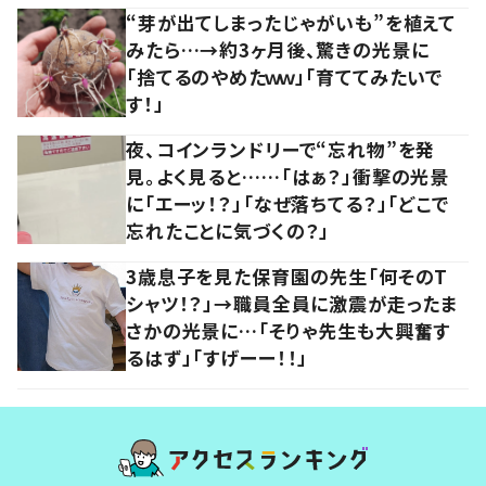
“芽が出てしまったじゃがいも”を植えて
みたら…→約3ヶ月後、驚きの光景に
「捨てるのやめたｗｗ」「育ててみたいで
す！」
夜、コインランドリーで“忘れ物”を発
見。よく見ると……「はぁ？」衝撃の光景
に「エーッ！？」「なぜ落ちてる？」「どこで
忘れたことに気づくの？」
3歳息子を見た保育園の先生「何そのT
シャツ！？」→職員全員に激震が走ったま
さかの光景に…「そりゃ先生も大興奮す
るはず」「すげーー！！」