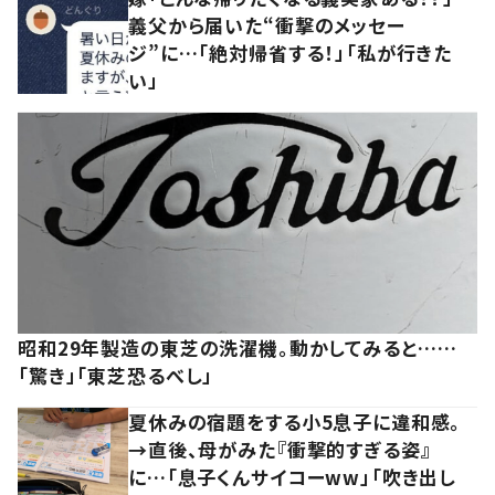
義父から届いた“衝撃のメッセー
ジ”に…「絶対帰省する！」「私が行きた
い」
昭和29年製造の東芝の洗濯機。動かしてみると……
「驚き」「東芝恐るべし」
夏休みの宿題をする小5息子に違和感。
→直後、母がみた『衝撃的すぎる姿』
に…「息子くんサイコーww」「吹き出し