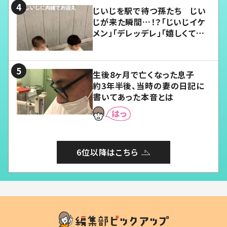
じいじを駅で待つ孫たち じい
じが来た瞬間…！？「じいじイケ
メン」「デレッデレ」「嬉しくて可
愛くてたまらない」「幸せになれ
る」
生後8ヶ月で亡くなった息子
約3年半後、当時の妻の日記に
書いてあった本音とは
6位以降はこちら