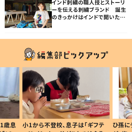
インド刺繍の職人技とストーリ
ーを伝える刺繍ブランド 誕生
のきっかけはインドで開いたフ
ァッションショー
1歳息
小1から不登校、息子は「ギフテ
ひ孫に