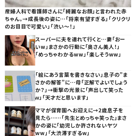
産婦人科で看護師さんに「綺麗なお顔」と言われた赤
ちゃん。→成長後の姿に…「将来有望すぎる」「クリクリ
のお目目で可愛い」「渋い～！」
スーパーに夫を連れて行くと…妻「おー
いw」まさかの行動に「奥さん美人！」
「めっちゃわかるww」「楽しそうww」
「絵にあう言葉を書きなさい」息子の”ま
さかの解答”に…母「正解でよいでしょう
か？」→衝撃の光景に「声出して笑った
ｗ」「天才だと思います」
ママが保育園へお迎えに→2歳息子を
見たら……「先生とめっちゃ笑った」まさ
かの姿に「幼児しか許されないヤツ
ww」「大渋滞すぎるw」