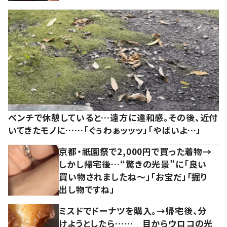
ベンチで休憩していると…遠方に違和感。その後、近付
いてきたモノに……「ぐぅわぁッッッ」「やばいよ…」
京都・祇園祭で2,000円で買った着物→
しかし帰宅後…“驚きの光景”に「良い
買い物されましたね～」「お宝だ」「掘り
出し物ですね」
ミスドでドーナツを購入。→帰宅後、分
けようとしたら…… 目からウロコの光