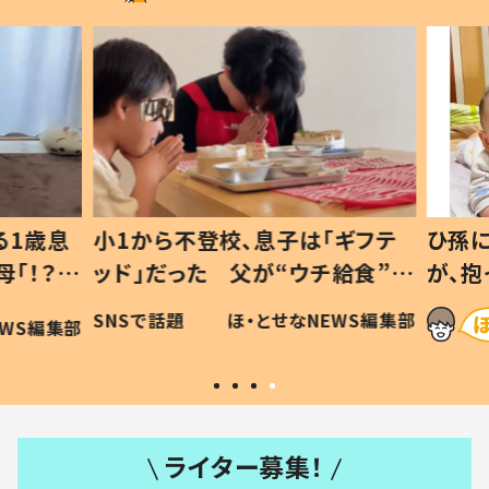
1歳息
小1から不登校、息子は「ギフテ
ひ孫に
「！？」
ッド」だった 父が“ウチ給食”を
が、抱
に「可愛
作り続ける理由とは #令和の親
「涙が
SNSで話題
ほ・とせなNEWS編集部
WS編集部
#令和の子
い」
ライター募集！