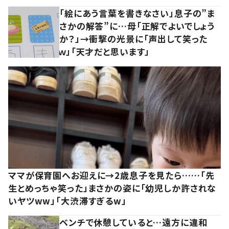
「絵にあう言葉を書きなさい」息子の”ま
さかの解答”に…母「正解でよいでしょう
か？」→衝撃の光景に「声出して笑った
ｗ」「天才だと思います」
ママが保育園へお迎えに→2歳息子を見たら……「先
生とめっちゃ笑った」まさかの姿に「幼児しか許されな
いヤツww」「大渋滞すぎるw」
ベンチで休憩していると…遠方に違和