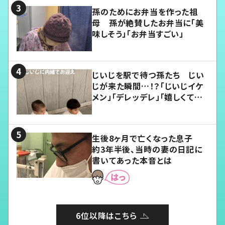
孫のためにお弁当を作った祖
母 孫が絶賛したお弁当に「美
味しそう」「お弁当すごい」
じいじを駅で待つ孫たち じい
じが来た瞬間…！？「じいじイケ
メン」「デレッデレ」「嬉しくて可
愛くてたまらない」「幸せになれ
る」
生後8ヶ月で亡くなった息子
約3年半後、当時の妻の日記に
書いてあった本音とは
6位以降はこちら