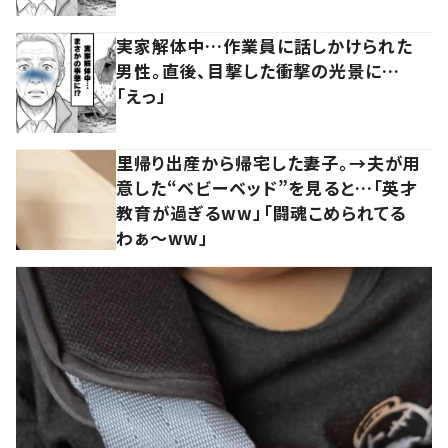
実家解体中…作業員に話しかけられた
男性。直後、目撃した衝撃の光景に…
「えっ」
里帰り出産から帰宅した妻子。→夫が用
意した“ベビーベッド”を見ると…「英才
教育が過ぎるww」「闘魂こめられてる
わぁ～ww」