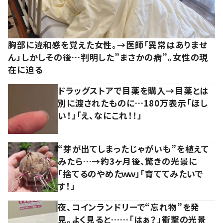
胸部に違和感を覚えた女性。→医師「異常はありませ
ん」しかしその後…判明した”まさかの病”。女性の現
在に迫る
ドラッグストアで目薬を購入→目薬とは
別に渡されたものに…180万表示「ほし
い！」「え、なにこれ！！」
“芽が出てしまったじゃがいも”を植えて
みたら…→約3ヶ月後、驚きの光景に
「捨てるのやめたｗｗ」「育ててみたいで
す！」
夜、コインランドリーで“忘れ物”を発
見。よく見ると……「はぁ？」衝撃の光景