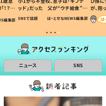
1歳息
小1から不登校、息子は「ギフテ
ひ孫に
「！？」
ッド」だった 父が“ウチ給食”を
が、抱
に「可愛
作り続ける理由とは #令和の親
「涙が
SNSで話題
ほ・とせなNEWS編集部
WS編集部
#令和の子
い」
ニュース
SNS