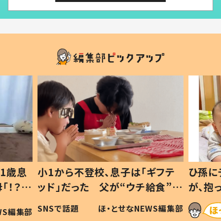
1歳息
小1から不登校、息子は「ギフテ
ひ孫に
「！？」
ッド」だった 父が“ウチ給食”を
が、抱
に「可愛
作り続ける理由とは #令和の親
「涙が
SNSで話題
ほ・とせなNEWS編集部
WS編集部
#令和の子
い」