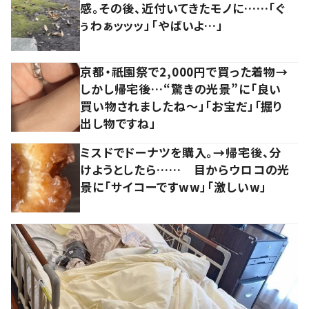
感。その後、近付いてきたモノに……「ぐ
ぅわぁッッッ」「やばいよ…」
京都・祇園祭で2,000円で買った着物→
しかし帰宅後…“驚きの光景”に「良い
買い物されましたね～」「お宝だ」「掘り
出し物ですね」
ミスドでドーナツを購入。→帰宅後、分
けようとしたら…… 目からウロコの光
景に「サイコーですww」「激しいw」