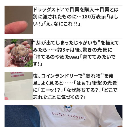
ドラッグストアで目薬を購入→目薬とは
別に渡されたものに…180万表示「ほし
い！」「え、なにこれ！！」
“芽が出てしまったじゃがいも”を植えて
みたら…→約3ヶ月後、驚きの光景に
「捨てるのやめたｗｗ」「育ててみたいで
す！」
夜、コインランドリーで“忘れ物”を発
見。よく見ると……「はぁ？」衝撃の光景
に「エーッ！？」「なぜ落ちてる？」「どこで
忘れたことに気づくの？」