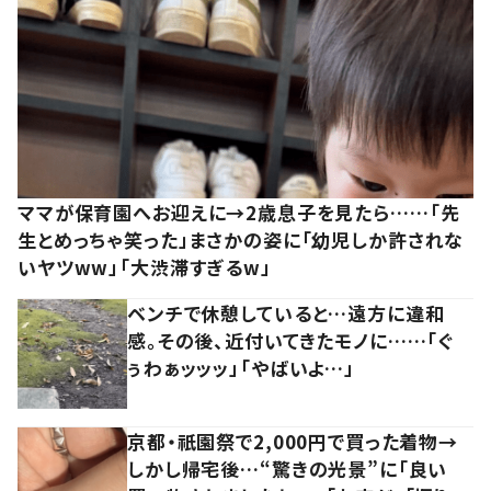
ママが保育園へお迎えに→2歳息子を見たら……「先
生とめっちゃ笑った」まさかの姿に「幼児しか許されな
いヤツww」「大渋滞すぎるw」
ベンチで休憩していると…遠方に違和
感。その後、近付いてきたモノに……「ぐ
ぅわぁッッッ」「やばいよ…」
京都・祇園祭で2,000円で買った着物→
しかし帰宅後…“驚きの光景”に「良い