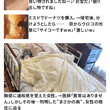
買い物されましたね～」「お宝だ」「掘り
出し物ですね」
ミスドでドーナツを購入。→帰宅後、分
けようとしたら…… 目からウロコの光
景に「サイコーですww」「激しいw」
胸部に違和感を覚えた女性。→医師「異常はありませ
ん」しかしその後…判明した”まさかの病”。女性の現
在に迫る