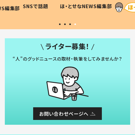
に「可愛
作り続ける理由とは #令和の親
「涙が
SNSで話題
ほ・とせなNEWS編集部
WS編集部
#令和の子
い」
ライター募集！
“人”のグッドニュースの取材・執筆をしてみませんか？
お問い合わせページへ