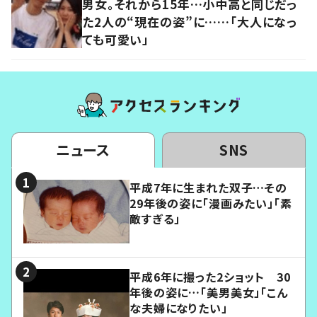
男女。それから15年…小中高と同じだっ
た2人の“現在の姿”に……「大人になっ
ても可愛い」
ニュース
SNS
平成7年に生まれた双子…その
29年後の姿に「漫画みたい」「素
敵すぎる」
平成6年に撮った2ショット 30
年後の姿に…「美男美女」「こん
な夫婦になりたい」