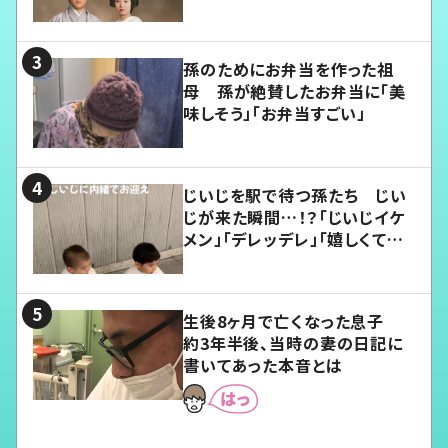
孫のためにお弁当を作った祖
母 孫が絶賛したお弁当に「美
味しそう」「お弁当すごい」
じいじを駅で待つ孫たち じい
じが来た瞬間…！？「じいじイケ
メン」「デレッデレ」「嬉しくて可
愛くてたまらない」「幸せになれ
る」
生後8ヶ月で亡くなった息子
約3年半後、当時の妻の日記に
書いてあった本音とは