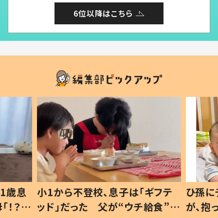
6位以降はこちら
1歳息
小1から不登校、息子は「ギフテ
ひ孫に
「！？」
ッド」だった 父が“ウチ給食”を
が、抱