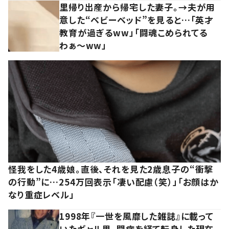
里帰り出産から帰宅した妻子。→夫が用
意した“ベビーベッド”を見ると…「英才
教育が過ぎるww」「闘魂こめられてる
わぁ～ww」
怪我をした4歳娘。直後、それを見た2歳息子の“衝撃
の行動”に…254万回表示「凄い配慮（笑）」「お顔はか
なり重症レベル」
1998年『一世を風靡した雑誌』に載って
いたギャル男。闘病を経て転身した現在