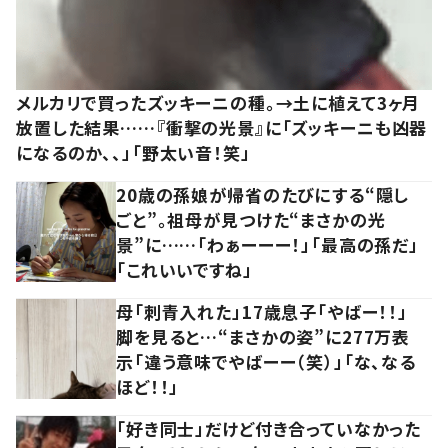
メルカリで買ったズッキーニの種。→土に植えて3ヶ月
放置した結果……『衝撃の光景』に「ズッキーニも凶器
になるのか、、」「野太い音！笑」
20歳の孫娘が帰省のたびにする“隠し
ごと”。祖母が見つけた“まさかの光
景”に……「わぁーーー！」「最高の孫だ」
「これいいですね」
母「刺青入れた」17歳息子「やばー！！」
脚を見ると…“まさかの姿”に277万表
示「違う意味でやばーー（笑）」「な、なる
ほど！！」
「好き同士」だけど付き合っていなかった