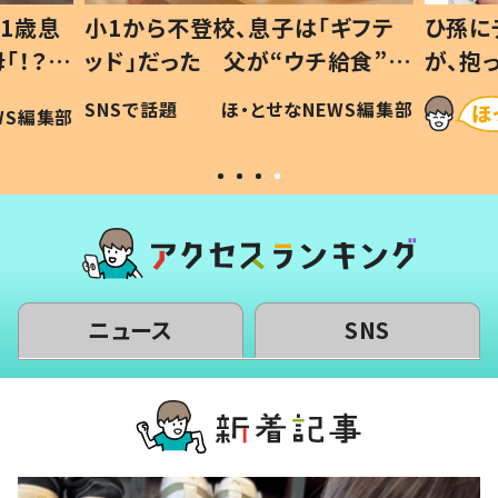
1歳息
小1から不登校、息子は「ギフテ
ひ孫に
「！？」
ッド」だった 父が“ウチ給食”を
が、抱
に「可愛
作り続ける理由とは #令和の親
「涙が
SNSで話題
ほ・とせなNEWS編集部
WS編集部
#令和の子
い」
ニュース
SNS