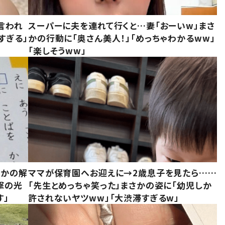
言われ
スーパーに夫を連れて行くと…妻「おーいw」まさ
すぎる」
かの行動に「奥さん美人！」「めっちゃわかるww」
「楽しそうww」
さかの解
ママが保育園へお迎えに→2歳息子を見たら……
撃の光
「先生とめっちゃ笑った」まさかの姿に「幼児しか
す」
許されないヤツww」「大渋滞すぎるw」