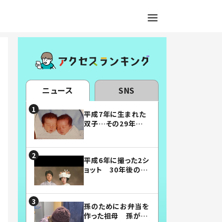
ニュース
SNS
平成7年に生まれた
双子…その29年後
の姿に「漫画みたい」
「素敵すぎる」
平成6年に撮った2シ
ョット 30年後の姿
に…「美男美女」「こ
んな夫婦になりた
い」
孫のためにお弁当を
作った祖母 孫が絶