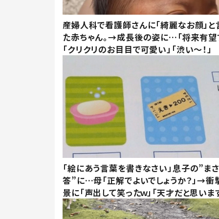
産婦人科で看護師さんに「綺麗なお顔」と
た赤ちゃん。→成長後の姿に…「将来有望
「クリクリのお目目で可愛い」「渋い～！」
「絵にあう言葉を書きなさい」息子の”ま
答”に…母「正解でよいでしょうか？」→衝
景に「声出して笑ったｗ」「天才だと思いま