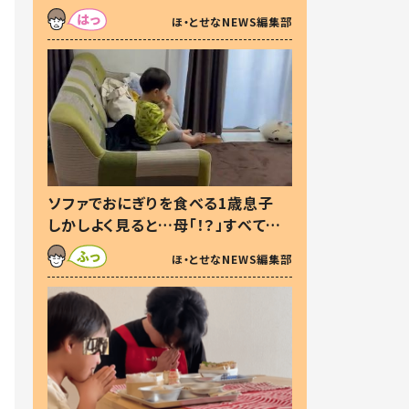
た本音とは
ほ・とせなNEWS編集部
ソファでおにぎりを食べる1歳息子
しかしよく見ると…母「！？」すべてを
察した母の投稿に「可愛いから許
ほ・とせなNEWS編集部
す！」「現行犯〜」