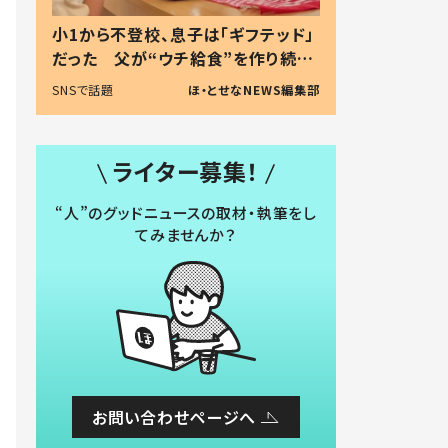
小1から不登校、息子は「ギフテッド」
だった 父が“ウチ給食”を作り続け
る理由とは #令和の親 #令和の子
SNSで話題
ほ・とせなNEWS編集部
ライター募集！
“人”のグッドニュースの取材・執筆をし
てみませんか？
お問い合わせページへ