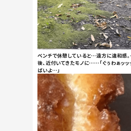
ベンチで休憩していると…遠方に違和感。
後、近付いてきたモノに……「ぐぅわぁッッ
ばいよ…」