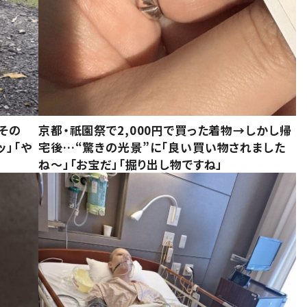
その
京都・祇園祭で2,000円で買った着物→しかし帰
ッ」「や
宅後…“驚きの光景”に「良い買い物されました
ね～」「お宝だ」「掘り出し物ですね」