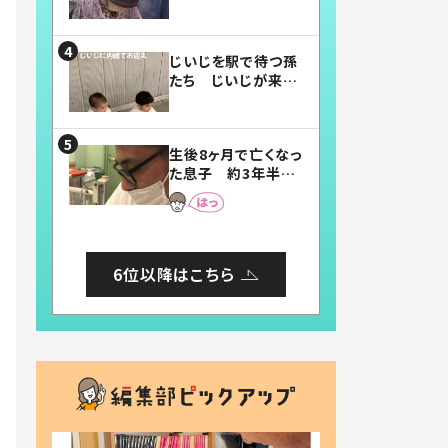
賛したお弁当に「美
味しそう」「お弁当す
ごい」
じいじを駅で待つ孫
たち じいじが来た
瞬間…！？「じいじイ
ケメン」「デレッデレ」
「嬉しくて可愛くてた
生後8ヶ月で亡くなっ
まらない」「幸せにな
た息子 約3年半
れる」
後、当時の妻の日記
に書いてあった本音
とは
6位以降はこちら