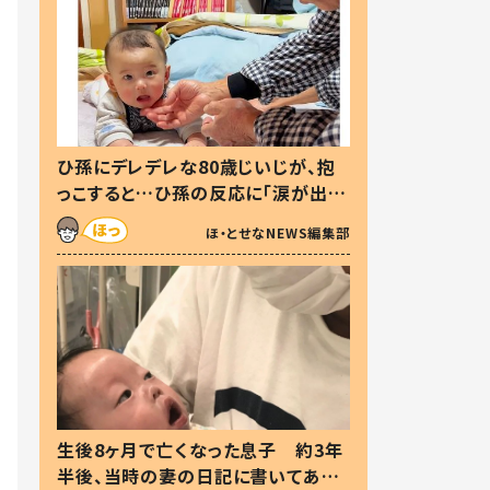
ひ孫にデレデレな80歳じいじが、抱
っこすると…ひ孫の反応に「涙が出ま
した」「可愛くて仕方ない」
ほ・とせなNEWS編集部
生後8ヶ月で亡くなった息子 約3年
半後、当時の妻の日記に書いてあっ