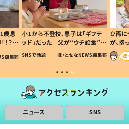
1歳息
小1から不登校、息子は「ギフテ
ひ孫に
「！？」
ッド」だった 父が“ウチ給食”を
が、抱
に「可愛
作り続ける理由とは #令和の親
「涙が
SNSで話題
ほ・とせなNEWS編集部
WS編集部
#令和の子
い」
ニュース
SNS