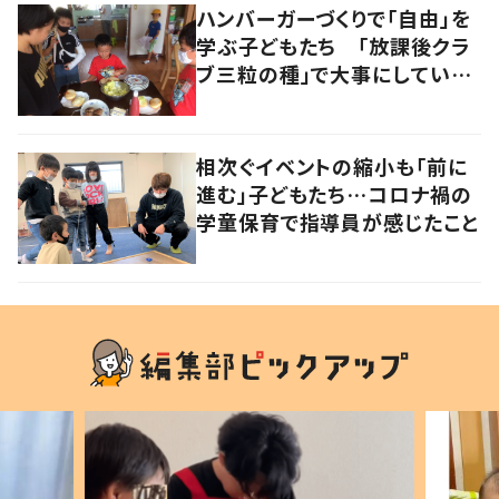
ハンバーガーづくりで「自由」を
学ぶ子どもたち 「放課後クラ
ブ三粒の種」で大事にしている
こととは？
相次ぐイベントの縮小も「前に
進む」子どもたち…コロナ禍の
学童保育で指導員が感じたこと