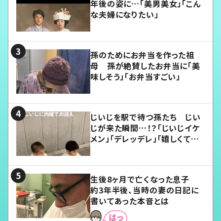
年後の姿に…「美男美女」「こん
な夫婦になりたい」
孫のためにお弁当を作った祖
母 孫が絶賛したお弁当に「美
味しそう」「お弁当すごい」
じいじを駅で待つ孫たち じい
じが来た瞬間…！？「じいじイケ
メン」「デレッデレ」「嬉しくて可
愛くてたまらない」「幸せになれ
る」
生後8ヶ月で亡くなった息子
約3年半後、当時の妻の日記に
書いてあった本音とは