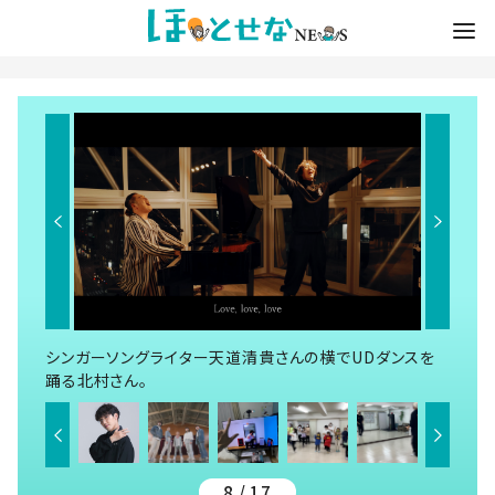
シンガーソングライター天道清貴さんの横でUDダンスを
踊る北村さん。
8 / 17