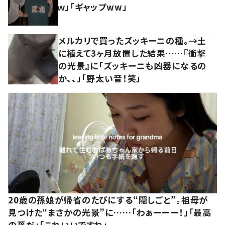
ｗ」「ギャップww」
メルカリで買ったズッキーニの種。→土
に植えて3ヶ月放置した結果……『衝撃
の光景』に「ズッキーニも凶器になるの
か、、」「野太い音！笑」
20歳の孫娘が帰省のたびにする“隠しごと”。祖母が
見つけた“まさかの光景”に……「わぁーーー！」「最高
の孫だ」「これいいですね」