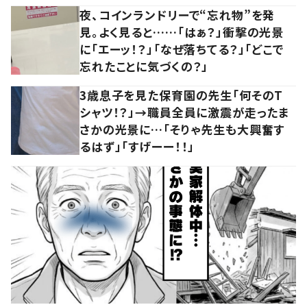
夜、コインランドリーで“忘れ物”を発
見。よく見ると……「はぁ？」衝撃の光景
に「エーッ！？」「なぜ落ちてる？」「どこで
忘れたことに気づくの？」
3歳息子を見た保育園の先生「何そのT
シャツ！？」→職員全員に激震が走ったま
さかの光景に…「そりゃ先生も大興奮す
るはず」「すげーー！！」