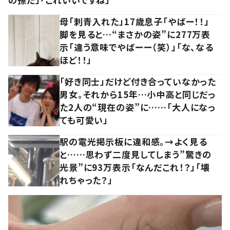
母「刺青入れた」17歳息子「やばー！！」
脚を見ると…“まさかの姿”に277万表
示「違う意味でやばーー（笑）」「な、なる
ほど！！」
「好き同士」だけど付き合っていなかった
男女。それから15年…小中高と同じだっ
た2人の“現在の姿”に……「大人になっ
ても可愛い」
駅の電光掲示板に違和感。→よく見る
と……思わず二度見してしまう”驚きの
光景”に93万表示「なんだこれ！？」「壊
れちゃった？」