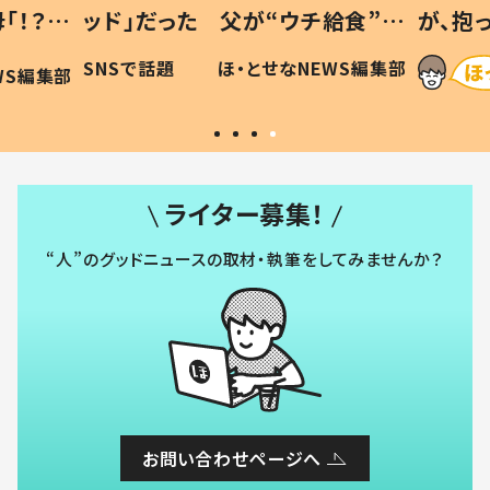
「！？」
ッド」だった 父が“ウチ給食”を
が、抱
に「可愛
作り続ける理由とは #令和の親
「涙が
SNSで話題
ほ・とせなNEWS編集部
WS編集部
#令和の子
い」
ライター募集！
“人”のグッドニュースの取材・執筆をしてみませんか？
お問い合わせページへ