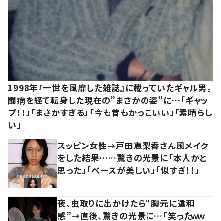
1998年『一世を風靡した雑誌』に載っていたギャル男。
闘病を経て転身した現在の”まさかの姿”に…「ギャッ
プ！！」「まさかすぎる」「今も昔もかっこいい」「素晴らし
い」
スッピン女性→戸田恵梨香さん風メイク
をした結果……驚きの光景に「本人かと
思った」「ベースが美しい」「似すぎ！！」
夜、虫取りに出かけたら“胸元に違和
感”→直後、驚きの光景に…「笑ったｗｗ