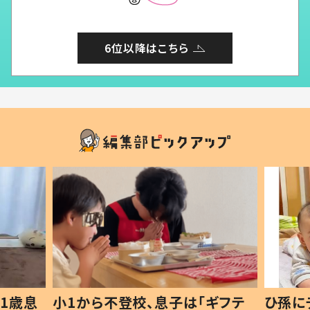
6位以降はこちら
1歳息
小1から不登校、息子は「ギフテ
ひ孫に