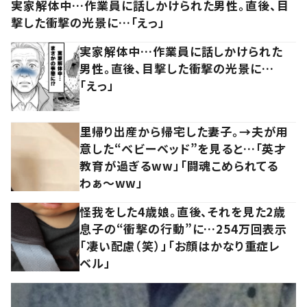
実家解体中…作業員に話しかけられた男性。直後、目
撃した衝撃の光景に…「えっ」
実家解体中…作業員に話しかけられた
男性。直後、目撃した衝撃の光景に…
「えっ」
里帰り出産から帰宅した妻子。→夫が用
意した“ベビーベッド”を見ると…「英才
教育が過ぎるww」「闘魂こめられてる
わぁ～ww」
怪我をした4歳娘。直後、それを見た2歳
息子の“衝撃の行動”に…254万回表示
「凄い配慮（笑）」「お顔はかなり重症レ
ベル」