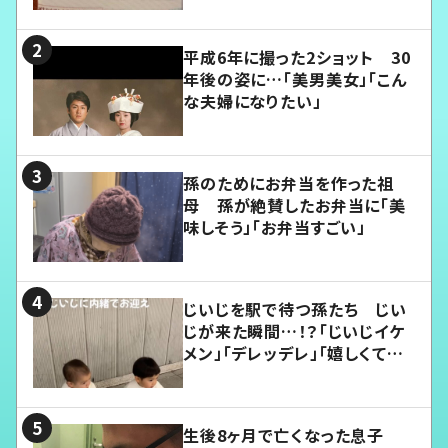
平成6年に撮った2ショット 30
年後の姿に…「美男美女」「こん
な夫婦になりたい」
孫のためにお弁当を作った祖
母 孫が絶賛したお弁当に「美
味しそう」「お弁当すごい」
じいじを駅で待つ孫たち じい
じが来た瞬間…！？「じいじイケ
メン」「デレッデレ」「嬉しくて可
愛くてたまらない」「幸せになれ
る」
生後8ヶ月で亡くなった息子