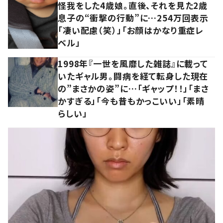
怪我をした4歳娘。直後、それを見た2歳
息子の“衝撃の行動”に…254万回表示
「凄い配慮（笑）」「お顔はかなり重症レ
ベル」
1998年『一世を風靡した雑誌』に載って
いたギャル男。闘病を経て転身した現在
の”まさかの姿”に…「ギャップ！！」「まさ
かすぎる」「今も昔もかっこいい」「素晴
らしい」