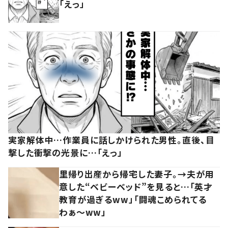
「えっ」
実家解体中…作業員に話しかけられた男性。直後、目
撃した衝撃の光景に…「えっ」
里帰り出産から帰宅した妻子。→夫が用
意した“ベビーベッド”を見ると…「英才
教育が過ぎるww」「闘魂こめられてる
わぁ～ww」