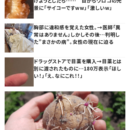
けようとしたら…… 目からウロコの光
景に「サイコーですww」「激しいw」
胸部に違和感を覚えた女性。→医師「異
常はありません」しかしその後…判明し
た”まさかの病”。女性の現在に迫る
ドラッグストアで目薬を購入→目薬とは
別に渡されたものに…180万表示「ほし
い！」「え、なにこれ！！」