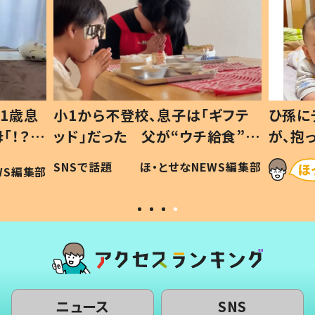
1歳息
小1から不登校、息子は「ギフテ
ひ孫に
「！？」
ッド」だった 父が“ウチ給食”を
が、抱
に「可愛
作り続ける理由とは #令和の親
「涙が
SNSで話題
ほ・とせなNEWS編集部
WS編集部
#令和の子
い」
ニュース
SNS