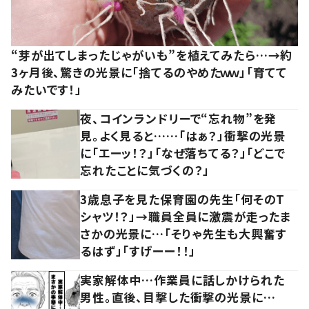
“芽が出てしまったじゃがいも”を植えてみたら…→約
3ヶ月後、驚きの光景に「捨てるのやめたｗｗ」「育てて
みたいです！」
夜、コインランドリーで“忘れ物”を発
見。よく見ると……「はぁ？」衝撃の光景
に「エーッ！？」「なぜ落ちてる？」「どこで
忘れたことに気づくの？」
3歳息子を見た保育園の先生「何そのT
シャツ！？」→職員全員に激震が走ったま
さかの光景に…「そりゃ先生も大興奮す
るはず」「すげーー！！」
実家解体中…作業員に話しかけられた
男性。直後、目撃した衝撃の光景に…