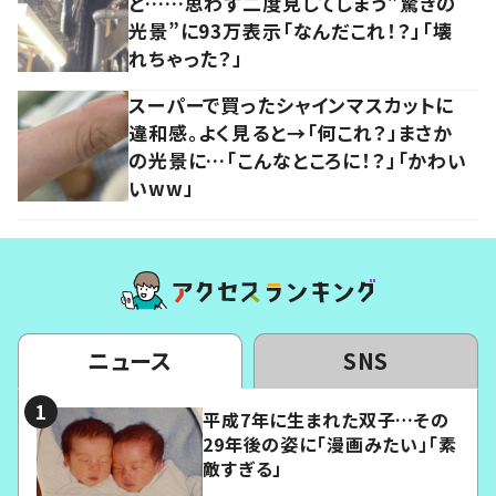
と……思わず二度見してしまう”驚きの
光景”に93万表示「なんだこれ！？」「壊
れちゃった？」
スーパーで買ったシャインマスカットに
違和感。よく見ると→「何これ？」まさか
の光景に…「こんなところに！？」「かわい
いww」
ニュース
SNS
平成7年に生まれた双子…その
29年後の姿に「漫画みたい」「素
敵すぎる」