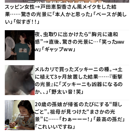
スッピン女性→戸田恵梨香さん風メイクをした結
果……驚きの光景に「本人かと思った」「ベースが美し
い」「似すぎ！！」
夜、虫取りに出かけたら“胸元に違和
感”→直後、驚きの光景に…「笑ったｗｗ
ｗ」「ギャップww」
メルカリで買ったズッキーニの種。→土
に植えて3ヶ月放置した結果……『衝撃
の光景』に「ズッキーニも凶器になるの
か、、」「野太い音！笑」
20歳の孫娘が帰省のたびにする“隠し
ごと”。祖母が見つけた“まさかの光
景”に……「わぁーーー！」「最高の孫だ」
「これいいですね」