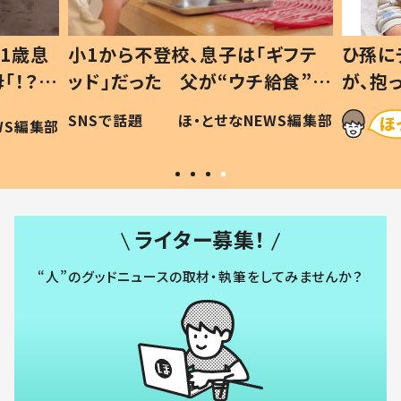
1歳息
小1から不登校、息子は「ギフテ
ひ孫に
「！？」
ッド」だった 父が“ウチ給食”を
が、抱
に「可愛
作り続ける理由とは #令和の親
「涙が
SNSで話題
ほ・とせなNEWS編集部
WS編集部
#令和の子
い」
ライター募集！
“人”のグッドニュースの取材・執筆をしてみませんか？