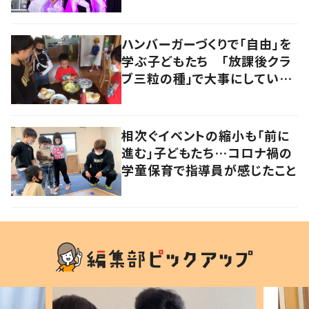
ハンバーガーづくりで「自由」を
学ぶ子どもたち 「放課後クラ
ブ三粒の種」で大事にしている
こととは？
相次ぐイベントの縮小も「前に
進む」子どもたち…コロナ禍の
学童保育で指導員が感じたこと