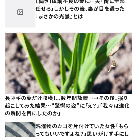
【続き】体調不良の妻に…夫「俺に全部
任せろ」しかしその後、妻が目を疑った
『まさかの光景』とは
長ネギの葉だけ収穫し、数年間放置…→その後、掘り
起こしてみた結果…“驚愕の姿”に「え？」「我々は進化
の瞬間を目にしたのか」
洗濯物のカゴを片付けていた女性「もら
ってもいいですよね？」思いがけず手にし