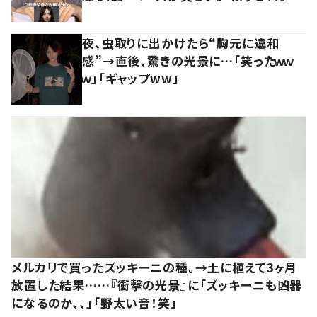
夜、虫取りに出かけたら“胸元に違和
感”→直後、驚きの光景に…「笑ったｗｗ
ｗ」「ギャップww」
メルカリで買ったズッキーニの種。→土に植えて3ヶ月
放置した結果……『衝撃の光景』に「ズッキーニも凶器
になるのか、、」「野太い音！笑」