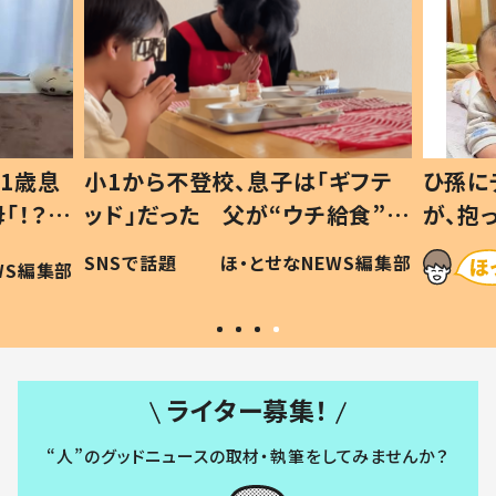
1歳息
小1から不登校、息子は「ギフテ
ひ孫に
「！？」
ッド」だった 父が“ウチ給食”を
が、抱
に「可愛
作り続ける理由とは #令和の親
「涙が
SNSで話題
ほ・とせなNEWS編集部
WS編集部
#令和の子
い」
ライター募集！
“人”のグッドニュースの取材・執筆をしてみませんか？