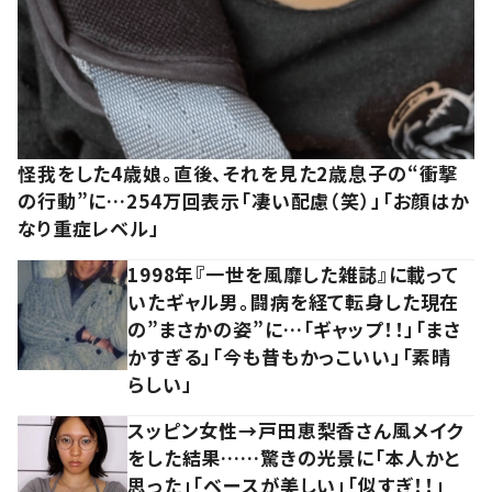
怪我をした4歳娘。直後、それを見た2歳息子の“衝撃
の行動”に…254万回表示「凄い配慮（笑）」「お顔はか
なり重症レベル」
1998年『一世を風靡した雑誌』に載って
いたギャル男。闘病を経て転身した現在
の”まさかの姿”に…「ギャップ！！」「まさ
かすぎる」「今も昔もかっこいい」「素晴
らしい」
スッピン女性→戸田恵梨香さん風メイク
をした結果……驚きの光景に「本人かと
思った」「ベースが美しい」「似すぎ！！」