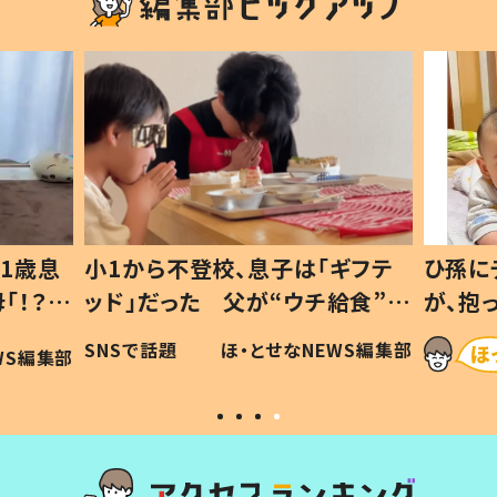
1歳息
小1から不登校、息子は「ギフテ
ひ孫に
「！？」
ッド」だった 父が“ウチ給食”を
が、抱
に「可愛
作り続ける理由とは #令和の親
「涙が
SNSで話題
ほ・とせなNEWS編集部
WS編集部
#令和の子
い」