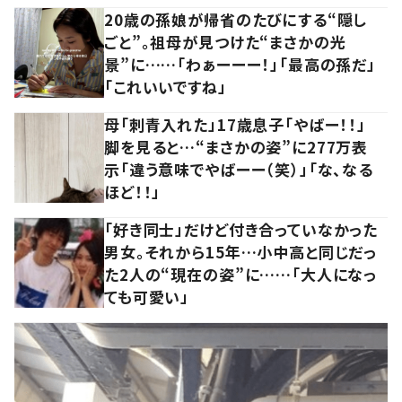
20歳の孫娘が帰省のたびにする“隠し
ごと”。祖母が見つけた“まさかの光
景”に……「わぁーーー！」「最高の孫だ」
「これいいですね」
母「刺青入れた」17歳息子「やばー！！」
脚を見ると…“まさかの姿”に277万表
示「違う意味でやばーー（笑）」「な、なる
ほど！！」
「好き同士」だけど付き合っていなかった
男女。それから15年…小中高と同じだっ
た2人の“現在の姿”に……「大人になっ
ても可愛い」