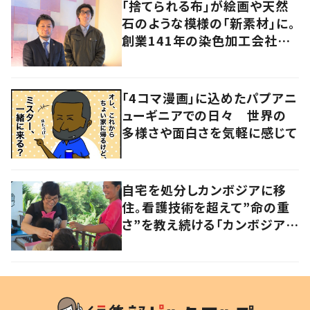
「捨てられる布」が絵画や天然
石のような模様の「新素材」に。
創業141年の染色加工会社が
仕掛けた“アップサイクル”
「4コマ漫画」に込めたパプアニ
ューギニアでの日々 世界の
多様さや面白さを気軽に感じて
自宅を処分しカンボジアに移
住。看護技術を超えて”命の重
さ”を教え続ける「カンボジアを
元気にしたい！」