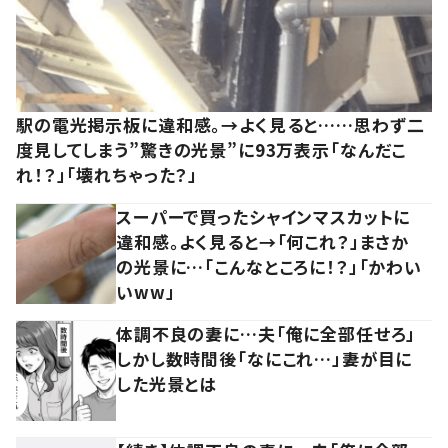
駅の電光掲示板に違和感。→よく見ると……思わず二
度見してしまう”驚きの光景”に93万表示「なんだこ
れ！？」「壊れちゃった？」
スーパーで買ったシャインマスカットに
違和感。よく見ると→「何これ？」まさか
の光景に…「こんなところに！？」「かわい
いww」
体調不良の妻に…夫「俺に全部任せろ」
しかし数時間後「なにこれ…」妻が目に
した光景とは