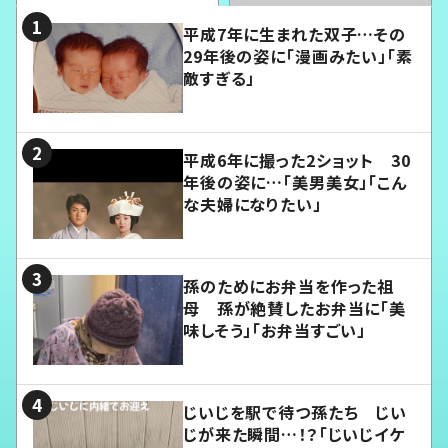
平成7年に生まれた双子…その
29年後の姿に「漫画みたい」「素
敵すぎる」
平成6年に撮った2ショット 30
年後の姿に…「美男美女」「こん
な夫婦になりたい」
孫のためにお弁当を作った祖
母 孫が絶賛したお弁当に「美
味しそう」「お弁当すごい」
じいじを駅で待つ孫たち じい
じが来た瞬間…！？「じいじイケ