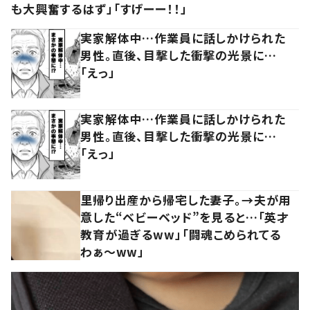
も大興奮するはず」「すげーー！！」
実家解体中…作業員に話しかけられた
男性。直後、目撃した衝撃の光景に…
「えっ」
実家解体中…作業員に話しかけられた
男性。直後、目撃した衝撃の光景に…
「えっ」
里帰り出産から帰宅した妻子。→夫が用
意した“ベビーベッド”を見ると…「英才
教育が過ぎるww」「闘魂こめられてる
わぁ～ww」