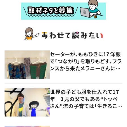
セーターが、ももひきに！？洋服
で「つながり」を取りもどす、フラ
ンスから来たメラニーさんに学
ぶ “手仕事” の智慧
世界の子ども服を仕入れて17
年 3児の父でもある“トッペ
さん”流の子育ては「生きること
を楽しむ」を大切に