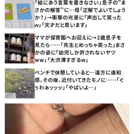
「絵にあう言葉を書きなさい」息子の”ま
さかの解答”に…母「正解でよいでしょう
か？」→衝撃の光景に「声出して笑った
ｗ」「天才だと思います」
ママが保育園へお迎えに→2歳息子を
見たら……「先生とめっちゃ笑った」まさ
かの姿に「幼児しか許されないヤツ
ww」「大渋滞すぎるw」
ベンチで休憩していると…遠方に違和
感。その後、近付いてきたモノに……「ぐ
ぅわぁッッッ」「やばいよ…」