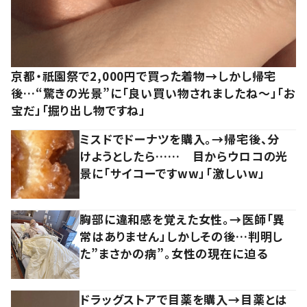
京都・祇園祭で2,000円で買った着物→しかし帰宅
後…“驚きの光景”に「良い買い物されましたね～」「お
宝だ」「掘り出し物ですね」
ミスドでドーナツを購入。→帰宅後、分
けようとしたら…… 目からウロコの光
景に「サイコーですww」「激しいw」
胸部に違和感を覚えた女性。→医師「異
常はありません」しかしその後…判明し
た”まさかの病”。女性の現在に迫る
ドラッグストアで目薬を購入→目薬とは