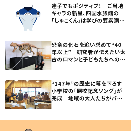
迷子でもポジティブ！ ご当地
キャラの新星、四国水族館の
「しゅこくん」は学びの要素満載
のシュモクザメ
恐竜の化石を追い求めて“40
年以上” 研究者が伝えたい太
古のロマンと子どもたちへのメ
ッセージ
“147年”の歴史に幕を下ろす
小学校の「閉校記念ソング」が
完成 地域の大人たちがバン
ドを結成して応援