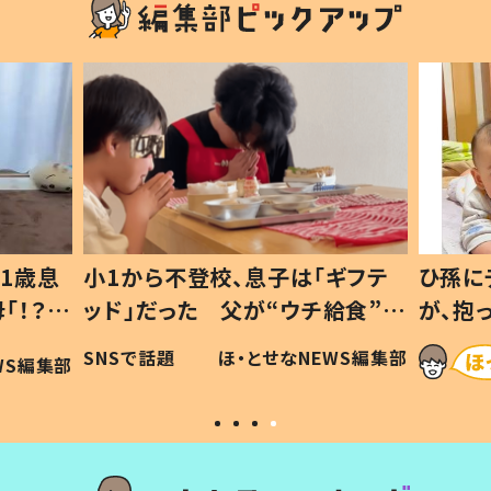
1歳息
小1から不登校、息子は「ギフテ
ひ孫に
「！？」
ッド」だった 父が“ウチ給食”を
が、抱
に「可愛
作り続ける理由とは #令和の親
「涙が
SNSで話題
ほ・とせなNEWS編集部
WS編集部
#令和の子
い」