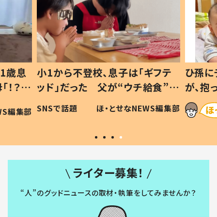
1歳息
小1から不登校、息子は「ギフテ
ひ孫に
「！？」
ッド」だった 父が“ウチ給食”を
が、抱
に「可愛
作り続ける理由とは #令和の親
「涙が
SNSで話題
ほ・とせなNEWS編集部
WS編集部
#令和の子
い」
ライター募集！
“人”のグッドニュースの取材・執筆をしてみませんか？