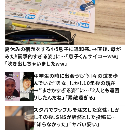
夏休みの宿題をする小5息子に違和感。→直後、母が
みた『衝撃的すぎる姿』に…「息子くんサイコーww」
「吹き出しちゃいましたww」
中学生の時に出会うも“別々の道を歩
んでいた”男女。しかし10年後の現在
→”まさかすぎる姿”に…「2人とも遠回
りしたんだね」「素敵過ぎる」
スタバでワッフルを注文した女性。しか
しその後、SNSが騒然とした投稿に…
「知らなかった」「ヤバい安い」