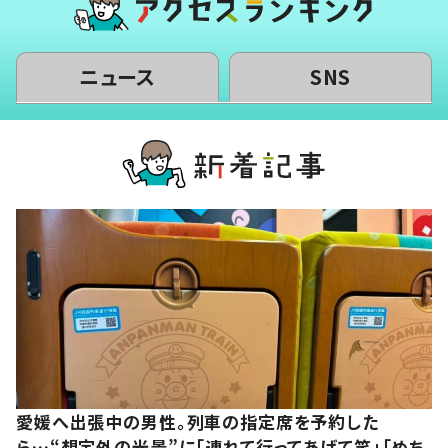
ニュース
SNS
愛媛へ出張中の男性。列車の指定席を予約した
ら…“想定外の光景”に「連れて行ってあげて笑」「めち