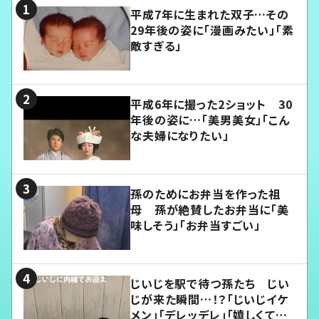
平成7年に生まれた双子…その
29年後の姿に「漫画みたい」「素
敵すぎる」
平成6年に撮った2ショット 30
年後の姿に…「美男美女」「こん
な夫婦になりたい」
孫のためにお弁当を作った祖
母 孫が絶賛したお弁当に「美
味しそう」「お弁当すごい」
じいじを駅で待つ孫たち じい
じが来た瞬間…！？「じいじイケ
メン」「デレッデレ」「嬉しくて可